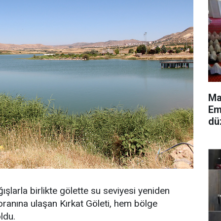
Ma
Em
dü
ğışlarla birlikte gölette su seviyesi yeniden
oranına ulaşan Kırkat Göleti, hem bölge
ldu.