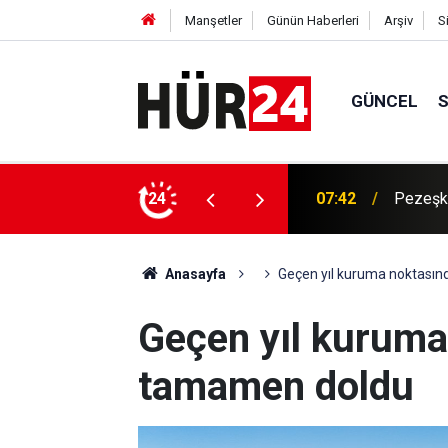
Manşetler
Günün Haberleri
Arşiv
S
GÜNCEL
ına onay kurumsal süreç sonunda verildi
24
07:23
Esir Do
Anasayfa
Geçen yıl kuruma noktasın
Geçen yıl kuruma 
tamamen doldu