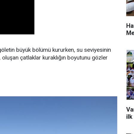
Ha
Me
öletin büyük bölümü kururken, su seviyesinin
or, oluşan çatlaklar kuraklığın boyutunu gözler
Va
ilk