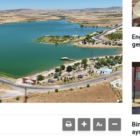
En
ge
Bi
ay