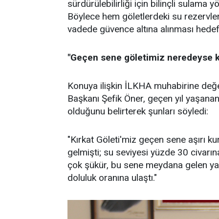
sürdürülebilirliği için bilinçli sulam
Böylece hem göletlerdeki su rezervle
vadede güvence altına alınması hedef
"Geçen sene göletimiz neredeyse k
Konuya ilişkin İLKHA muhabirine değ
Başkanı Şefik Öner, geçen yıl yaşanan
olduğunu belirterek şunları söyledi:
"Kırkat Göleti'miz geçen sene aşırı k
gelmişti; su seviyesi yüzde 30 civarı
çok şükür, bu sene meydana gelen yağ
doluluk oranına ulaştı."