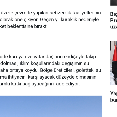
üzere çevrede yapılan sebzecilik faaliyetlerinin
Bı
larak öne çıkıyor. Geçen yıl kuraklık nedeniyle
Pr
et beklentisine bıraktı.
uz
çüde kuruyan ve vatandaşların endişeyle takip
 dolması, iklim koşullarındaki değişimin su
daha ortaya koydu. Bölge üreticileri, göletteki su
ama ihtiyacını karşılayacak düzeyde olmasının
mlu katkı sağlayacağını ifade ediyor.
Ya
ba