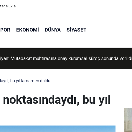
itene Ekle
SPOR
EKONOMI
DÜNYA
SIYASET
ktor Hüsam Ebu Safiyye'nin sağlık durumu kötüleşti
daydı, bu yıl tamamen doldu
noktasındaydı, bu yıl