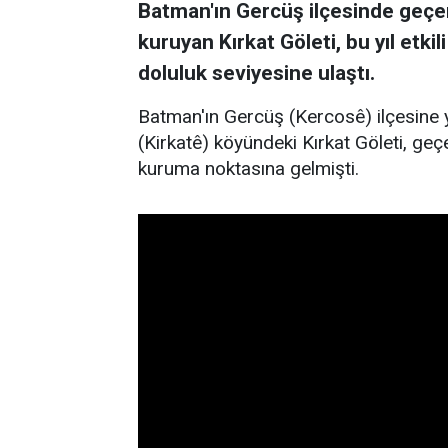
Batman'ın Gercüş ilçesinde geçen
kuruyan Kırkat Göleti, bu yıl etki
doluluk seviyesine ulaştı.
Batman'ın Gercüş (Kercosê) ilçesine y
(Kirkatê) köyündeki Kırkat Göleti, ge
kuruma noktasına gelmişti.