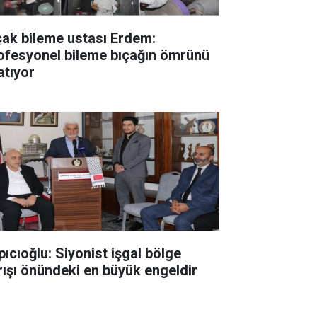
çak bileme ustası Erdem:
ofesyonel bileme bıçağın ömrünü
atıyor
pıcıoğlu: Siyonist işgal bölge
rışı önündeki en büyük engeldir