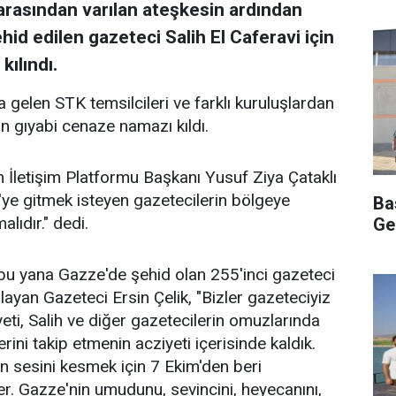
arasından varılan ateşkesin ardından
ehid edilen gazeteci Salih El Caferavi için
kılındı.
a gelen STK temsilcileri ve farklı kuruluşlardan
in gıyabi cenaze namazı kıldı.
İletişim Platformu Başkanı Yusuf Ziya Çataklı
e'ye gitmek isteyen gazetecilerin bölgeye
Ba
ıdır." dedi.
Ge
 bu yana Gazze'de şehid olan 255'inci gazeteci
yan Gazeteci Ersin Çelik, "Bizler gazeteciyiz
eti, Salih ve diğer gazetecilerin omuzlarında
rini takip etmenin acziyeti içerisinde kaldık.
in sesini kesmek için 7 Ekim'den beri
ler. Gazze'nin umudunu, sevincini, heyecanını,