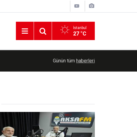
İstanbul
27 °C
19:34
Rusya, Ukrayna enerji tesislerine büyük bir saldı
Günün tüm
haberleri