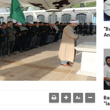
“B
An
Ba
“İ