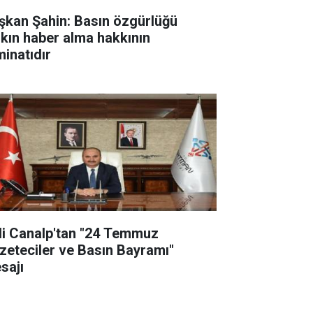
şkan Şahin: Basın özgürlüğü
lkın haber alma hakkının
minatıdır
li Canalp'tan "24 Temmuz
zeteciler ve Basın Bayramı"
sajı