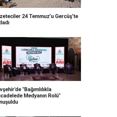
zeteciler 24 Temmuz’u Gercüş’te
tladı
vşehir'de "Bağımlılıkla
cadelede Medyanın Rolü"
nuşuldu