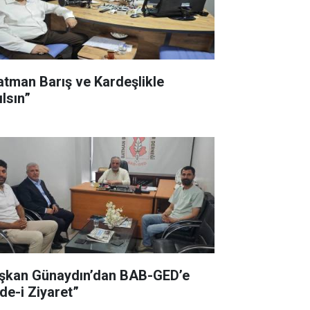
atman Barış ve Kardeşlikle
ılsın”
şkan Günaydın’dan BAB-GED’e
ade-i Ziyaret”