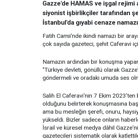
Gazze'de HAMAS ve işgal rejimi 
siyonist işbirlikçiler tarafından ş
İstanbul'da gıyabi cenaze namazı 
Fatih Camii'nde ikindi namazı bir aray
çok sayıda gazeteci, şehit Caferavi iç
Namazın ardından bir konuşma yapan 
"Türkiye devleti, gönüllü olarak Gazz
göndermeli ve oradaki umuda ses olmal
Salih El Caferavi'nin 7 Ekim 2023'ten
olduğunu belirterek konuşmasına başla
ama bu mesleğin şerefi, onuru, haysiy
yükseldi. Bizler sadece onların haberle
İsrail ve küresel medya dâhil Gazze'n
gazetecileri sistematik olarak katletti