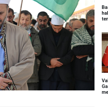
Ba
ha
te
Va
Ga
me