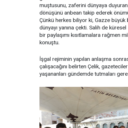
muştusunu, zaferini dünyaya duyuran so
dönüşünü anbean takip ederek önümüze s
Çünkü herkes biliyor ki, Gazze büyük b
dünyayı yanına çekti. Salih de kürese
bir paylaşımı kısıtlamalara rağmen mily
konuştu.
İşgal rejiminin yapılan anlaşma sonr
çalışacağını belirten Çelik, gazetecil
yaşananları gündemde tutmaları gerekti