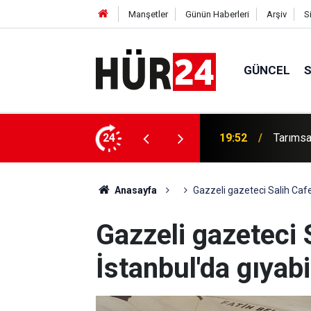
Manşetler
Günün Haberleri
Arşiv
S
GÜNCEL
ftçilerin hesaplarına aktarılıyor
24
19:37
HÜDA PA
Anasayfa
Gazzeli gazeteci Salih Cafe
Gazzeli gazeteci S
İstanbul'da gıya