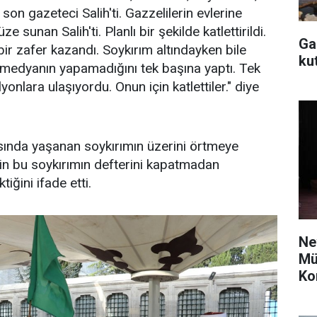
n gazeteci Salih'ti. Gazzelilerin evlerine
unan Salih'ti. Planlı bir şekilde katlettirildi.
Ga
ir zafer kazandı. Soykırım altındayken bile
ku
l medyanın yapamadığını tek başına yaptı. Tek
onlara ulaşıyordu. Onun için katlettiler." diye
asında yaşanan soykırımın üzerini örtmeye
erin bu soykırımın defterini kapatmadan
ğini ifade etti.
Ne
Mü
Ko