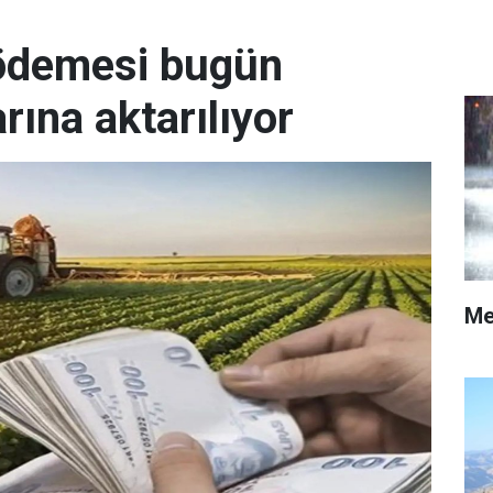
 ödemesi bugün
arına aktarılıyor
Me