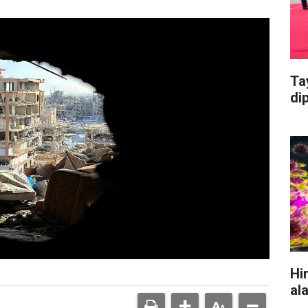
Ta
di
Hi
al