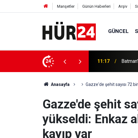
Manşetler
Günün Haberleri
Arşiv
S
GÜNCEL
estek için basın açıklaması yapılacak
24
11:13
Hindist
Anasayfa
Gazze'de şehit sayısı 72 bin
Gazze'de şehit sa
yükseldi: Enkaz a
kayıp var