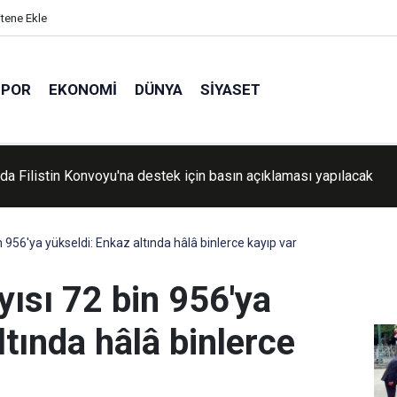
itene Ekle
SPOR
EKONOMI
DÜNYA
SIYASET
an'da Chandipura virüsü alarmı: 22 çocuk hayatını kaybetti
 956'ya yükseldi: Enkaz altında hâlâ binlerce kayıp var
yısı 72 bin 956'ya
ltında hâlâ binlerce