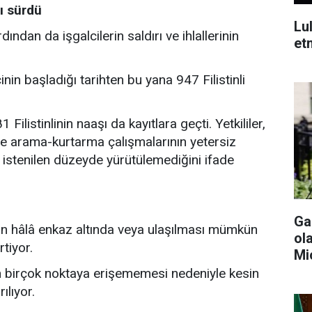
ı sürdü
Lul
ndan da işgalcilerin saldırı ve ihlallerinin
et
nin başladığı tarihten bu yana 947 Filistinli
.
Filistinlinin naaşı da kayıtlara geçti. Yetkililer,
rde arama-kurtarma çalışmalarının yetersiz
e istenilen düzeyde yürütülemediğini ifade
Ga
nin hâlâ enkaz altında veya ulaşılması mümkün
ol
tiyor.
Mi
n birçok noktaya erişememesi nedeniyle kesin
ılıyor.