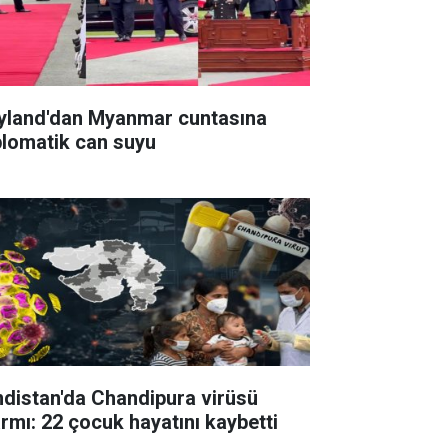
yland'dan Myanmar cuntasına
plomatik can suyu
ndistan'da Chandipura virüsü
armı: 22 çocuk hayatını kaybetti