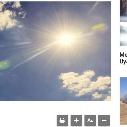
Me
Uy