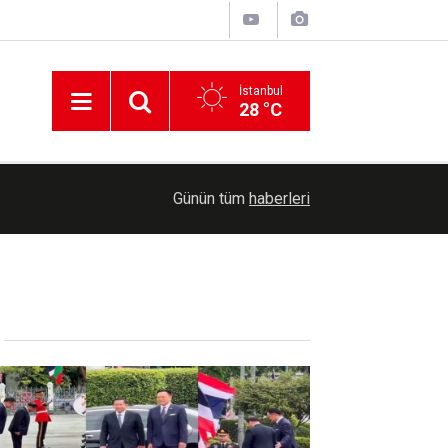
İstanbul
28 °C
11:11
İşgalcilerin Kalendiya Mülteci Kampı saldırısı i
Günün tüm
haberleri