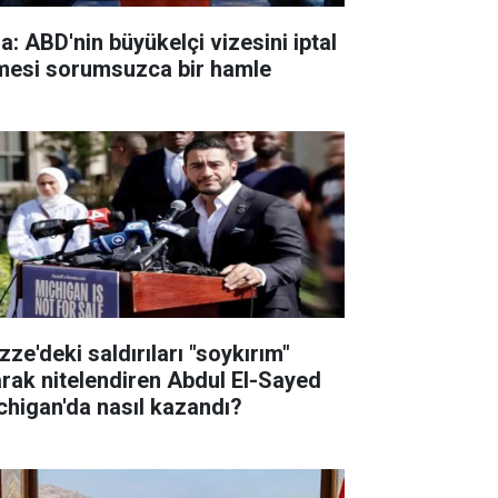
a: ABD'nin büyükelçi vizesini iptal
mesi sorumsuzca bir hamle
zze'deki saldırıları "soykırım"
arak nitelendiren Abdul El-Sayed
chigan'da nasıl kazandı?