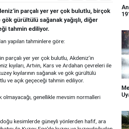
An
eniz’in parçalı yer yer çok bulutlu, birçok
19
 gök gürültülü sağanak yağışlı, diğer
ği tahmin ediliyor.
an yapılan tahminlere göre:
in parçalı yer yer çok bulutlu, Akdeniz’in
z kıyıları, Artvin, Kars ve Ardahan çevreleri ile
n kuzey kıyılarının sağanak ve gök gürültülü
tlu ve açık geçeceği tahmin ediliyor.
Me
Uy
k olmayacağı, genellikle mevsim normalleri
doğu kesimlerde güneyli yönlerden hafif, ara
ybatısı ile Kuzey Ege'de kuzey ve kuzeydoğudan