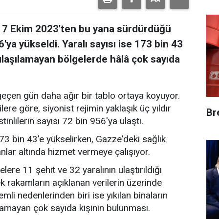
in 7 Ekim 2023'ten bu yana sürdürdüğü
6'ya yükseldi. Yaralı sayısı ise 173 bin 43
e ulaşılamayan bölgelerde hâlâ çok sayıda
eçen gün daha ağır bir tablo ortaya koyuyor.
lere göre, siyonist rejimin yaklaşık üç yıldır
Br
tinlilerin sayısı 72 bin 956'ya ulaştı.
3 bin 43'e yükselirken, Gazze'deki sağlık
ânlar altında hizmet vermeye çalışıyor.
ere 11 şehit ve 32 yaralının ulaştırıldığı
rçek rakamların açıklanan verilerin üzerinde
li nedenlerinden biri ise yıkılan binaların
ılamayan çok sayıda kişinin bulunması.