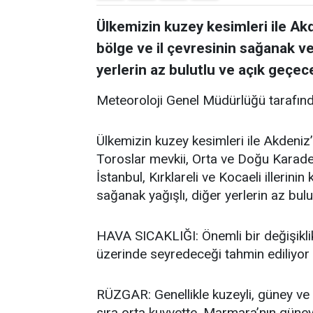
Ülkemizin kuzey kesimleri ile Akd
bölge ve il çevresinin sağanak ve
yerlerin az bulutlu ve açık geçece
Meteoroloji Genel Müdürlüğü tarafınd
Ülkemizin kuzey kesimleri ile Akdeniz’
Toroslar mevkii, Orta ve Doğu Karadeni
İstanbul, Kırklareli ve Kocaeli illerini
sağanak yağışlı, diğer yerlerin az bulu
HAVA SICAKLIĞI: Önemli bir değişikli
üzerinde seyredeceği tahmin ediliyor
RÜZGAR: Genellikle kuzeyli, güney ve 
sıra orta kuvvette, Marmara’nın güne