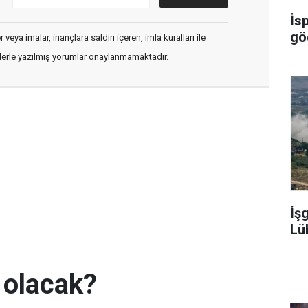
İs
gö
veya imalar, inançlara saldırı içeren, imla kuralları ile
flerle yazılmış yorumlar onaylanmamaktadır.
İş
Lü
 olacak?