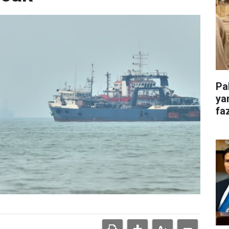
Pa
ya
faz