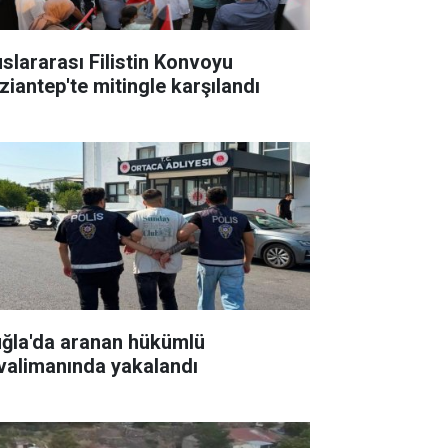
uslararası Filistin Konvoyu
ziantep'te mitingle karşılandı
ğla'da aranan hükümlü
valimanında yakalandı