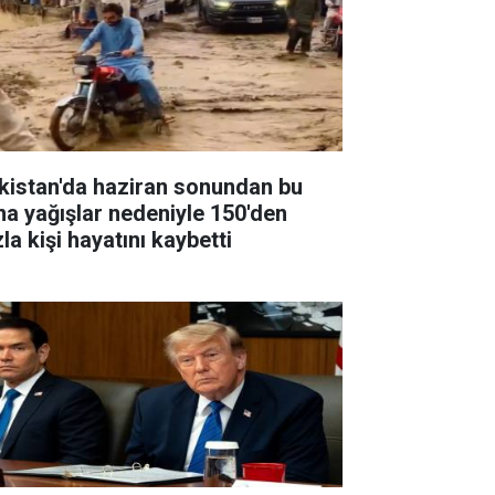
kistan'da haziran sonundan bu
na yağışlar nedeniyle 150'den
la kişi hayatını kaybetti