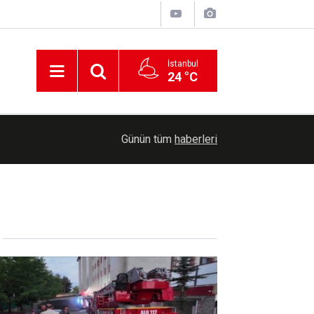
İstanbul
24 °C
00:30
Cumhurbaşkanlığına Cevdet Yılmaz vekalet ede
Günün tüm
haberleri