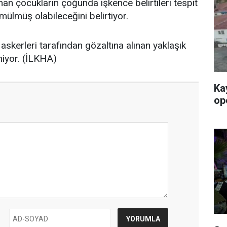
n çocukların çoğunda işkence belirtileri tespit
gömülmüş olabileceğini belirtiyor.
l askerleri tarafından gözaltına alınan yaklaşık
nmiyor. (İLKHA)
Ka
op