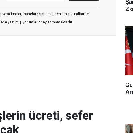
Şa
2 ö
veya imalar, inançlara saldırı içeren, imla kuralları ile
flerle yazılmış yorumlar onaylanmamaktadır.
Cu
Ar
erin ücreti, sefer
acak