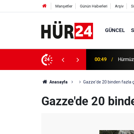
Manşetler
Günün Haberleri
Arşiv
S
GÜNCEL
efer hacmine bağlı olacak
24
00:35
Trump, 
Anasayfa
Gazze'de 20 binden fazla 
Gazze'de 20 bind