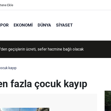
itene Ekle
SPOR
EKONOMI
DÜNYA
SIYASET
İran'a yönelik savaşın "yakında sona ereceğini" söyledi
çocuk kayıp
en fazla çocuk kayıp