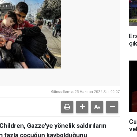
Er
çı
Güncelleme:
25 Haziran 2024 Salı 00:07
Cu
hildren, Gazze'ye yönelik saldırıların
ve
n fazla çocuğun kaybolduğunu,