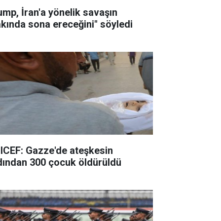
ump, İran'a yönelik savaşın
akında sona ereceğini" söyledi
ICEF: Gazze'de ateşkesin
dından 300 çocuk öldürüldü