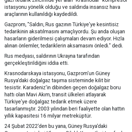
gazı tedarik zincirinde yer alan "Krasnodar" kompresör
istasyonu yönelik olduğu ve saldırıda insansız hava
araçlarının kullanıldığı kaydedildi.
Gazprom, "Saldırı, Rus gazının Türkiye'ye kesintisiz
tedarikinin aksatılmasını amaçlıyordu. Şu anda oluşan
hasarların giderilmesi çalışmaları devam ediyor. Hızla
alınan önlemler, tedariklerin aksamasını önledi." dedi.
Rus medyası, saldırının Ukrayna tarafından
gerçekleştirildiğini iddia etti.
Krasnodarskaya istasyonu, Gazprom'un Güney
Rusya'daki doğalgaz taşıma sisteminde kilit bir
tesistir. Karadeniz'in dibinden geçen doğalgaz boru
hattı olan Mavi Akım, transit ülkeleri atlayarak
Türkiye'ye doğalgaz tedarik etmek üzere
tasarlanmıştır. 2003 yılından beri faaliyette olan hattın
yıllık kapasitesi 16 milyar metreküptür.
24 Şubat 2022'den bu yana, Güney Rusya'daki