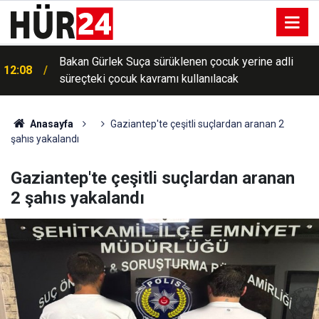
Bakan Gürlek Suça sürüklenen çocuk yerine adli
12:08
süreçteki çocuk kavramı kullanılacak
Anasayfa
Gaziantep'te çeşitli suçlardan aranan 2
şahıs yakalandı
Gaziantep'te çeşitli suçlardan aranan
2 şahıs yakalandı