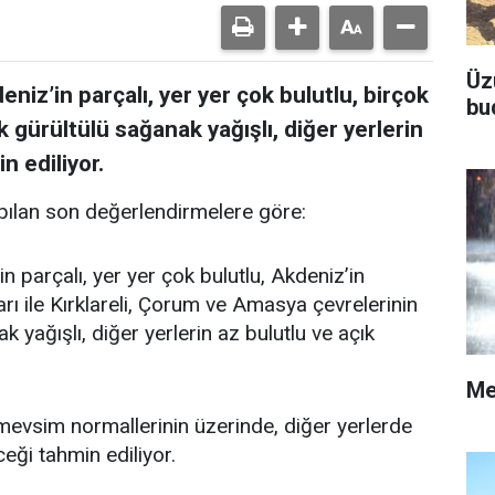
Üz
niz’in parçalı, yer yer çok bulutlu, birçok
bu
k gürültülü sağanak yağışlı, diğer yerlerin
n ediliyor.
ılan son değerlendirmelere göre:
n parçalı, yer yer çok bulutlu, Akdeniz’in
rı ile Kırklareli, Çorum ve Amasya çevrelerinin
 yağışlı, diğer yerlerin az bulutlu ve açık
Me
vsim normallerinin üzerinde, diğer yerlerde
ği tahmin ediliyor.