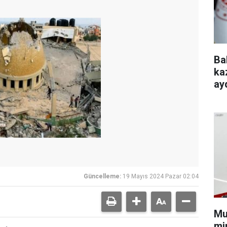
Ba
ka
ayd
Güncelleme:
19 Mayıs 2024 Pazar 02:04
Mu
min