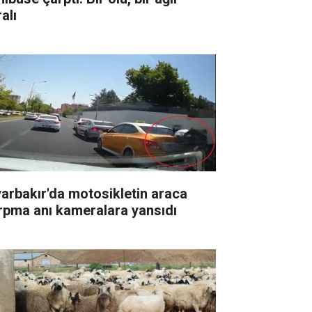
alı
yarbakır'da motosikletin araca
rpma anı kameralara yansıdı