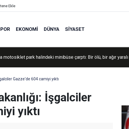
itene Ekle
SPOR
EKONOMI
DÜNYA
SIYASET
Kiev'deki askeri tesislere saldırı düzenlendi
İşgalciler Gazze'de 604 camiyi yıktı
akanlığı: İşgalciler
yi yıktı