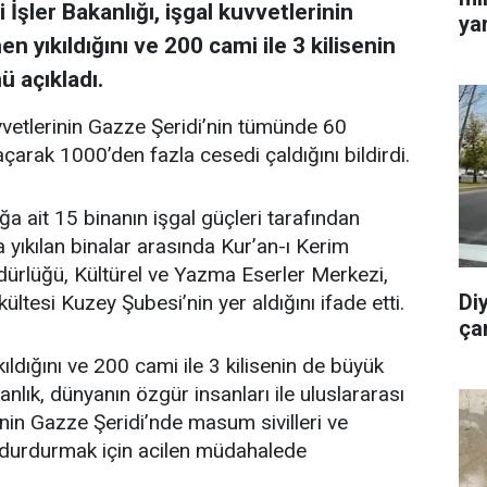
i İşler Bakanlığı, işgal kuvvetlerinin
yar
 yıkıldığını ve 200 cami ile 3 kilisenin
 açıkladı.
uvvetlerinin Gazze Şeridi’nin tümünde 60
açarak 1000’den fazla cesedi çaldığını bildirdi.
a ait 15 binanın işgal güçleri tarafından
rda yıkılan binalar arasında Kur’an-ı Kerim
ürlüğü, Kültürel ve Yazma Eserler Merkezi,
Di
ültesi Kuzey Şubesi’nin yer aldığını ifade etti.
ça
ldığını ve 200 cami ile 3 kilisenin de büyük
ık, dünyanın özgür insanları ile uluslararası
inin Gazze Şeridi’nde masum sivilleri ve
nı durdurmak için acilen müdahalede