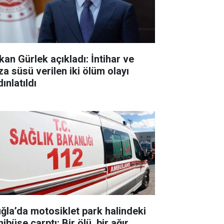
kan Gürlek açıkladı: İntihar ve
za süsü verilen iki ölüm olayı
ınlatıldı
ğla’da motosiklet park halindeki
ibüse çarptı: Bir ölü, bir ağır