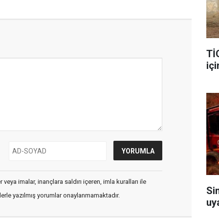
Tİ
içi
veya imalar, inançlara saldırı içeren, imla kuralları ile
Si
flerle yazılmış yorumlar onaylanmamaktadır.
uy