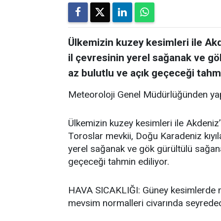
Ülkemizin kuzey kesimleri ile Akde
il çevresinin yerel sağanak ve gö
az bulutlu ve açık geçeceği tahmi
Meteoroloji Genel Müdürlüğünden yap
Ülkemizin kuzey kesimleri ile Akdeniz’i
Toroslar mevkii, Doğu Karadeniz kıyıla
yerel sağanak ve gök gürültülü sağanak
geçeceği tahmin ediliyor.
HAVA SICAKLIĞI: Güney kesimlerde me
mevsim normalleri civarında seyredece