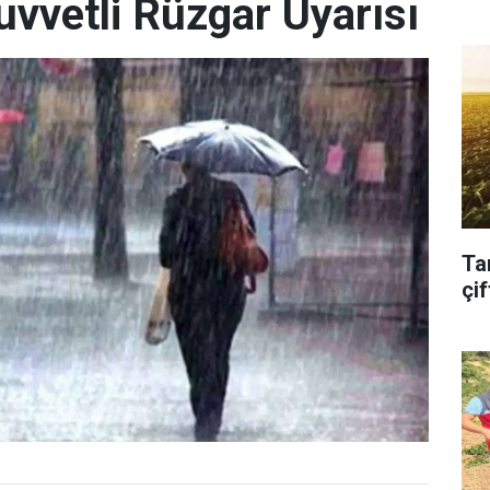
uvvetli Rüzgar Uyarısı
Ta
çif