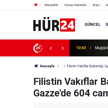
Manşetler
Günün Haberleri
Arşiv
S
GÜNCEL
i minibüse çarptı: Bir ölü, bir ağır yaralı
24
10:36
Rusya: 
Anasayfa
Filistin Vakıflar Bakanlığı: 
Filistin Vakıflar B
Gazze'de 604 cami