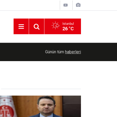
İstanbul
26 °C
10:30
Diyarbakır'da motosikletin araca çarpma anı kam
Günün tüm
haberleri