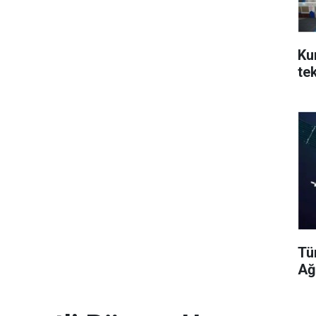
Ku
te
Tü
Ağ