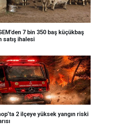
GEM'den 7 bin 350 baş küçükbaş
n satış ihalesi
nop’ta 2 ilçeye yüksek yangın riski
arısı