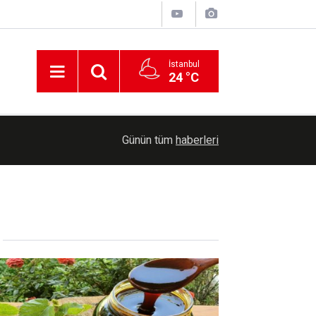
İstanbul
24 °C
23:47
Kayseri'de uyuşturucu operasyonunda 5 şüpheli 
Günün tüm
haberleri