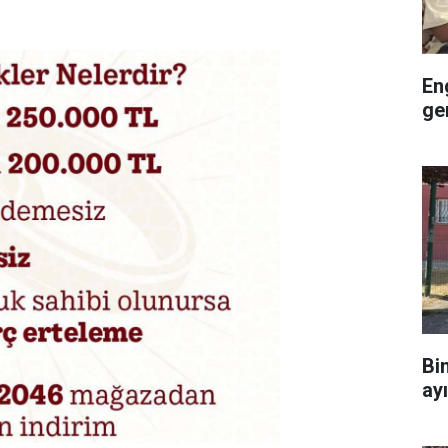
En
ge
Bi
ay