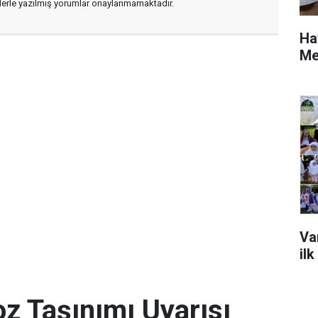
flerle yazılmış yorumlar onaylanmamaktadır.
Ha
Me
Va
ilk
z Taşınımı Uyarısı