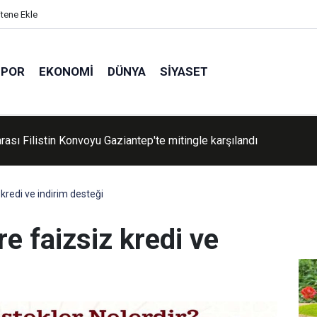
itene Ekle
SPOR
EKONOMI
DÜNYA
SIYASET
a aranan hükümlü havalimanında yakalandı
kredi ve indirim desteği
e faizsiz kredi ve