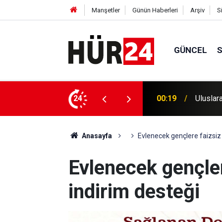
Manşetler
Günün Haberleri
Arşiv
S
GÜNCEL
iantep'te mitingle karşılandı
24
00:15
Muğla'd
Anasayfa
Evlenecek gençlere faizsiz 
Evlenecek gençler
indirim desteği