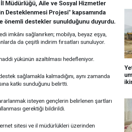
İl Müdürlüğü, Aile ve Sosyal Hizmetler
rin Desteklenmesi Projesi" kapsamında
lere önemli destekler sunulduğunu duyurdu.
edi imkânı sağlanırken; mobilya, beyaz eşya,
nlarda da çeşitli indirim fırsatları sunuluyor.
 maddi yükünün azaltılması hedefleniyor.
Ye
um
k destek sağlamakla kalmadığını, aynı zamanda
ik
sına katkı sunduğunu belirtti.
rarlanmak isteyen gençlerin belirlenen şartları
llanması gerektiği bildirildi.
ternet sitesi ve il müdürlükleri üzerinden