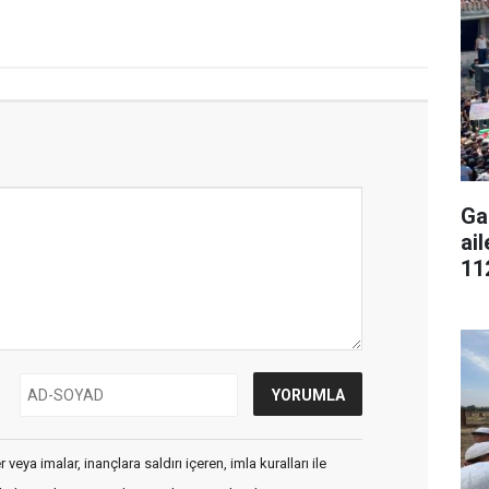
Ga
ai
11
veya imalar, inançlara saldırı içeren, imla kuralları ile