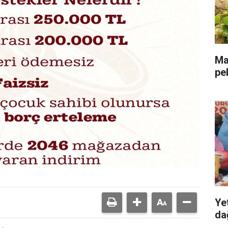
Mal
pe
Ye
dağ