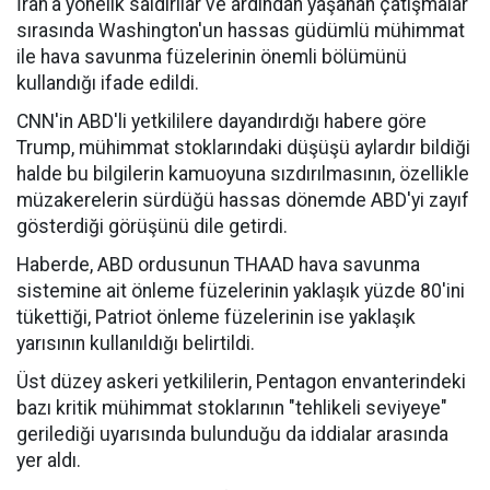
İran'a yönelik saldırılar ve ardından yaşanan çatışmalar
sırasında Washington'un hassas güdümlü mühimmat
ile hava savunma füzelerinin önemli bölümünü
kullandığı ifade edildi.
CNN'in ABD'li yetkililere dayandırdığı habere göre
Trump, mühimmat stoklarındaki düşüşü aylardır bildiği
halde bu bilgilerin kamuoyuna sızdırılmasının, özellikle
müzakerelerin sürdüğü hassas dönemde ABD'yi zayıf
gösterdiği görüşünü dile getirdi.
Haberde, ABD ordusunun THAAD hava savunma
sistemine ait önleme füzelerinin yaklaşık yüzde 80'ini
tükettiği, Patriot önleme füzelerinin ise yaklaşık
yarısının kullanıldığı belirtildi.
Üst düzey askeri yetkililerin, Pentagon envanterindeki
bazı kritik mühimmat stoklarının "tehlikeli seviyeye"
gerilediği uyarısında bulunduğu da iddialar arasında
yer aldı.