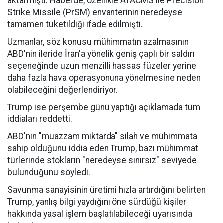
aktarmıştı. Haberde, özellikle ATACMS ile Precision
Strike Missile (PrSM) envanterinin neredeyse
tamamen tüketildiği ifade edilmişti.
Uzmanlar, söz konusu mühimmatın azalmasının
ABD'nin ileride İran'a yönelik geniş çaplı bir saldırı
seçeneğinde uzun menzilli hassas füzeler yerine
daha fazla hava operasyonuna yönelmesine neden
olabileceğini değerlendiriyor.
Trump ise perşembe günü yaptığı açıklamada tüm
iddiaları reddetti.
ABD'nin "muazzam miktarda" silah ve mühimmata
sahip olduğunu iddia eden Trump, bazı mühimmat
türlerinde stokların "neredeyse sınırsız" seviyede
bulunduğunu söyledi.
Savunma sanayisinin üretimi hızla artırdığını belirten
Trump, yanlış bilgi yaydığını öne sürdüğü kişiler
hakkında yasal işlem başlatılabileceği uyarısında