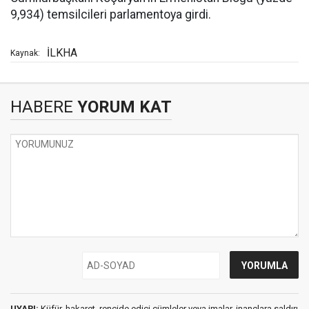
9,934) temsilcileri parlamentoya girdi.
İLKHA
Kaynak:
HABERE
YORUM KAT
UYARI:
Küfür, hakaret, rencide edici cümleler veya imalar, inançlara saldırı