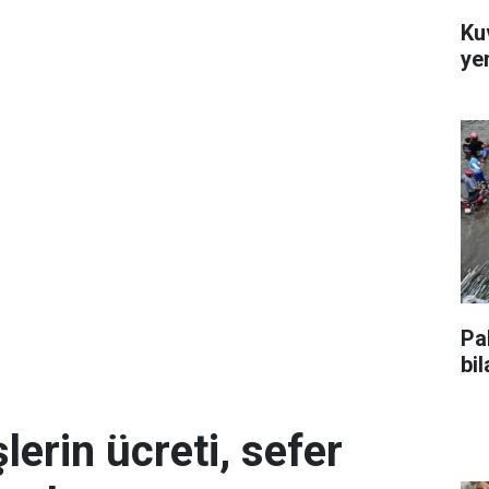
Kuv
ye
Pa
bi
erin ücreti, sefer