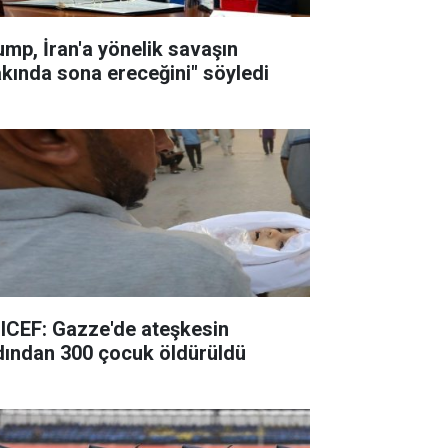
ump, İran'a yönelik savaşın
akında sona ereceğini" söyledi
ICEF: Gazze'de ateşkesin
dından 300 çocuk öldürüldü