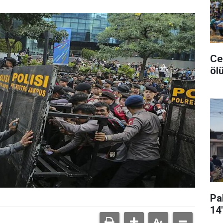
Ce
ölü
Pa
14