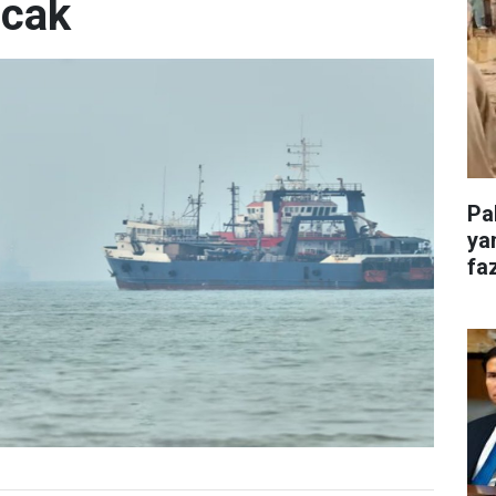
acak
Pa
ya
faz