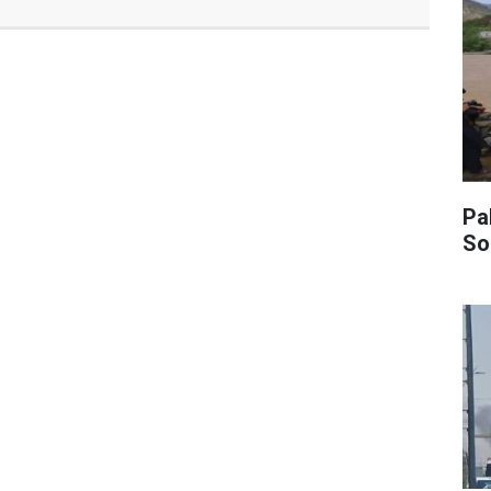
Pak
So