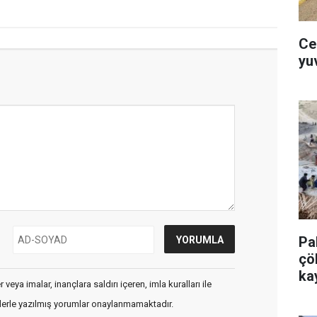
Ce
yuv
Pa
çö
ka
veya imalar, inançlara saldırı içeren, imla kuralları ile
flerle yazılmış yorumlar onaylanmamaktadır.