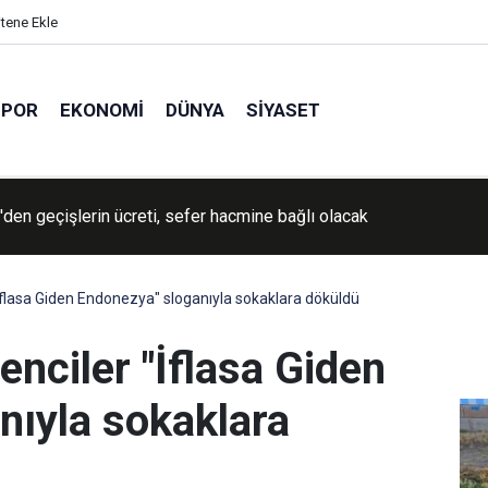
itene Ekle
SPOR
EKONOMI
DÜNYA
SIYASET
den geçişlerin ücreti, sefer hacmine bağlı olacak
İran'a yönelik savaşın "yakında sona ereceğini" söyledi
flasa Giden Endonezya" sloganıyla sokaklara döküldü
nciler "İflasa Giden
nıyla sokaklara