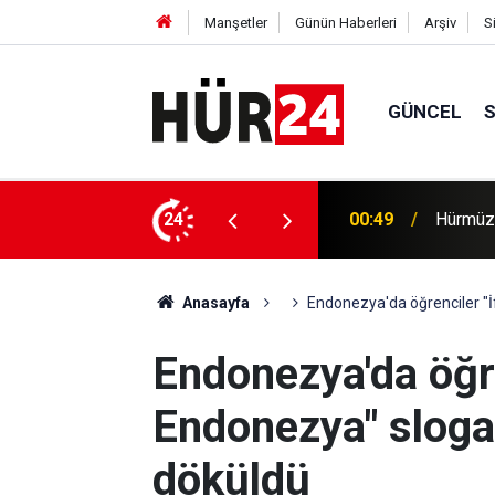
Manşetler
Günün Haberleri
Arşiv
S
GÜNCEL
00:49
Hürmüz'
24
00:35
Trump, 
Anasayfa
Endonezya'da öğrenciler "İ
Endonezya'da öğre
Endonezya" sloga
döküldü