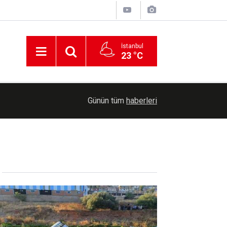
İstanbul
23 °C
00:30
Cumhurbaşkanlığına Cevdet Yılmaz vekalet ede
Günün tüm
haberleri