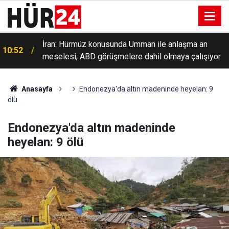
İran: Hürmüz konusunda Umman ile anlaşma an
10:52
meselesi, ABD görüşmelere dahil olmaya çalışıyor
10:46
Ukrayna: Karadeniz'de 3 gemiye saldırı düzenlendi
Anasayfa
Endonezya'da altın madeninde heyelan: 9
ölü
Endonezya'da altın madeninde
heyelan: 9 ölü