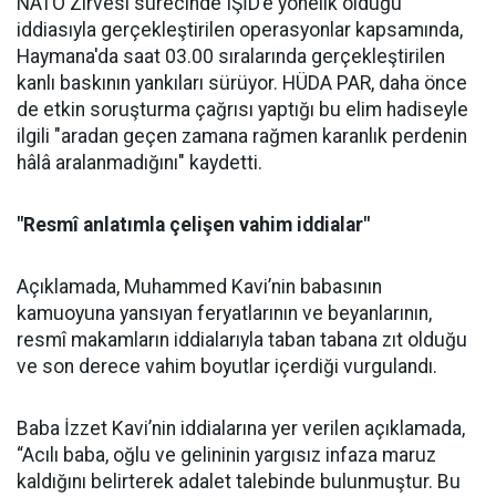
NATO Zirvesi sürecinde IŞİD’e yönelik olduğu
iddiasıyla gerçekleştirilen operasyonlar kapsamında,
Haymana'da saat 03.00 sıralarında gerçekleştirilen
kanlı baskının yankıları sürüyor. HÜDA PAR, daha önce
de etkin soruşturma çağrısı yaptığı bu elim hadiseyle
ilgili "aradan geçen zamana rağmen karanlık perdenin
hâlâ aralanmadığını" kaydetti.
"Resmî anlatımla çelişen vahim iddialar"
Açıklamada, Muhammed Kavi’nin babasının
kamuoyuna yansıyan feryatlarının ve beyanlarının,
resmî makamların iddialarıyla taban tabana zıt olduğu
ve son derece vahim boyutlar içerdiği vurgulandı.
Baba İzzet Kavi’nin iddialarına yer verilen açıklamada,
“Acılı baba, oğlu ve gelininin yargısız infaza maruz
kaldığını belirterek adalet talebinde bulunmuştur. Bu