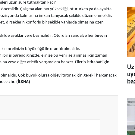
simleri uzun süre tutmaktan kaçın
 önemlidir. Çalışma alanının yüksekliği, otururken ya da ayakta
pozisyonda kalmasına imkan tanıyacak şekilde düzenlenmelidir.
t, dirseklerin konforlu bir şekilde yanlarda olmasına özen
ekilde ayaklar yere basmalıdır. Oturulan sandalye her bireyin
n kısmı elinizin büyüklüğü ile orantılı olmalıdır.
i bir iş ögrendiğinizde, elinize bu yeni işe alışması için zaman
sına veya diğer atletik yarışmalara benzer. Ellerin istirahati için
Uz
uya
e olmalıdır. Çok büyük olursa objeyi tutmak için gerekli harcanacak
baz
tıracaktır.
(İLKHA)