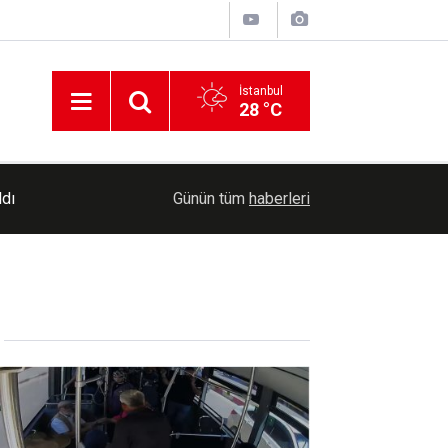
İstanbul
28 °C
10:36
Rusya: Kiev'deki askeri tesislere saldırı düzenl
Günün tüm
haberleri