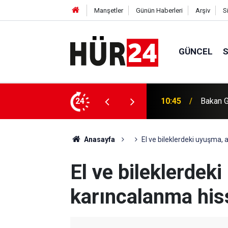
Manşetler
Günün Haberleri
Arşiv
S
GÜNCEL
kaza süsü verilen iki ölüm olayı aydınlatıldı
24
10:43
Muğla’da
Anasayfa
El ve bileklerdeki uyuşma, 
El ve bileklerdek
karıncalanma hiss