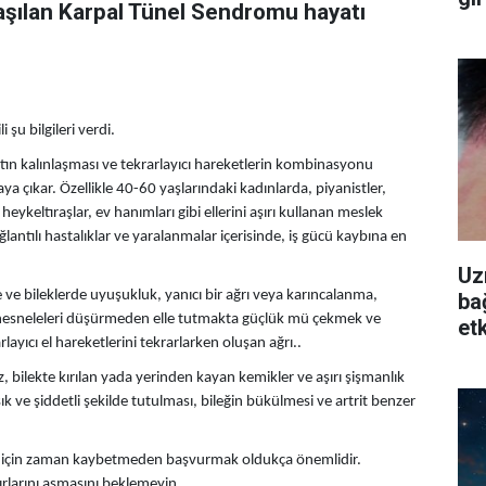
ılaşılan Karpal Tünel Sendromu hayatı
şu bilgileri verdi.
ın kalınlaşması ve tekrarlayıcı hareketlerin kombinasyonu
a çıkar. Özellikle 40-60 yaşlarındaki kadınlarda, piyanistler,
 heykeltıraşlar, ev hanımları gibi ellerini aşırı kullanan meslek
ağlantılı hastalıklar ve yaralanmalar içerisinde, iş gücü kaybına en
Uz
e ve bileklerde uyuşukluk, yanıcı bir ağrı veya karıncalanma,
ba
sı, nesneleleri düşürmeden elle tutmakta güçlük mü çekmek ve
etk
rlayıcı el hareketlerini tekrarlarken oluşan ağrı..
oz, bilekte kırılan yada yerinden kayan kemikler ve aşırı şişmanlık
n sık ve şiddetli şekilde tutulması, bileğin bükülmesi ve artrit benzer
avi için zaman kaybetmeden başvurmak oldukça önemlidir.
ırlarını aşmasını beklemeyin.