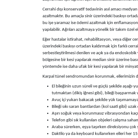
Cerrahi dışı konservatif tedavinin asıl amacı medyan
azaltmaktır. Bu amaçla sinir üzerindeki baskıyı ortadan 
bu işe yaramaz ise ödemi azaltmak için enflamasyon gid
yapılabilir. Ağrıları azaltmaya yönelik bir takım özel el 
Eğer hastalar istirahat, rehabilitasyon, veya diğer cer
üzerindeki baskıyı ortadan kaldırmak için farklı cerra
serbestleştirilmesi denilen ve açık ya da endoskobik
bölgesine bir kesi yapılarak median sinir üzerine bası
yöntemde ise daha ufak bir kesi yapılarak bir minyatü
Karpal tünel sendromundan korunmak, ellerimizin doğru
El bileğinin uzun süreli ve güçlü şekilde aşağı-y
tutmaktan (dikiş iğnesi gibi), bileği başparm
Avuç içi yukarı bakacak şekilde yük taşımamay
Bileği sıkı saran bantlardan (kol saati gibi) uzak
Aşırı soğuk veya korunmasız vibrasyondan kaç
Telefon gibi sık kullanılan objeleri calışma saha
Araba sürerken, eşya taşırken direksiyonu çok 
Daktilo ya da keyboard kullanırken elleri her 15 