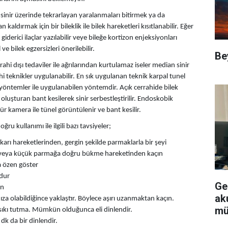
 sinir üzerinde tekrarlayan yaralanmaları bitirmek ya da
kaldırmak için bir bileklik ile bilek hareketleri kısıtlanabilir. Eğer
erici ilaçlar yazılabilir veye bileğe kortizon enjeksiyonları
ve bilek egzersizleri önerilebilir.
Be
rahi dışı tedaviler ile ağrılarından kurtulamaz iseler median sinir
hi teknikler uygulanabilir. En sık uygulanan teknik karpal tunel
 yöntemler ile uygulanabilen yöntemdir. Açık cerrahide bilek
 oluşturan bant kesilerek sinir serbestleştirilir. Endoskobik
r kamera ile tünel görüntülenir ve bant kesilir.
 kullanımı ile ilgili bazı tavsiyeler;
ukarı hareketlerinden, gergin şekilde parmaklarla bir şeyi
ak veya küçük parmağa doğru bükme hareketinden kaçın
a özen göster
 dur
Ge
ın
aku
nıza olabildiğince yaklaştır. Böylece aşırı uzanmaktan kaçın.
mü
sıkı tutma. Mümkün olduğunca eli dinlendir.
dk da bir dinlendir.