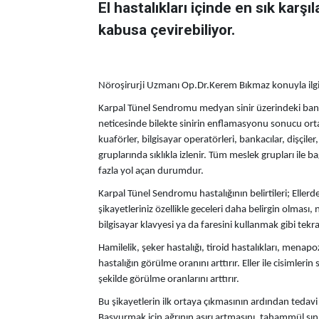
El hastalıkları içinde en sık karş
kabusa çevirebiliyor.
Nöroşirurji Uzmanı Op.Dr.Kerem Bıkmaz konuyla ilgili 
Karpal Tünel Sendromu medyan sinir üzerindeki bant
neticesinde bilekte sinirin enflamasyonu sonucu ortay
kuaförler, bilgisayar operatörleri, bankacılar, dişçiler,
gruplarında sıklıkla izlenir. Tüm meslek grupları ile b
fazla yol açan durumdur.
Karpal Tünel Sendromu hastalığının belirtileri; Ellerd
şikayetleriniz özellikle geceleri daha belirgin olma
bilgisayar klavyesi ya da faresini kullanmak gibi tekra
Hamilelik, şeker hastalığı, tiroid hastalıkları, menap
hastalığın görülme oranını arttırır. Eller ile cisimleri
şekilde görülme oranlarını arttırır.
Bu şikayetlerin ilk ortaya çıkmasının ardından ted
Başvurmak için ağrının aşırı artmasını, tahammül sın