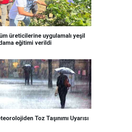
üm üreticilerine uygulamalı yeşil
dama eğitimi verildi
teorolojiden Toz Taşınımı Uyarısı