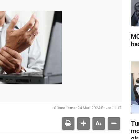
MO
ha
Güncelleme:
24 Mart 2024 Pazar 11:17
Tu
mo
gir