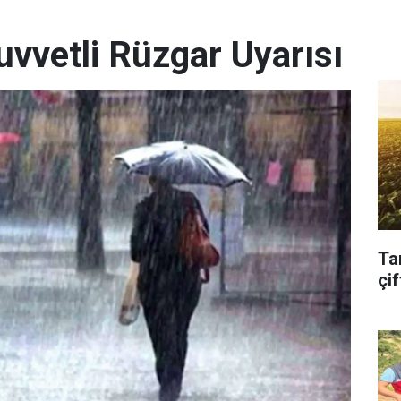
uvvetli Rüzgar Uyarısı
Ta
çif