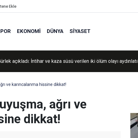
itene Ekle
SPOR
EKONOMI
DÜNYA
SIYASET
 motosiklet park halindeki minibüse çarptı: Bir ölü, bir ağır yaralı
ağrı ve karıncalanma hissine dikkat!
i uyuşma, ağrı ve
ine dikkat!