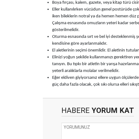
Boya fırçası, kalem, gazete, veya kitap türü ci
Eller kullanılırken vücüdun genel postürüde çok
iken bileklerin notral ya da hemen hemen düz 
Çalışma esnasında omuzların yeteri kadar serbes
gösterilmelidir.
Oturma esnasında sırt ve bel iyi desteklenmiş ş
kendisine göre ayarlanmalıdır.
El aletlerinin seçimi önemlidir. El aletinin tutula
Elinizi yoğun şekilde kullanmanızı gerektiren yen
tanıyın. Bu tıpkı bir atletin bir yarışa hazırlanma
yeterli aralıklarla molalar verilmelidir.
Eğer eldiven giyiyorsanız ellere uygun ölçülerd
güç daha fazla olacak, çok sıkı olursa elleri sıkış
HABERE
YORUM KAT