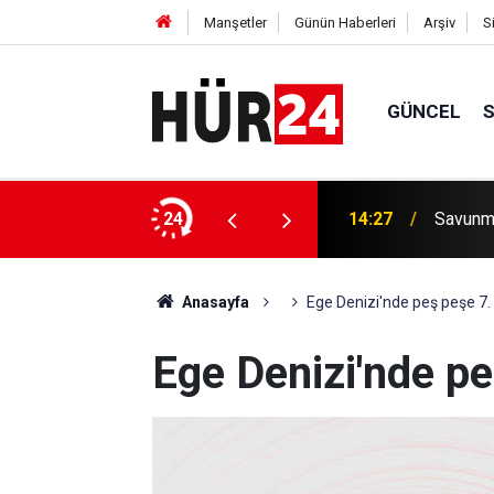
Manşetler
Günün Haberleri
Arşiv
S
GÜNCEL
sleği: Silah Sanayi Teknikerliği
24
14:09
Battalg
Anasayfa
Ege Denizi'nde peş peşe 7
Ege Denizi'nde p