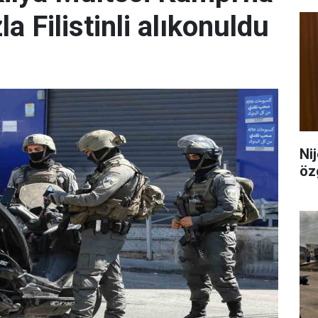
la Filistinli alıkonuldu
Ni
öz