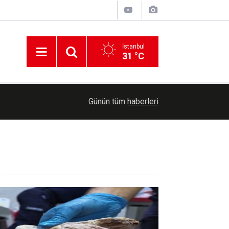
İstanbul
31 °C
14:03
Gaziantep'te uyku bozuklukları laboratuvarı hizm
Günün tüm
haberleri