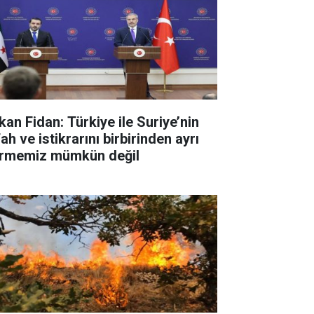
kan Fidan: Türkiye ile Suriye’nin
ah ve istikrarını birbirinden ayrı
rmemiz mümkün değil