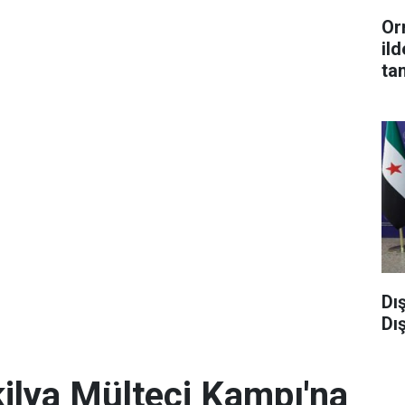
Or
ild
ta
Dı
Dı
kilya Mülteci Kampı'na