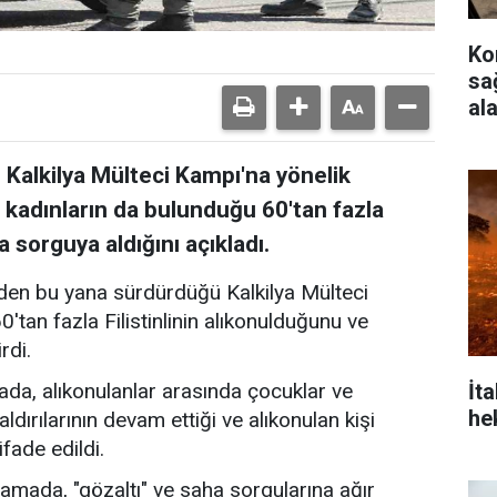
Ko
sağ
al
in Kalkilya Mülteci Kampı'na yönelik
e kadınların da bulunduğu 60'tan fazla
a sorguya aldığını açıkladı.
dünden bu yana sürdürdüğü Kalkilya Mülteci
0'tan fazla Filistinlinin alıkonulduğunu ve
rdi.
İt
ada, alıkonulanlar arasında çocuklar ve
he
ldırılarının devam ettiği ve alıkonulan kişi
fade edildi.
lamada, "gözaltı" ve saha sorgularına ağır