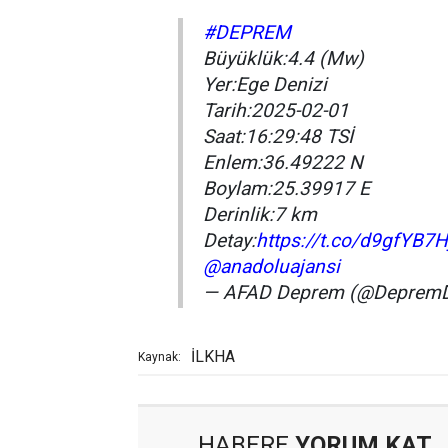
#DEPREM
Büyüklük:4.4 (Mw)
Yer:Ege Denizi
Tarih:2025-02-01
Saat:16:29:48 TSİ
Enlem:36.49222 N
Boylam:25.39917 E
Derinlik:7 km
Detay:
https://t.co/d9gfYB7H
@anadoluajansi
— AFAD Deprem (@DepremD
İLKHA
Kaynak:
HABERE
YORUM KAT