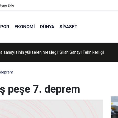
itene Ekle
SPOR
EKONOMI
DÜNYA
SIYASET
azi Belediyesinden Kur’an Kursu öğrencilerine yüzme etkinliği
. deprem
eş peşe 7. deprem