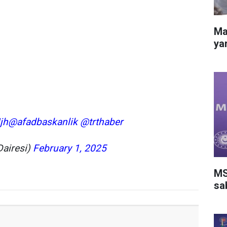
Ma
ya
jh
@afadbaskanlik
@trthaber
airesi)
February 1, 2025
MS
sa