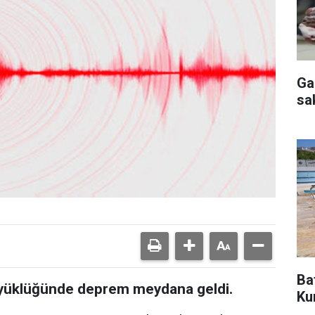
Ga
sa
Ba
büyüklüğünde deprem meydana geldi.
Ku