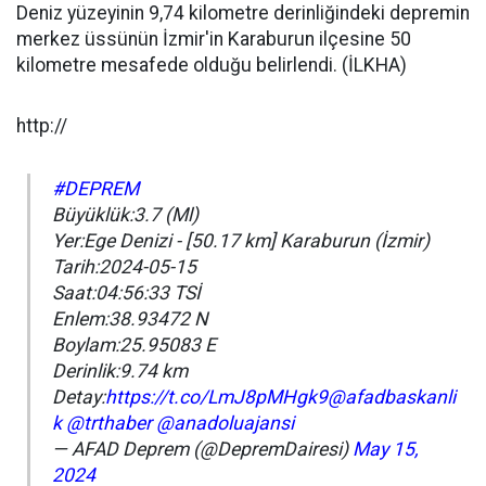
Deniz yüzeyinin 9,74 kilometre derinliğindeki depremin
merkez üssünün İzmir'in Karaburun ilçesine 50
kilometre mesafede olduğu belirlendi. (İLKHA)
http://
#DEPREM
Büyüklük:3.7 (Ml)
Yer:Ege Denizi - [50.17 km] Karaburun (İzmir)
Tarih:2024-05-15
Saat:04:56:33 TSİ
Enlem:38.93472 N
Boylam:25.95083 E
Derinlik:9.74 km
Detay:
https://t.co/LmJ8pMHgk9
@afadbaskanli
k
@trthaber
@anadoluajansi
— AFAD Deprem (@DepremDairesi)
May 15,
2024