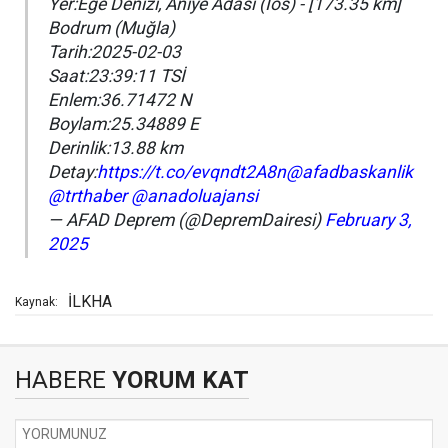
Yer:Ege Denizi, Aniye Adası (İos) - [173.35 km]
Bodrum (Muğla)
Tarih:2025-02-03
Saat:23:39:11 TSİ
Enlem:36.71472 N
Boylam:25.34889 E
Derinlik:13.88 km
Detay:
https://t.co/evqndt2A8n
@afadbaskanlik
@trthaber
@anadoluajansi
— AFAD Deprem (@DepremDairesi)
February 3,
2025
İLKHA
Kaynak:
HABERE
YORUM KAT