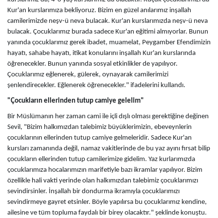
Kur'an kurslarımıza bekliyoruz. Bizim en güzel anılarımız inşallah
camilerimizde neşv-ü neva bulacak. Kur'an kurslarımızda neşv-ü neva
bulacak. Çocuklarımız burada sadece Kur'an eğitimi almıyorlar. Bunun
yanında çocuklarımız gerek ibadet, muamelat, Peygamber Efendimizin
hayatı, sahabe hayatı, itikat konularını inşallah Kur'an kurslarında
öğrenecekler. Bunun yanında sosyal etkinlikler de yapılıyor.
Çocuklarımız eğlenerek, gülerek, oynayarak camilerimizi
şenlendirecekler. Eğlenerek öğrenecekler." ifadelerini kullandı.
"Çocukların ellerinden tutup camiye gelelim"
Bir Müslümanın her zaman cami ile içli dışlı olması gerektiğine değinen
Sevil, "Bizim halkımızdan talebimiz büyüklerimizin, ebeveynlerin
çocuklarının ellerinden tutup camiye gelmeleridir. Sadece Kur'an
kursları zamanında değil, namaz vakitlerinde de bu yaz ayını fırsat bilip
çocukların ellerinden tutup camilerimize gidelim. Yaz kurlarımızda
çocuklarımıza hocalarımızın marifetiyle bazı ikramlar yapılıyor. Bizim
özellikle hali vakti yerinde olan halkımızdan talebimiz çocuklarımızı
sevindirsinler. İnşallah bir dondurma ikramıyla çocuklarımızı
sevindirmeye gayret etsinler. Böyle yapılırsa bu çocuklarımız kendine,
ailesine ve tüm topluma faydalı bir birey olacaktır." şeklinde konuştu.