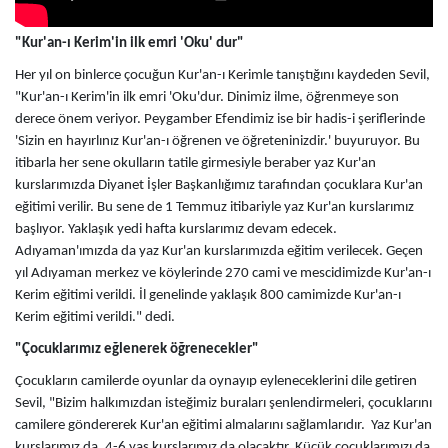
"Kur'an-ı Kerim'in ilk emri 'Oku' dur"
Her yıl on binlerce çocuğun Kur'an-ı Kerimle tanıştığını kaydeden Sevil,
"Kur'an-ı Kerim'in ilk emri 'Oku'dur. Dinimiz ilme, öğrenmeye son
derece önem veriyor. Peygamber Efendimiz ise bir hadis-i şeriflerinde
'Sizin en hayırlınız Kur'an-ı öğrenen ve öğreteninizdir.' buyuruyor. Bu
itibarla her sene okulların tatile girmesiyle beraber yaz Kur'an
kurslarımızda Diyanet İşler Başkanlığımız tarafından çocuklara Kur'an
eğitimi verilir. Bu sene de 1 Temmuz itibariyle yaz Kur'an kurslarımız
başlıyor. Yaklaşık yedi hafta kurslarımız devam edecek.
Adıyaman'ımızda da yaz Kur'an kurslarımızda eğitim verilecek. Geçen
yıl Adıyaman merkez ve köylerinde 270 cami ve mescidimizde Kur'an-ı
Kerim eğitimi verildi. İl genelinde yaklaşık 800 camimizde Kur'an-ı
Kerim eğitimi verildi." dedi.
"Çocuklarımız eğlenerek öğrenecekler"
Çocukların camilerde oyunlar da oynayıp eyleneceklerini dile getiren
Sevil, "Bizim halkımızdan isteğimiz buraları şenlendirmeleri, çocuklarını
camilere göndererek Kur'an eğitimi almalarını sağlamlarıdır. Yaz Kur'an
kurslarımız da, 4-6 yaş kurslarımız da olacaktır. Küçük çocuklarımızı da