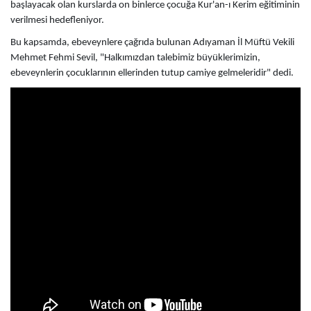
başlayacak olan kurslarda on binlerce çocuğa Kur'an-ı Kerim eğitiminin
verilmesi hedefleniyor.
Bu kapsamda, ebeveynlere çağrıda bulunan Adıyaman İl Müftü Vekili
Mehmet Fehmi Sevil, "Halkımızdan talebimiz büyüklerimizin,
ebeveynlerin çocuklarının ellerinden tutup camiye gelmeleridir" dedi.