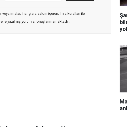
veya imalar, inançlara saldırı içeren, imla kuralları ile
Şa
bi
flerle yazılmış yorumlar onaylanmamaktadır.
yo
Mar
an