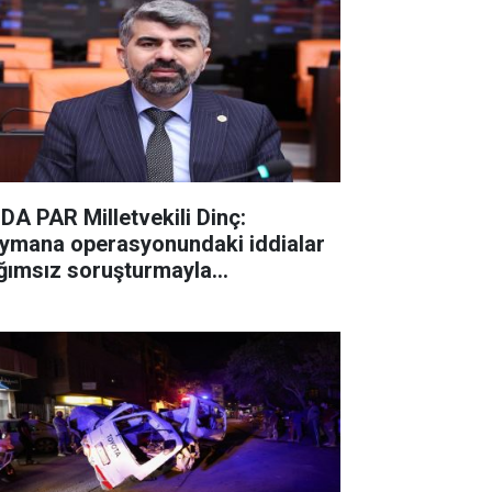
DA PAR Milletvekili Dinç:
ymana operasyonundaki iddialar
ğımsız soruşturmayla
ınlatılmalı