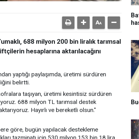
Ba
ha
maklı, 688 milyon 200 bin liralık tarımsal
çilerin hesaplarına aktarılacağını
dan yaptığı paylaşımda, üretimi sürdüren
ini belirtti.
ofralara taşıyan, üretimi kesintisiz sürdüren
Bu
iyoruz. 688 milyon TL tarımsal destek
ktarıyoruz. Hayırlı ve bereketli olsun."
ilere göre, bugün yapılacak destekleme
arı tazminatı için 530 milyon 153 bin 18 lira,