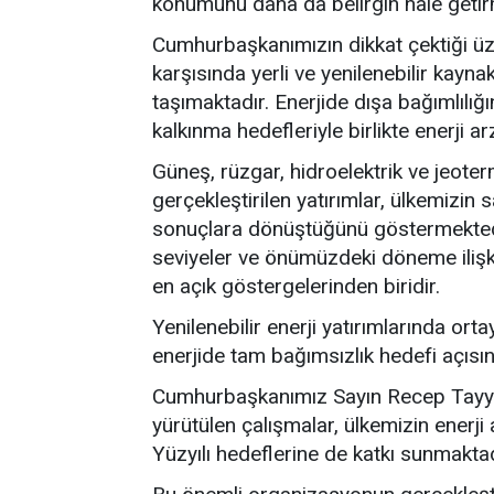
konumunu daha da belirgin hale getir
Cumhurbaşkanımızın dikkat çektiği üze
karşısında yerli ve yenilenebilir kayn
taşımaktadır. Enerjide dışa bağımlılığı
kalkınma hedefleriyle birlikte enerji 
Güneş, rüzgar, hidroelektrik ve jeoterm
gerçekleştirilen yatırımlar, ülkemizi
sonuçlara dönüştüğünü göstermektedir.
seviyeler ve önümüzdeki döneme ilişkin
en açık göstergelerinden biridir.
Yenilenebilir enerji yatırımlarında orta
enerjide tam bağımsızlık hedefi açıs
Cumhurbaşkanımız Sayın Recep Tayyip
yürütülen çalışmalar, ülkemizin enerj
Yüzyılı hedeflerine de katkı sunmaktad