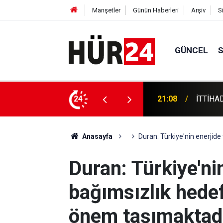
Manşetler
Günün Haberleri
Arşiv
S
GÜNCEL
a hafızlık merasimi
24
21:05
Bakan Ş
Anasayfa
Duran: Türkiye'nin enerjid
Duran: Türkiye'ni
bağımsızlık hede
önem taşımaktad