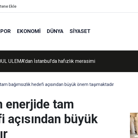
itene Ekle
SPOR
EKONOMI
DÜNYA
SIYASET
imşek, Batman'da üç projenin açılışını gerçekleştirdi
e tam bağımsızlık hedefi açısından büyük önem taşımaktadır
n enerjide tam
fi açısından büyük
ır