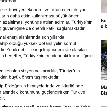
mektedir.
re, büyüyen ekonomi ve artan enerji ihtiyacı
akların daha etkin kullanılması büyük önem
Bu
n azaltılması yönünde atılan adımlar, Türkiye'nin
sik
arz güvenliğine de önemli katkı sağlamaktadır.
al enerji alanlarında son yıllarda
n sahip olduğu yüksek potansiyelin somut
 Yenilenebilir enerji kapasitesinde ulaşılan
 hedefler, Türkiye'nin bu alandaki kararlılığının
ya konulan vizyon ve kararlılık, Türkiye’nin
ından büyük önem taşımaktadır.
 Erdoğan'ın himayelerinde ve liderliğinde
Ma
i alanındaki konumunu güçlendirirken Türkiye
Bis
ır.