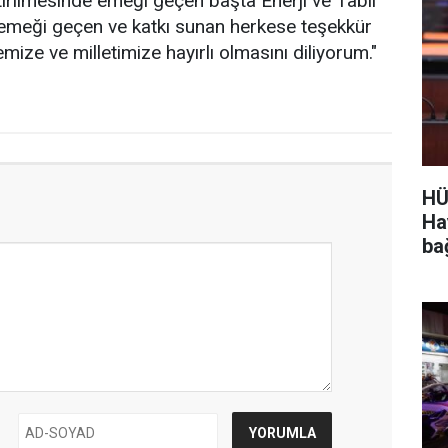
rilmesinde emeği geçen başta Enerji ve Tabii
 emeği geçen ve katkı sunan herkese teşekkür
emize ve milletimize hayırlı olmasını diliyorum."
HÜ
Ha
ba
ayd