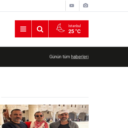
İstanbul
25 °C
20:55
İşgal kuvvetleri bu ay Suriye kırsalına 20 baskın
Günün tüm
haberleri