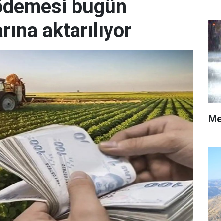
 ödemesi bugün
arına aktarılıyor
Me