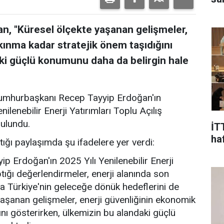
an, "Küresel ölçekte yaşanan gelişmeler,
kınma kadar stratejik önem taşıdığını
ki güçlü konumunu daha da belirgin hale
 Cumhurbaşkanı Recep Tayyip Erdoğan'ın
nilenebilir Enerji Yatırımları Toplu Açılış
bulundu.
İT
ha
ğı paylaşımda şu ifadelere yer verdi:
 Erdoğan'ın 2025 Yılı Yenilenebilir Enerji
ptığı değerlendirmeler, enerji alanında son
ıra Türkiye'nin geleceğe dönük hedeflerini de
aşanan gelişmeler, enerji güvenliğinin ekonomik
ını gösterirken, ülkemizin bu alandaki güçlü