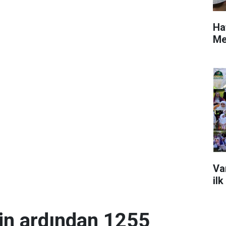
Ha
Me
Va
ilk
in ardından 1255