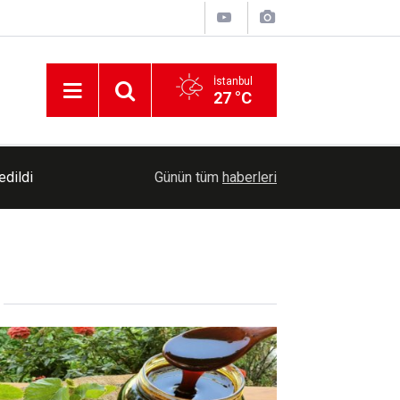
İstanbul
27 °C
19:08
Mersin'de okullar yeni eğitim öğretim yılına hazı
Günün tüm
haberleri