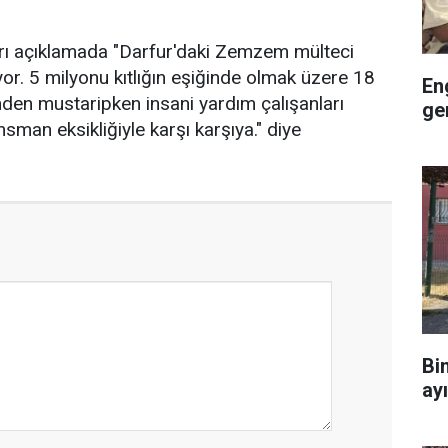
arı açıklamada "Darfur'daki Zemzem mülteci
or. 5 milyonu kıtlığın eşiğinde olmak üzere 18
En
nden mustaripken insani yardım çalışanları
ge
nsman eksikliğiyle karşı karşıya." diye
Bi
ay