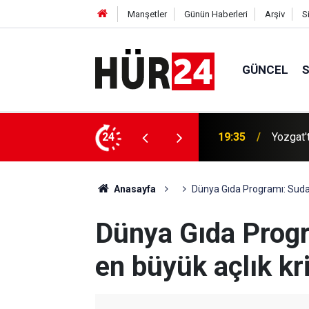
Manşetler
Günün Haberleri
Arşiv
S
GÜNCEL
anseri hastası kapalı yöntemle ameliyat edildi
24
19:16
Gazze'd
Anasayfa
Dünya Gıda Programı: Sudan
Dünya Gıda Prog
en büyük açlık kr