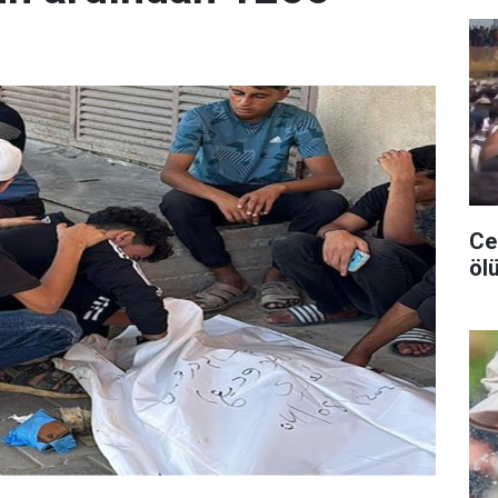
Ceu
ölü