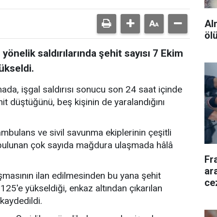
Al
öl
 yönelik saldırılarında şehit sayısı 7 Ekim
ükseldi.
mada, işgal saldırısı sonucu son 24 saat içinde
ehit düştüğünü, beş kişinin de yaralandığını
ambulans ve sivil savunma ekiplerinin çeşitli
a bulunan çok sayıda mağdura ulaşmada hâlâ
Fr
ara
masının ilan edilmesinden bu yana şehit
ce
4.125'e yükseldiği, enkaz altından çıkarılan
 kaydedildi.