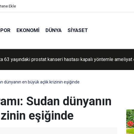
itene Ekle
SPOR
EKONOMI
DÜNYA
SIYASET
e ateşkesin ardından 1255 şehit verildi
 dünyanın en büyük açlık krizinin eşiğinde
ramı: Sudan dünyanın
izinin eşiğinde