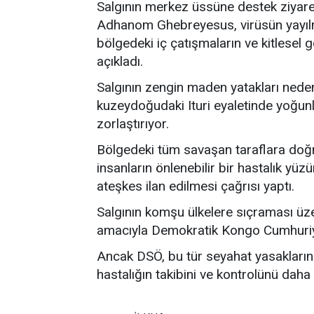
Salgının merkez üssüne destek ziyar
Adhanom Ghebreyesus, virüsün yayı
bölgedeki iç çatışmaların ve kitlesel g
açıkladı.
Salgının zengin maden yatakları nedeni
kuzeydoğudaki Ituri eyaletinde yoğunl
zorlaştırıyor.
Bölgedeki tüm savaşan taraflara do
insanların önlenebilir bir hastalık yü
ateşkes ilan edilmesi çağrısı yaptı.
Salgının komşu ülkelere sıçraması üz
amacıyla Demokratik Kongo Cumhuriyeti
Ancak DSÖ, bu tür seyahat yasaklarını
hastalığın takibini ve kontrolünü dah