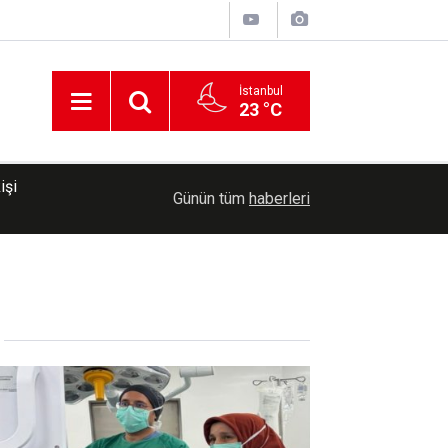
İstanbul
23 °C
00:35
Trump, İran'a yönelik savaşın "yakında sona erec
Günün tüm
haberleri