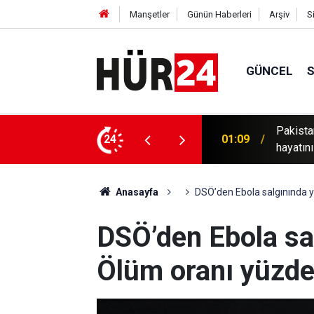
Manşetler
Günün Haberleri
Arşiv
S
GÜNCEL
 yana yağışlar nedeniyle 150'den fazla kişi
24
00:49
Hürmüz'
Anasayfa
DSÖ’den Ebola salgınında ye
DSÖ’den Ebola sal
Ölüm oranı yüzde 