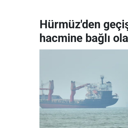
Hürmüz'den geçişl
hacmine bağlı ol