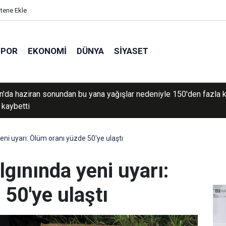
itene Ekle
SPOR
EKONOMI
DÜNYA
SIYASET
den geçişlerin ücreti, sefer hacmine bağlı olacak
ni uyarı: Ölüm oranı yüzde 50'ye ulaştı
gınında yeni uyarı:
50'ye ulaştı