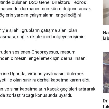
etinde bulunan DSÖ Genel Direktörü Tedros
lmasını durdurmanın mümkün olduğunu ancak
öçlerin yardım çalışmalarını engellediğini
yle silahlı grupların çatışma alanı olan
Ga
aşması, sağlık ekiplerinin bölgeye erişimini
la
ğrudan seslenen Ghebreyesus, masum
zünden ölmesini engellemek için derhal insani
erine Uganda, virüsün yayılmasını önlemek
 ile olan sınırını derhal kapatma kararı aldı.
n ve sınır kapatmaların kaçak geçişleri artırarak
a da zorlaştıracağı konusunda uyardı.
Dr
tü