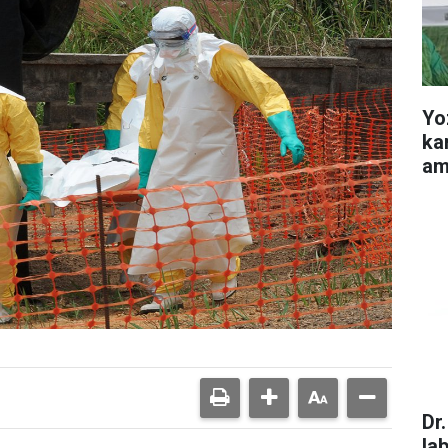
Yo
ka
am
Dr
la