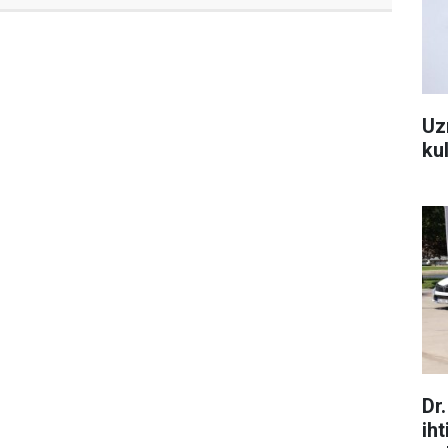
Uz
kul
Dr
ih