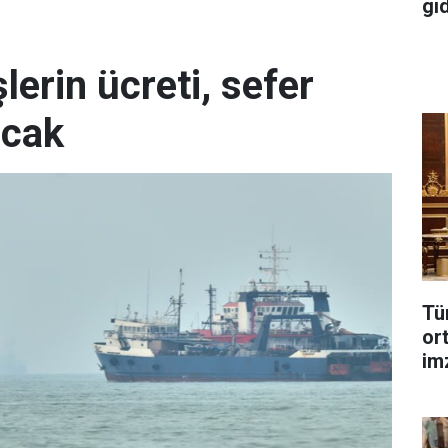
gı
erin ücreti, sefer
acak
Tü
or
im