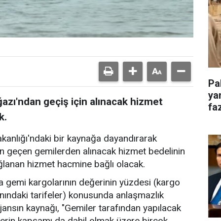
Pa
ya
zı'ndan geçiş için alınacak hizmet
faz
k.
akanlığı'ndaki bir kaynağa dayandırarak
n geçen gemilerden alınacak hizmet bedelinin
ğlanan hizmet hacmine bağlı olacak.
 gemi kargolarının değerinin yüzdesi (kargo
nındaki tarifeler) konusunda anlaşmazlık
jansın kaynağı, "Gemiler tarafından yapılacak
erin kapsamı da dahil olmak üzere birçok