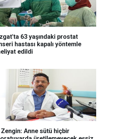
zgat'ta 63 yaşındaki prostat
nseri hastası kapalı yöntemle
eliyat edildi
. Zengin: Anne sütü hiçbir
boratuvarda üretilemeyecek eşsiz