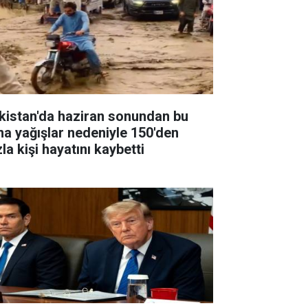
kistan'da haziran sonundan bu
na yağışlar nedeniyle 150'den
la kişi hayatını kaybetti