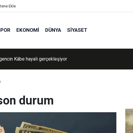
itene Ekle
SPOR
EKONOMI
DÜNYA
SIYASET
ava nasıl olacak?
m
 son durum