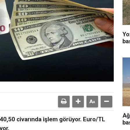
Yo
ba
Ağ
0,50 civarında işlem görüyor. Euro/TL
ba
yor.