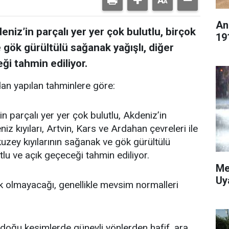
An
eniz’in parçalı yer yer çok bulutlu, birçok
19
 gök gürültülü sağanak yağışlı, diğer
ği tahmin ediliyor.
an yapılan tahminlere göre:
in parçalı yer yer çok bulutlu, Akdeniz’in
z kıyıları, Artvin, Kars ve Ardahan çevreleri ile
n kuzey kıyılarının sağanak ve gök gürültülü
tlu ve açık geçeceği tahmin ediliyor.
Me
Uy
k olmayacağı, genellikle mevsim normalleri
doğu kesimlerde güneyli yönlerden hafif, ara