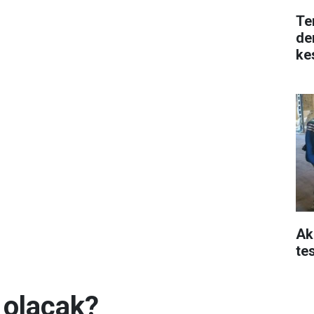
Te
de
kes
Ak
tes
 olacak?