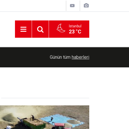
İstanbul
23 °C
00:39
Yozgat'ta yeşil mercimek hasadı başladı
Günün tüm
haberleri