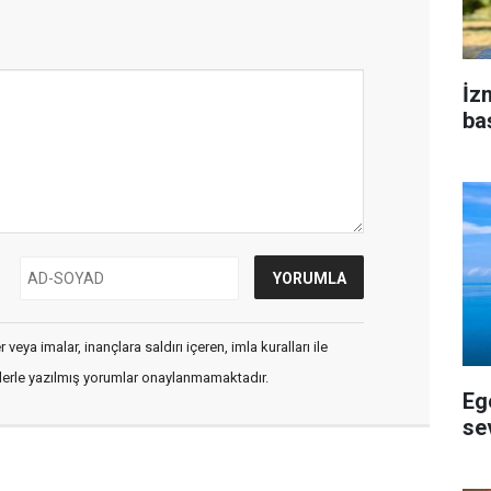
İz
ba
veya imalar, inançlara saldırı içeren, imla kuralları ile
flerle yazılmış yorumlar onaylanmamaktadır.
Eg
se