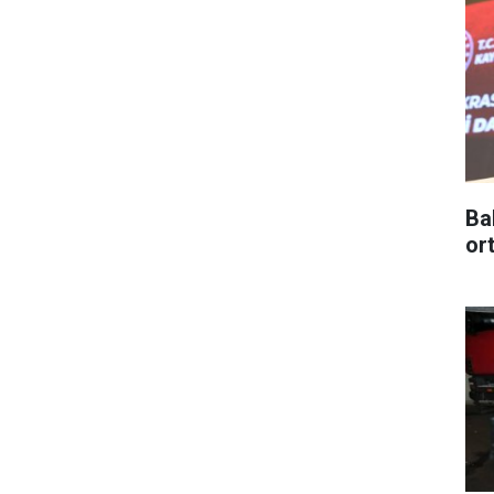
Ba
or