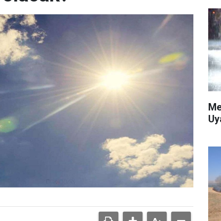
Me
Uy