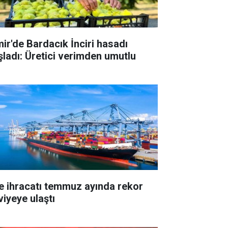
mir'de Bardacık İnciri hasadı
şladı: Üretici verimden umutlu
e ihracatı temmuz ayında rekor
viyeye ulaştı