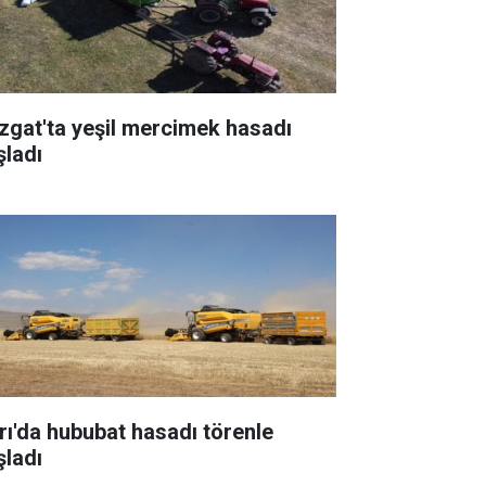
zgat'ta yeşil mercimek hasadı
şladı
rı'da hububat hasadı törenle
şladı