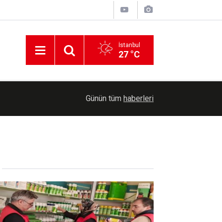
İstanbul
27 °C
19:22
Almanya’da Patriot üssünde iki şüpheli İHA alar
Günün tüm
haberleri