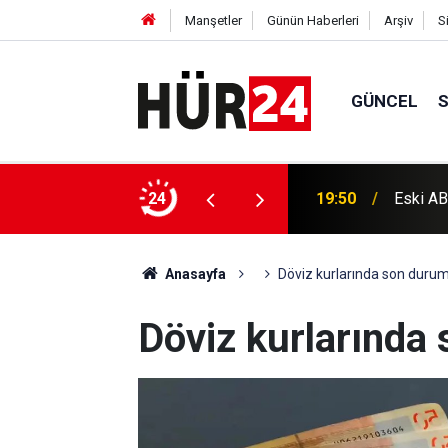
Manşetler
Günün Haberleri
Arşiv
S
GÜNCEL
HÜDA PA
ri tüm vücuduna yayıldı
24
19:28
yürütül
Anasayfa
Döviz kurlarında son duru
Döviz kurlarında