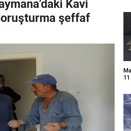
ymana’daki Kavi
 Soruşturma şeffaf
Ma
11