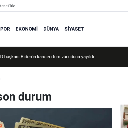
itene Ekle
SPOR
EKONOMI
DÜNYA
SIYASET
R’dan Haymana’daki Kavi ailesine ziyaret: Soruşturma şeffaf
sün
m
 son durum