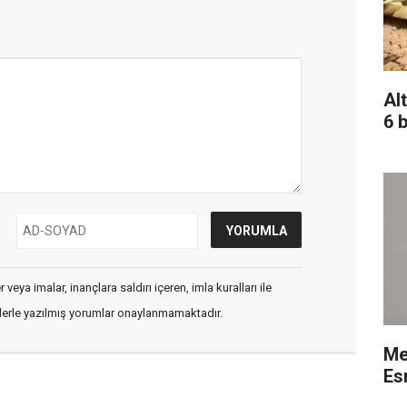
Alt
6 b
veya imalar, inançlara saldırı içeren, imla kuralları ile
flerle yazılmış yorumlar onaylanmamaktadır.
Me
Esn