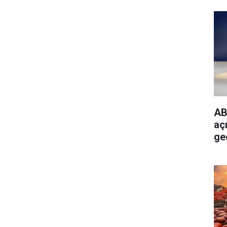
AB
açı
ge