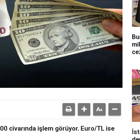
Bu
mi
ce
,00 civarında işlem görüyor. Euro/TL ise
İs
de