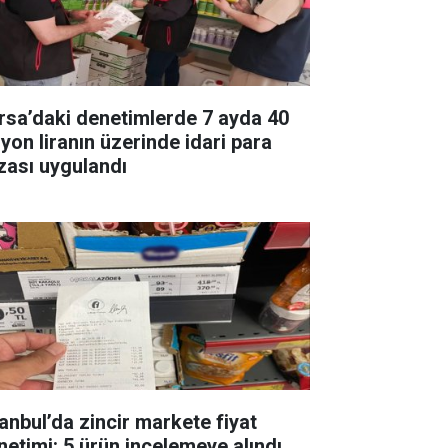
rsa’daki denetimlerde 7 ayda 40
lyon liranın üzerinde idari para
zası uygulandı
tanbul’da zincir markete fiyat
netimi: 5 ürün incelemeye alındı