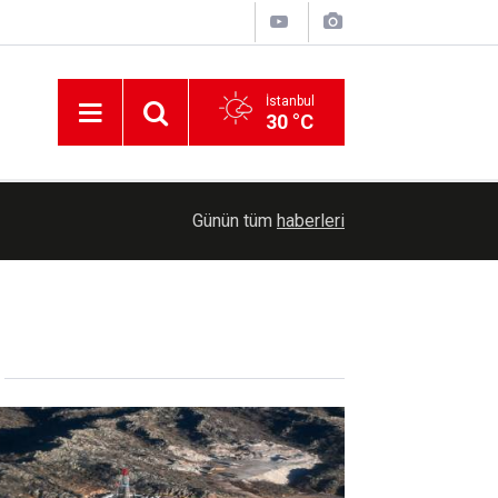
İstanbul
30 °C
17:18
Malatya'nın asırlık lezzeti dut pekmezi kış sofra
Günün tüm
haberleri