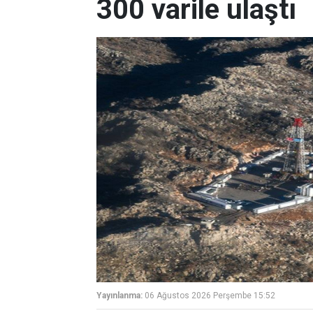
300 varile ulaştı
Yayınlanma:
06 Ağustos 2026 Perşembe 15:52