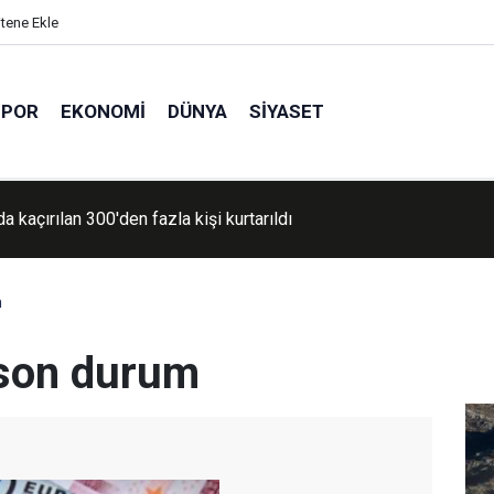
itene Ekle
SPOR
EKONOMI
DÜNYA
SIYASET
ursu öğrencilerine trafik kuralları eğitimi verildi
m
 son durum