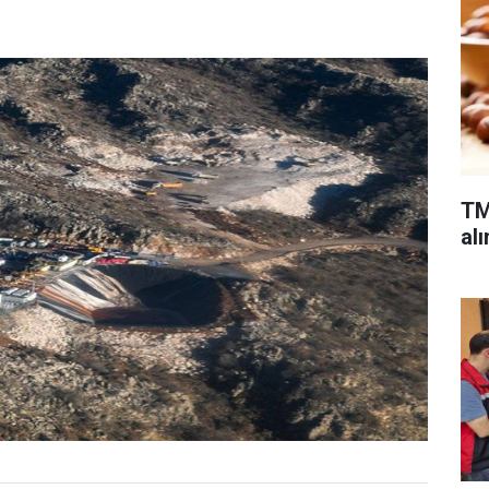
TM
alı