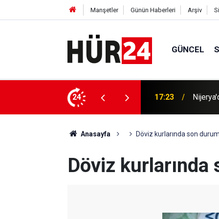
Manşetler
Günün Haberleri
Arşiv
S
GÜNCEL
 kişi kurtarıldı
24
17:23
Kur'an k
Anasayfa
Döviz kurlarında son duru
Döviz kurlarında