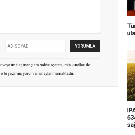
Tü
ul
veya imalar, inançlara saldırı içeren, imla kuralları ile
flerle yazılmış yorumlar onaylanmamaktadır.
IP
63
sa