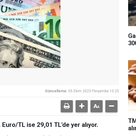
Ga
300
Güncelleme:
05 Ekim 2023 Perşembe 10:25
TM
 Euro/TL ise 29,01 TL'de yer alıyor.
alı