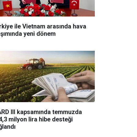
rkiye ile Vietnam arasında hava
aşımında yeni dönem
ARD III kapsamında temmuzda
4,3 milyon lira hibe desteği
ğlandı