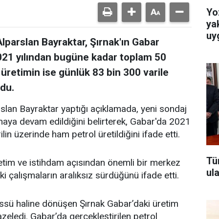
Yo
ya
uy
Alparslan Bayraktar, Şırnak'ın Gabar
2021 yılından bugüne kadar toplam 50
üretimin ise günlük 83 bin 300 varile
rdu.
rslan Bayraktar yaptığı açıklamada, yeni sondaj
ılmaya devam edildiğini belirterek, Gabar'da 2021
in üzerinde ham petrol üretildiğini ifade etti.
Tü
etim ve istihdam açısından önemli bir merkez
ul
ki çalışmaların aralıksız sürdüğünü ifade etti.
 üssü haline dönüşen Şırnak Gabar’daki üretim
zeledi. Gabar’da gerçekleştirilen petrol