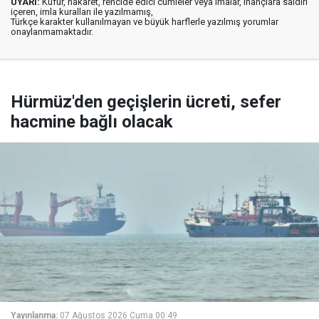
UYARI:
Küfür, hakaret, rencide edici cümleler veya imalar, inançlara saldırı
içeren, imla kuralları ile yazılmamış,
Türkçe karakter kullanılmayan ve büyük harflerle yazılmış yorumlar
onaylanmamaktadır.
Hürmüz'den geçişlerin ücreti, sefer
hacmine bağlı olacak
Yayınlanma:
07 Ağustos 2026 Cuma 00:49