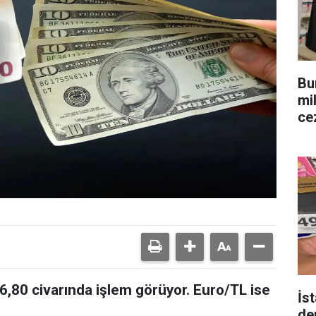
Bu
mi
ce
,80 civarında işlem görüyor. Euro/TL ise
İs
de