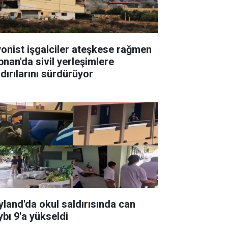
yonist işgalciler ateşkese rağmen
bnan'da sivil yerleşimlere
ldırılarını sürdürüyor
yland'da okul saldırısında can
ybı 9'a yükseldi