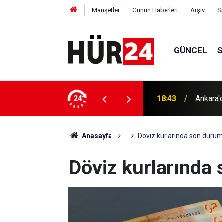
Manşetler
Günün Haberleri
Arşiv
S
GÜNCEL
rptı: 7 yaralı
24
18:33
Filistin
Anasayfa
Döviz kurlarında son duru
Döviz kurlarında