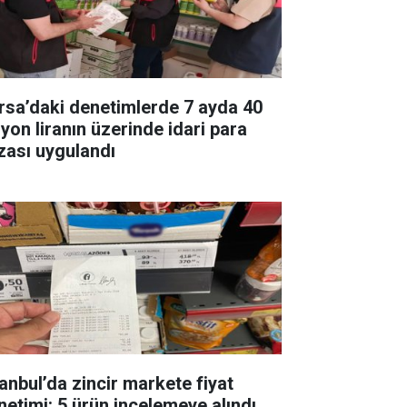
rsa’daki denetimlerde 7 ayda 40
lyon liranın üzerinde idari para
zası uygulandı
tanbul’da zincir markete fiyat
netimi: 5 ürün incelemeye alındı