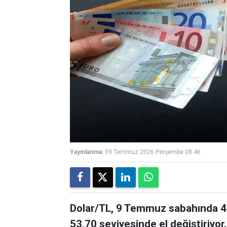
Yayınlanma:
09 Temmuz 2026 Perşembe 08:46
Dolar/TL, 9 Temmuz sabahında 46
53,70 seviyesinde el değiştiriyor.