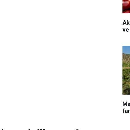
Ak
ve
Ma
far