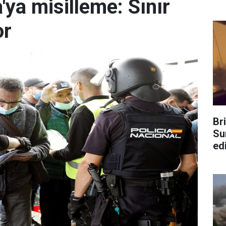
'ya misilleme: Sınır
or
Br
Su
edi