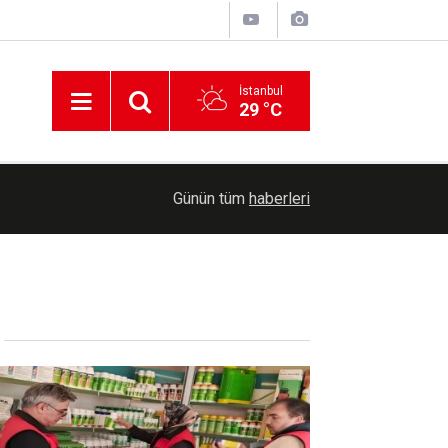
İstanbul
29 °C
Siyonist işgalciler ateşkese rağmen Lübnan'da siv
18:29
Günün tüm
haberleri
sürdürüyor