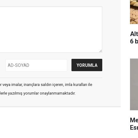
Alt
6 b
veya imalar, inançlara saldırı içeren, imla kuralları ile
flerle yazılmış yorumlar onaylanmamaktadır.
Me
Esn