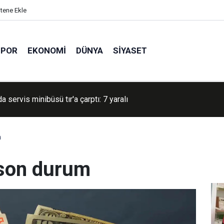
itene Ekle
SPOR
EKONOMI
DÜNYA
SIYASET
 Konvoyu Diyarbakır'da şehir turu attı
m
 son durum