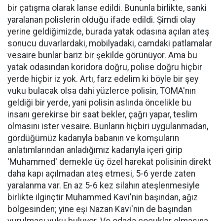
bir çatışma olarak lanse edildi. Bununla birlikte, sanki
yaralanan polislerin olduğu ifade edildi. Şimdi olay
yerine geldiğimizde, burada yatak odasına açılan ateş
sonucu duvarlardaki, mobilyadaki, camdaki patlamalar
vesaire bunlar bariz bir şekilde görünüyor. Ama bu
yatak odasından koridora doğru, polise doğru hiçbir
yerde hiçbir iz yok. Artı, farz edelim ki böyle bir şey
vuku bulacak olsa dahi yüzlerce polisin, TOMA'nın
geldiği bir yerde, yani polisin aslında öncelikle bu
insanı gerekirse bir saat bekler, çağrı yapar, teslim
olmasını ister vesaire. Bunların hiçbiri uygulanmadan,
gördüğümüz kadarıyla babanın ve komşuların
anlatımlarından anladığımız kadarıyla içeri girip
'Muhammed' demekle üç özel harekat polisinin direkt
daha kapı açılmadan ateş etmesi, 5-6 yerde zaten
yaralanma var. En az 5-6 kez silahın ateşlenmesiyle
birlikte ilginçtir Muhammed Kavi'nin başından, ağız
bölgesinden; yine eşi Nazan Kavi'nin de başından