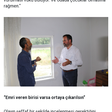
vurulması vuku buluyor. Ve odada çocuklar olmasına
rağmen."
“Emri veren birisi varsa ortaya çıkarılsın”
Olayın şeffaf bir şekilde incelenmesi gerektiğini