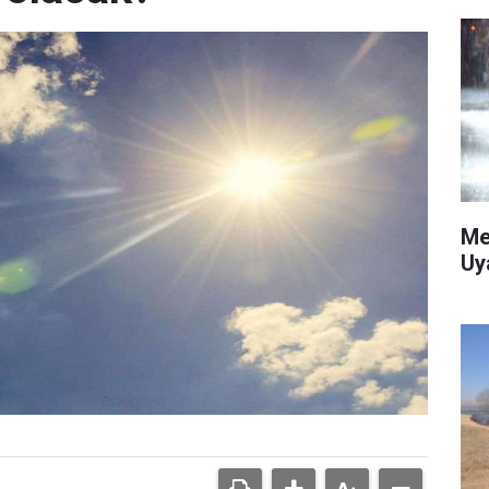
Me
Uy