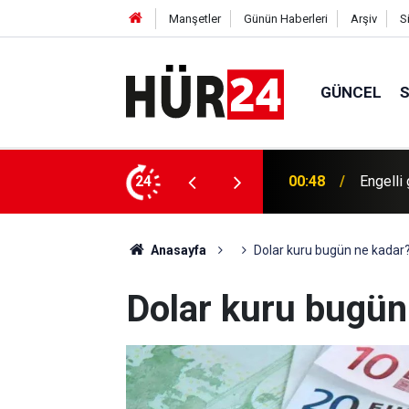
Manşetler
Günün Haberleri
Arşiv
S
GÜNCEL
ekleşiyor
24
00:40
Bugün h
Anasayfa
Dolar kuru bugün ne kadar
Dolar kuru bugün