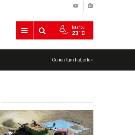
İstanbul
23 °C
00:39
Yozgat'ta yeşil mercimek hasadı başladı
Günün tüm
haberleri