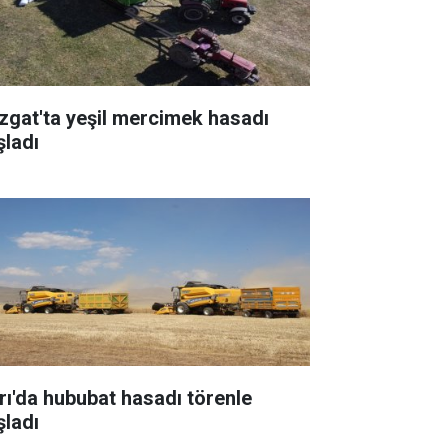
zgat'ta yeşil mercimek hasadı
şladı
rı'da hububat hasadı törenle
şladı