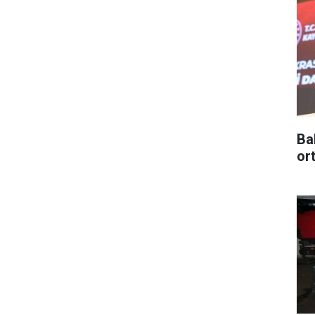
Ba
or