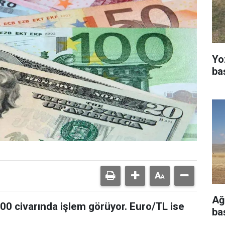
Yo
ba
Ağ
,00 civarında işlem görüyor. Euro/TL ise
ba