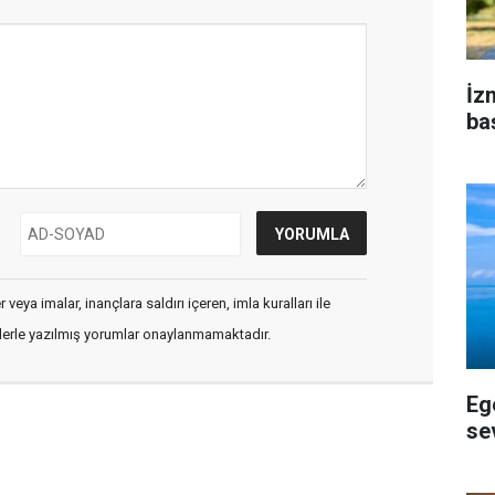
İz
ba
veya imalar, inançlara saldırı içeren, imla kuralları ile
flerle yazılmış yorumlar onaylanmamaktadır.
Eg
se