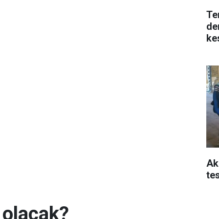
Te
de
kes
Ak
tes
 olacak?