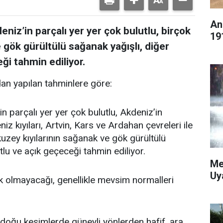
An
eniz’in parçalı yer yer çok bulutlu, birçok
19
 gök gürültülü sağanak yağışlı, diğer
ği tahmin ediliyor.
an yapılan tahminlere göre:
in parçalı yer yer çok bulutlu, Akdeniz’in
z kıyıları, Artvin, Kars ve Ardahan çevreleri ile
n kuzey kıyılarının sağanak ve gök gürültülü
tlu ve açık geçeceği tahmin ediliyor.
Me
Uy
k olmayacağı, genellikle mevsim normalleri
doğu kesimlerde güneyli yönlerden hafif, ara