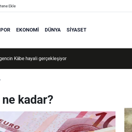
itene Ekle
SPOR
EKONOMI
DÜNYA
SIYASET
ava nasıl olacak?
?
 ne kadar?