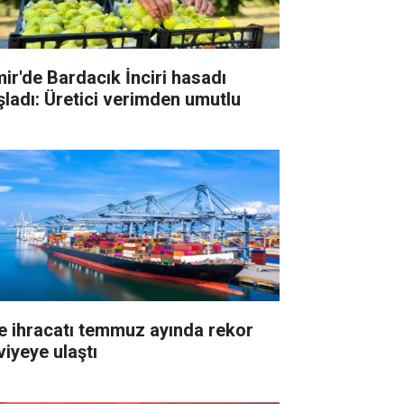
mir'de Bardacık İnciri hasadı
şladı: Üretici verimden umutlu
e ihracatı temmuz ayında rekor
viyeye ulaştı