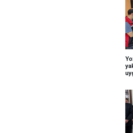
Yo
ya
uy