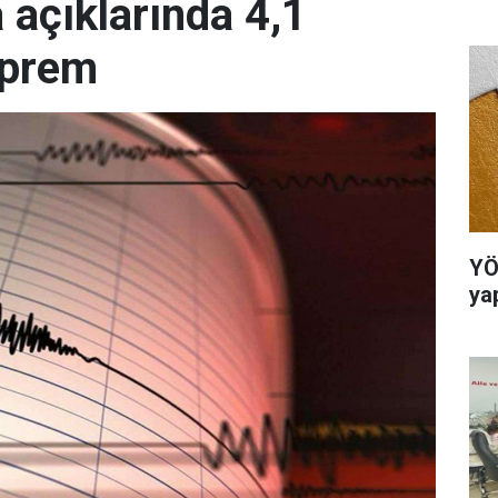
 açıklarında 4,1
eprem
YÖ
ya