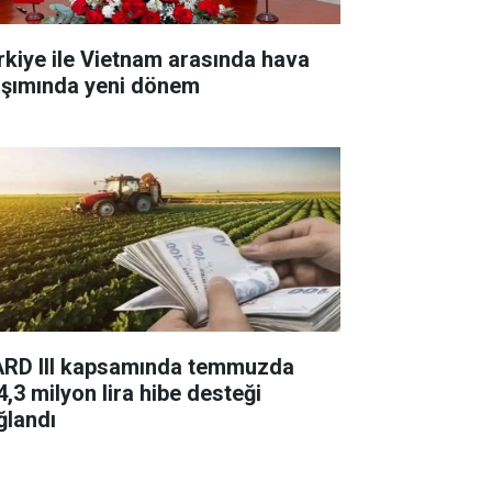
rkiye ile Vietnam arasında hava
aşımında yeni dönem
ARD III kapsamında temmuzda
4,3 milyon lira hibe desteği
ğlandı