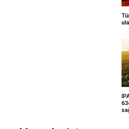
Tü
ul
IP
63
sa