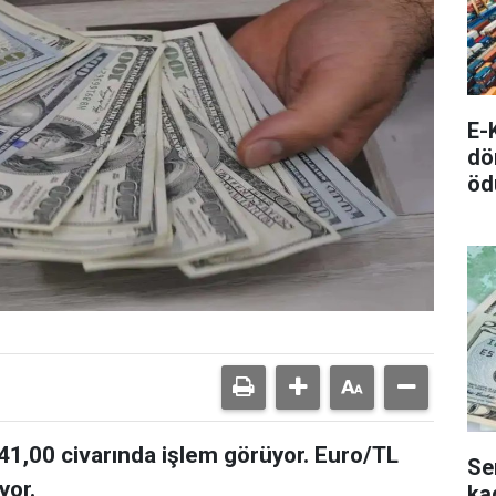
E-
dö
öd
41,00 civarında işlem görüyor. Euro/TL
Se
yor.
ka