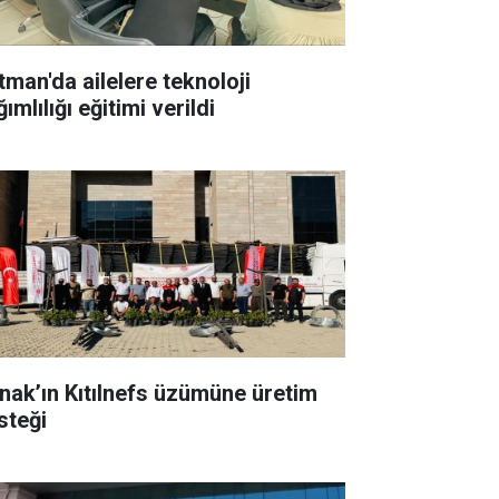
tman'da ailelere teknoloji
ımlılığı eğitimi verildi
rnak’ın Kıtılnefs üzümüne üretim
steği