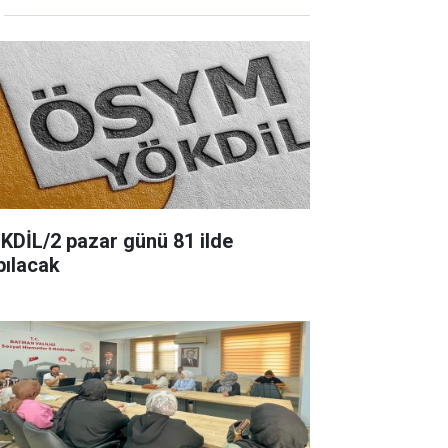
KDİL/2 pazar günü 81 ilde
pılacak