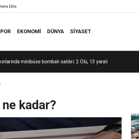
itene Ekle
SPOR
EKONOMI
DÜNYA
SIYASET
an'da Batı Nil Virüsü alarmı: Vaka sayıları artıyor
?
 ne kadar?