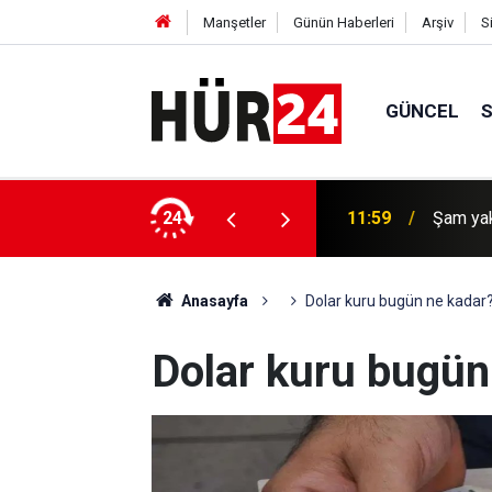
Manşetler
Günün Haberleri
Arşiv
S
GÜNCEL
ı saldırı: 2 Ölü, 13 yaralı
24
11:58
Yunanist
Anasayfa
Dolar kuru bugün ne kadar
Dolar kuru bugün