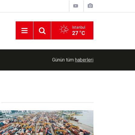
İstanbul
27 °C
11:56
Batman'da ailelere teknoloji bağımlılığı eğitimi v
Günün tüm
haberleri