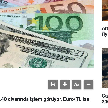
Al
fi
Ga
40 civarında işlem görüyor. Euro/TL ise
300