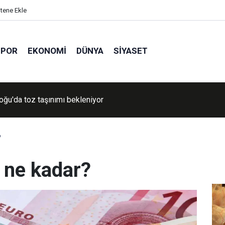
itene Ekle
SPOR
EKONOMI
DÜNYA
SIYASET
 çocuk güvenliği davasında rekor ceza: 567 milyon dolar daha
ek
?
 ne kadar?