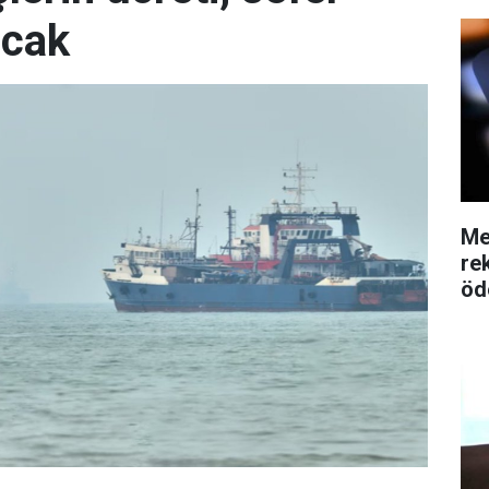
acak
Me
re
öd