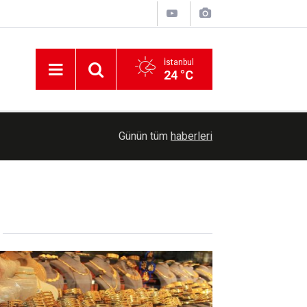
İstanbul
24 °C
07:18
HAMAS'ın kabul ettiği Gazze planı siyonist rejim
Günün tüm
haberleri