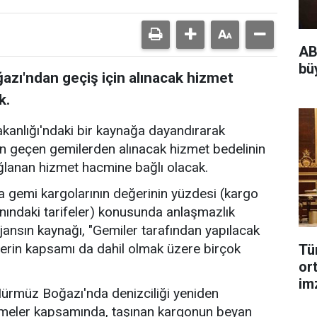
AB
bü
zı'ndan geçiş için alınacak hizmet
k.
akanlığı'ndaki bir kaynağa dayandırarak
n geçen gemilerden alınacak hizmet bedelinin
ğlanan hizmet hacmine bağlı olacak.
 gemi kargolarının değerinin yüzdesi (kargo
nındaki tarifeler) konusunda anlaşmazlık
jansın kaynağı, "Gemiler tarafından yapılacak
erin kapsamı da dahil olmak üzere birçok
Tü
or
im
 Hürmüz Boğazı'nda denizciliği yeniden
şmeler kapsamında, taşınan kargonun beyan