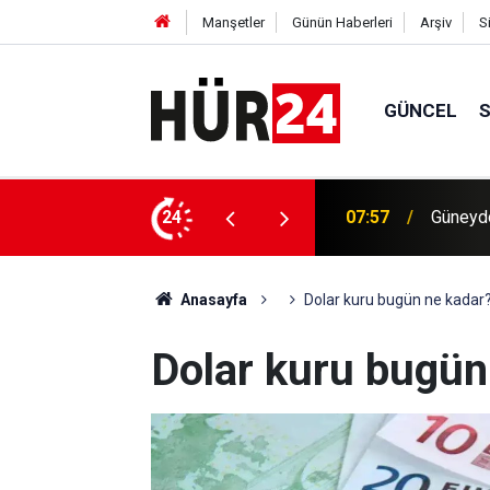
Manşetler
Günün Haberleri
Arşiv
S
GÜNCEL
Meta'ya
eniyor
24
07:37
ödeyec
Anasayfa
Dolar kuru bugün ne kadar
Dolar kuru bugün