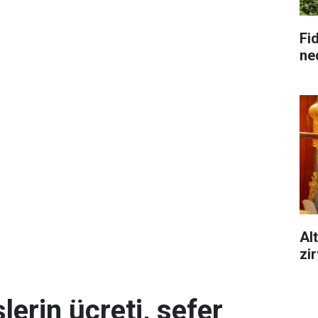
Fid
ne
Alt
zi
erin ücreti, sefer