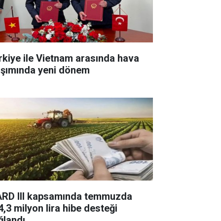
rkiye ile Vietnam arasında hava
aşımında yeni dönem
ARD III kapsamında temmuzda
4,3 milyon lira hibe desteği
ğlandı