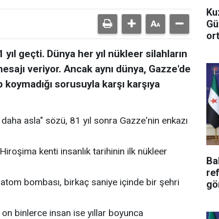
Ku
Gü
or
yıl geçti. Dünya her yıl nükleer silahların
 mesajı veriyor. Ancak aynı dünya, Gazze'de
up koymadığı sorusuyla karşı karşıya
r daha asla" sözü, 81 yıl sonra Gazze'nin enkazı
oşima kenti insanlık tarihinin ilk nükleer
Ba
ref
ı atom bombası, birkaç saniye içinde bir şehri
gö
, on binlerce insan ise yıllar boyunca