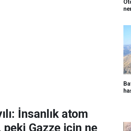
Oto
ne
Ba
ha
ılı: İnsanlık atom
 peki Gazze için ne