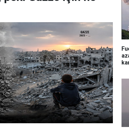
Fu
aza
ka