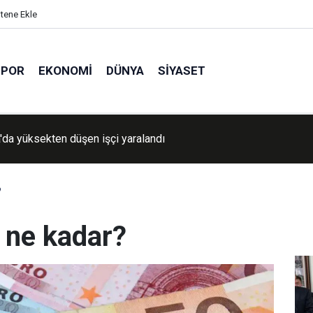
itene Ekle
SPOR
EKONOMI
DÜNYA
SIYASET
'da yüksekten düşen işçi yaralandı
?
 ne kadar?