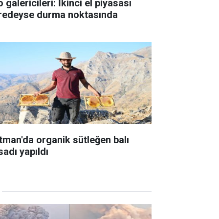
 galericileri: İkinci el piyasası
redeyse durma noktasında
tman'da organik sütleğen balı
sadı yapıldı