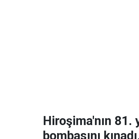
Hiroşima'nın 81. y
bombasını kınadı,