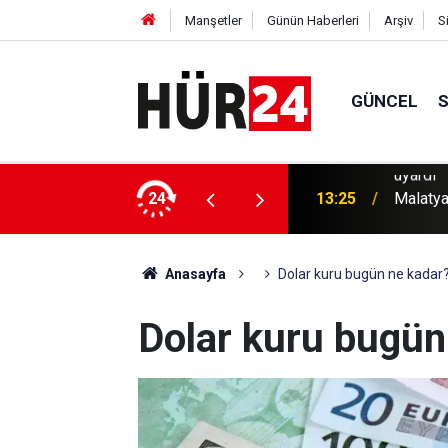
Manşetler
Günün Haberleri
Arşiv
S
GÜNCEL
zalıyor, yetkililer lahar tehlikesine karşı
24
13:25
Malatya
Anasayfa
Dolar kuru bugün ne kadar
Dolar kuru bugün