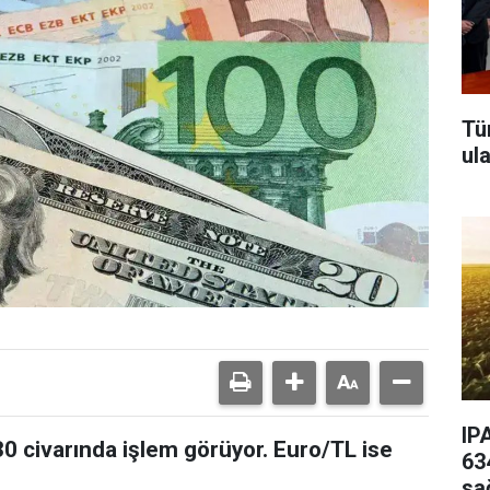
Tü
ul
IP
0 civarında işlem görüyor. Euro/TL ise
63
sa