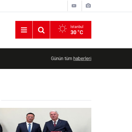
İstanbul
30 °C
13:20
MSB: İşgal rejimi ateşkes çabalarını sabote etm
Günün tüm
haberleri