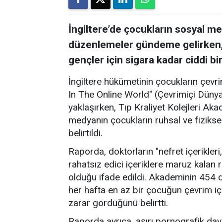
İngiltere’de çocukların sosyal m
düzenlemeler gündeme gelirken,
gençler için sigara kadar ciddi bi
İngiltere hükümetinin çocukların çevri
In The Online World" (Çevrimiçi Düny
yaklaşırken, Tıp Kraliyet Kolejleri A
medyanın çocukların ruhsal ve fiziksel
belirtildi.
Raporda, doktorların "nefret içerikleri
rahatsız edici içeriklere maruz kalan r
olduğu ifade edildi. Akademinin 454 do
her hafta en az bir çocuğun çevrim içi
zarar gördüğünü belirtti.
Raporda ayrıca, aşırı pornografik davra