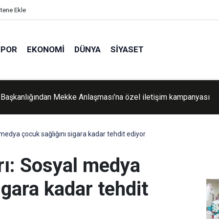
itene Ekle
SPOR
EKONOMI
DÜNYA
SIYASET
üslüman Alimler Birliği: Mekke Ortak Savunma Anlaşması'na diğ
n ülkeler de katılmalı
medya çocuk sağlığını sigara kadar tehdit ediyor
rı: Sosyal medya
igara kadar tehdit