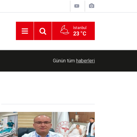
İstanbul
23 °C
er
Uluslararası Filistin Konvoyu Mardin’de: "Filist
01:01
Günün tüm
haberleri
yardımlardan çok daha ağırdır"