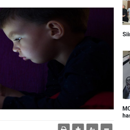
Sii
MO
ha