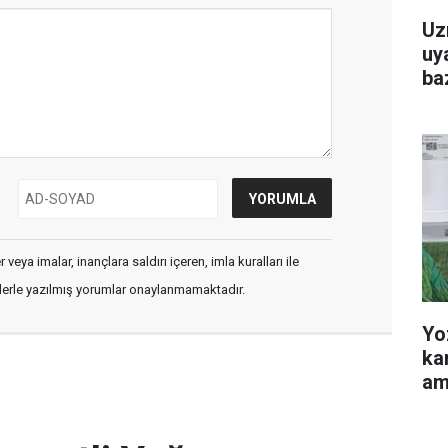
Uz
uya
baz
veya imalar, inançlara saldırı içeren, imla kuralları ile
flerle yazılmış yorumlar onaylanmamaktadır.
Yo
ka
am