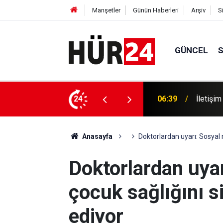
Manşetler
Günün Haberleri
Arşiv
S
GÜNCEL
Dünya M
Anlaşması’na özel iletişim kampanyası
24
06:19
Müslüma
Anasayfa
Doktorlardan uyarı: Sosyal 
Doktorlardan uya
çocuk sağlığını s
ediyor