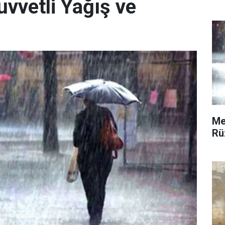
vvetli Yağış ve
Me
Rü