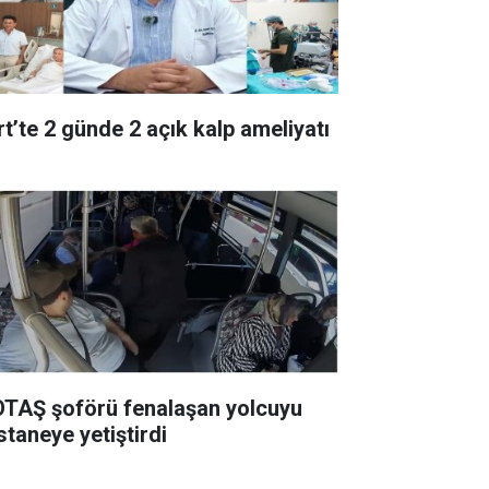
rt’te 2 günde 2 açık kalp ameliyatı
TAŞ şoförü fenalaşan yolcuyu
staneye yetiştirdi