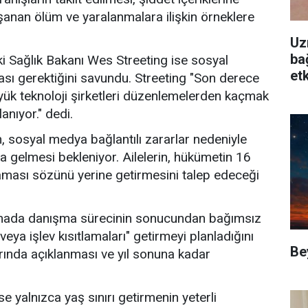
şanan ölüm ve yaralanmalara ilişkin örneklere
Uz
ba
i Sağlık Bakanı Wes Streeting ise sosyal
etk
ması gerektiğini savundu. Streeting "Son derece
büyük teknoloji şirketleri düzenlemelerden kaçmak
lanıyor." dedi.
n, sosyal medya bağlantılı zararlar nedeniyle
ya gelmesi bekleniyor. Ailelerin, hükümetin 16
laması sözünü yerine getirmesini talep edeceği
amada danışma sürecinin sonucundan bağımsız
 veya işlev kısıtlamaları" getirmeyi planladığını
Be
ında açıklanması ve yıl sonuna kadar
e yalnızca yaş sınırı getirmenin yeterli