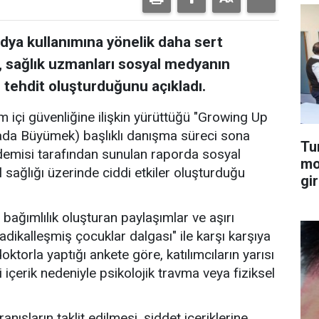
edya kullanımına yönelik daha sert
 sağlık uzmanları sosyal medyanın
r tehdit oluşturduğunu açıkladı.
m içi güvenliğine ilişkin yürüttüğü "Growing Up
ada Büyümek) başlıklı danışma süreci sona
Tu
kademisi tarafından sunulan raporda sosyal
mo
 sağlığı üzerinde ciddi etkiler oluşturduğu
gir
, bağımlılık oluşturan paylaşımlar ve aşırı
adikalleşmiş çocuklar dalgası" ile karşı karşıya
ktorla yaptığı ankete göre, katılımcıların yarısı
 içerik nedeniyle psikolojik travma veya fiziksel
nışların taklit edilmesi, şiddet içeriklerine