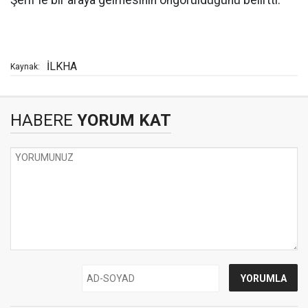
Şerif'le bir araya gelmesinin öngörüldüğünü belirtti.
İLKHA
Kaynak:
HABERE
YORUM KAT