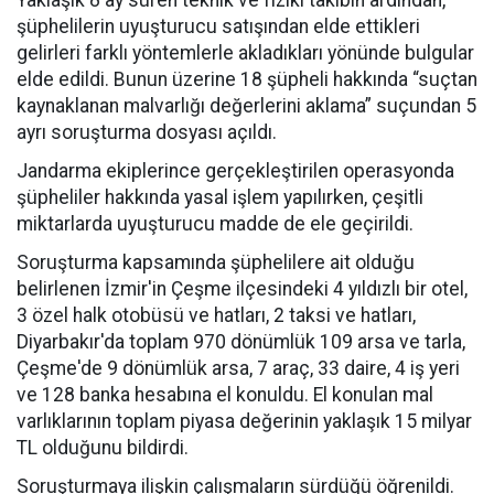
Yaklaşık 8 ay süren teknik ve fiziki takibin ardından,
şüphelilerin uyuşturucu satışından elde ettikleri
gelirleri farklı yöntemlerle akladıkları yönünde bulgular
elde edildi. Bunun üzerine 18 şüpheli hakkında “suçtan
kaynaklanan malvarlığı değerlerini aklama” suçundan 5
ayrı soruşturma dosyası açıldı.
Jandarma ekiplerince gerçekleştirilen operasyonda
şüpheliler hakkında yasal işlem yapılırken, çeşitli
miktarlarda uyuşturucu madde de ele geçirildi.
Soruşturma kapsamında şüphelilere ait olduğu
belirlenen İzmir'in Çeşme ilçesindeki 4 yıldızlı bir otel,
3 özel halk otobüsü ve hatları, 2 taksi ve hatları,
Diyarbakır'da toplam 970 dönümlük 109 arsa ve tarla,
Çeşme'de 9 dönümlük arsa, 7 araç, 33 daire, 4 iş yeri
ve 128 banka hesabına el konuldu. E
l konulan mal
varlıklarının toplam piyasa değerinin yaklaşık 15 milyar
TL olduğunu bildirdi.
Soruşturmaya ilişkin çalışmaların sürdüğü öğrenildi.