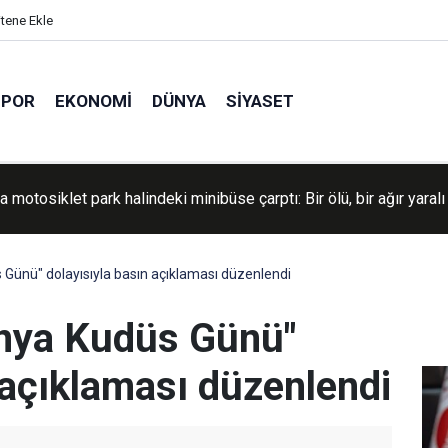
itene Ekle
SPOR
EKONOMI
DÜNYA
SIYASET
 motosiklet park halindeki minibüse çarptı: Bir ölü, bir ağır yaralı
Kiev'deki askeri tesislere saldırı düzenlendi
 Günü" dolayısıyla basın açıklaması düzenlendi
ünya Kudüs Günü"
 açıklaması düzenlendi