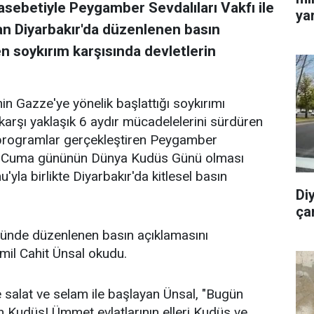
ebetiyle Peygamber Sevdalıları Vakfı ile
yar
n Diyarbakır'da düzenlenen basın
 soykırım karşısında devletlerin
in Gazze'ye yönelik başlattığı soykırımı
karşı yaklaşık 6 aydır mücadelelerini sürdüren
 programlar gerçekleştiren Peygamber
son Cuma gününün Dünya Kudüs Günü olması
la birlikte Diyarbakır'da kitlesel basın
Di
ça
nünde düzenlenen basın açıklamasını
mil Cahit Ünsal okudu.
alat ve selam ile başlayan Ünsal, "Bugün
udüs! Ümmet evlatlarının elleri Kudüs ve