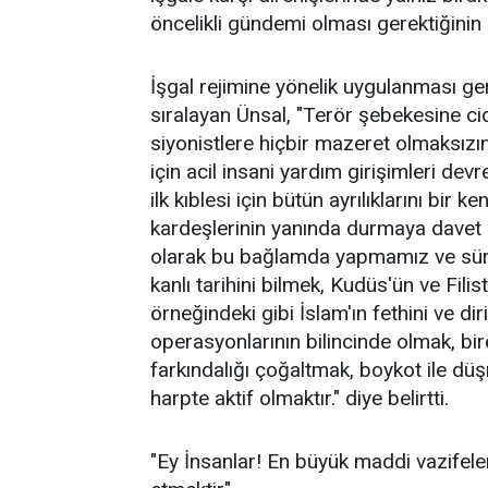
öncelikli gündemi olması gerektiğinin al
İşgal rejimine yönelik uygulanması ge
sıralayan Ünsal, "Terör şebekesine ci
siyonistlere hiçbir mazeret olmaksızı
için acil insani yardım girişimleri devr
ilk kıblesi için bütün ayrılıklarını bir 
kardeşlerinin yanında durmaya davet ed
olarak bu bağlamda yapmamız ve sürek
kanlı tarihini bilmek, Kudüs'ün ve Filis
örneğindeki gibi İslam'ın fethini ve d
operasyonlarının bilincinde olmak, bire
farkındalığı çoğaltmak, boykot ile dü
harpte aktif olmaktır." diye belirtti.
"Ey İnsanlar! En büyük maddi vazifele