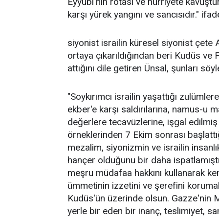
Eyyûbi'nin rotası ve hürriyete kavuşt
karşı yürek yangını ve sancısıdır." ifade
siyonist israilin küresel siyonist çet
ortaya çıkarıldığından beri Kudüs ve F
attığını dile getiren Ünsal, şunları söyl
"Soykırımcı israilin yaşattığı zulümler
ekber'e karşı saldırılarına, namus-u 
değerlere tecavüzlerine, işgal edilmiş 
örneklerinden 7 Ekim sonrası başlattığ
mezalim, siyonizmin ve israilin insanlık 
hançer olduğunu bir daha ispatlamıştır.
meşru müdafaa hakkını kullanarak kend
ümmetinin izzetini ve şerefini korumak
Kudüs'ün üzerinde olsun. Gazze'nin M
yerle bir eden bir inanç, teslimiyet, 