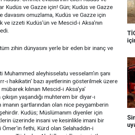
lar Kudüs ve Gazze için! Gün; Kudüs ve Gazze
ze davasını omuzlama, Kudüs ve Gazze için
 ve izzeti Kudüs'ün ve Mescid-i Aksa'nın
edi.
Tİ
içi
üm zihin dünyasını yerle bir eden bir inanç ve
ti Muhammed aleyhisselatu vesselam'ın şanı
sırr-ı hakikatin' bazı ayetlerinin gösterilmek üzere
 mübarek kılınan Mescid-i Aksa'ya'
 çıkışın yaşandığı muhterem bir diyar-ı
n imanın şartlarından olan nice peygamberin
ı şehirdir. Kudüs; Müslümanım diyenler için
Si
erin üzerinde insani ve kesinlikle imani bir
uy
i Ömer'in fethi, Kürd olan Selahaddin-i