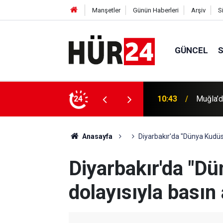
Manşetler
Günün Haberleri
Arşiv
S
GÜNCEL
10:43
Muğla’da
24
10:36
Rusya: 
Anasayfa
Diyarbakır'da "Dünya Kudüs
Diyarbakır'da "D
dolayısıyla basın