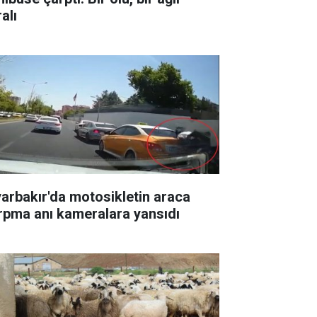
alı
yarbakır'da motosikletin araca
rpma anı kameralara yansıdı