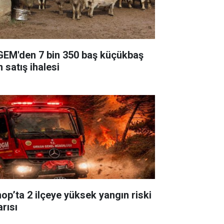
GEM'den 7 bin 350 baş küçükbaş
n satış ihalesi
nop’ta 2 ilçeye yüksek yangın riski
arısı