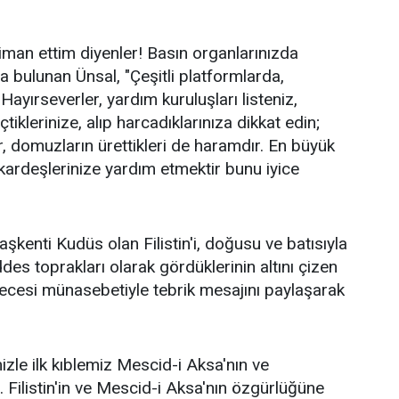
 iman ettim diyenler! Basın organlarınızda
da bulunan Ünsal, "Çeşitli platformlarda,
Hayırseverler, yardım kuruluşları listeniz,
tiklerinize, alıp harcadıklarınıza dikkat edin;
 domuzların ürettikleri de haramdır. En büyük
kardeşlerinize yardım etmektir bunu iyice
şkenti Kudüs olan Filistin'i, doğusu ve batısıyla
es toprakları olarak gördüklerinin altını çizen
Gecesi münasebetiyle tebrik mesajını paylaşarak
izle ilk kıblemiz Mescid-i Aksa'nın ve
Filistin'in ve Mescid-i Aksa'nın özgürlüğüne