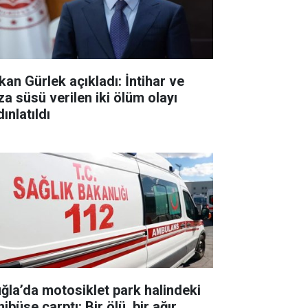
kan Gürlek açıkladı: İntihar ve
za süsü verilen iki ölüm olayı
ınlatıldı
ğla’da motosiklet park halindeki
ibüse çarptı: Bir ölü, bir ağır