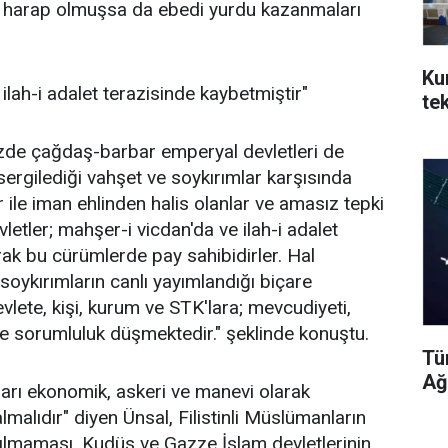
rı harap olmuşsa da ebedi yurdu kazanmaları
Ku
ilah-i adalet terazisinde kaybetmiştir"
te
özde çağdaş-barbar emperyal devletleri de
 sergilediği vahşet ve soykırımlar karşısında
ar ile iman ehlinden halis olanlar ve amasız tepki
etler; mahşer-i vicdan'da ve ilah-i adalet
rak bu cürümlerde pay sahibidirler. Hal
, soykırımların canlı yayımlandığı biçare
lete, kişi, kurum ve STK'lara; mevcudiyeti,
ve sorumluluk düşmektedir." şeklinde konuştu.
Tü
Ağ
arı ekonomik, askeri ve manevi olarak
alıdır" diyen Ünsal, Filistinli Müslümanların
akılmaması, Kudüs ve Gazze İslam devletlerinin