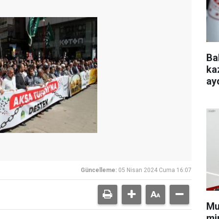
Ba
ka
ayd
Güncelleme:
05 Nisan 2024 Cuma 16:07
Mu
min