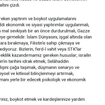
tını çizdi.
reken yaptırım ve boykot uygulamalarını
ddi ekonomik ve siyasi yaptırımlar uygulanmalı,
n mal sevkiyatı bir an önce durdurulmalı, Gazze
eye girmelidir. İslam Dünyasını, işgal altında olan
kenara bırakmaya, Filistin'e sahip çıkmaya ve
iyoruz. Bizlerin, ferd-î vahit veya STK'lar
lilik kazandırmamız gereken hususlar; israilin
tin'in tarihini idrak etmek, Selâhaddin
irilişini çağa taşımak, düşmanın senaryo ve
ysel ve kitlesel bilinçlenmeyi artırmak,
şmanı yerle bir edecek psikolojik ve ekonomik
riniz, boykot etmek ve kardeşlerinize yardım