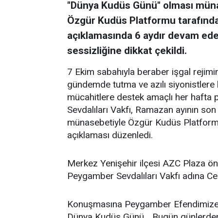
"Dünya Kudüs Günü" olması münas
Özgür Kudüs Platformu tarafında
açıklamasında 6 aydır devam eden
sessizliğine dikkat çekildi.
7 Ekim sabahıyla beraber işgal rejimin
gündemde tutma ve azılı siyonistlere 
mücahitlere destek amaçlı her hafta
Sevdalıları Vakfı, Ramazan ayının 
münasebetiyle Özgür Kudüs Platformu'y
açıklaması düzenledi.
Merkez Yenişehir ilçesi AZC Plaza ö
Peygamber Sevdalıları Vakfı adına Ce
Konuşmasına Peygamber Efendimize s
Dünya Kudüs Günü… Bugün günlerden K