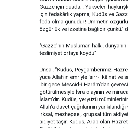
Gazze için duada… Yükselen haykırış
için fedakârlık yapma, Kudüs ve Gaz
feda olma günüdür! Ümmetin özgürlük
özgürlük ve izzetine bağlıdır çünkü." d
"Gazze'nin Müslüman halkı, dünyanın t
teslimiyet ortaya koydu"
Ünsal, "Kudüs, Peygamberimiz Hazre
yüce Allah'ın emriyle 'sırr-ı kâinat ve 
'bir gece Mescid-i Harâm'dan çevresi
götürülmesiyle İsra olayının ve miraca
İslam'dır. Kudüs, yeryüzü müminlerini
Allah'a davet çağrılarının yankılandığ
ırksal, mezhepsel, grupsal tüm aidiyetl
aidiyet taşır. Kudüs, Arap olan Hazret