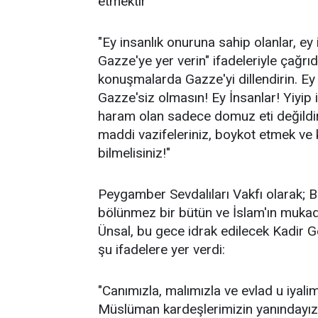
etmektir"
"Ey insanlık onuruna sahip olanlar, ey
Gazze'ye yer verin" ifadeleriyle çağrı
konuşmalarda Gazze'yi dillendirin. Ey 
Gazze'siz olmasın! Ey İnsanlar! Yiyip iç
haram olan sadece domuz eti değildir,
maddi vazifeleriniz, boykot etmek ve 
bilmelisiniz!"
Peygamber Sevdalıları Vakfı olarak; Ba
bölünmez bir bütün ve İslam'ın mukadd
Ünsal, bu gece idrak edilecek Kadir 
şu ifadelere yer verdi:
"Canımızla, malımızla ve evlad u iyalim
Müslüman kardeşlerimizin yanındayız. 