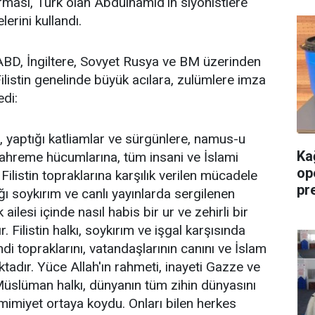
urması, Türk olan Abdülhamid'in siyonistlere
lerini kullandı.
e ABD, İngiltere, Sovyet Rusya ve BM üzerinden
ilistin genelinde büyük acılara, zulümlere imza
edi:
e, yaptığı katliamlar ve sürgünlere, namus-u
Ka
mahreme hücumlarına, tüm insani ve İslami
op
Filistin topraklarına karşılık verilen mücadele
pre
ı soykırım ve canlı yayınlarda sergilenen
ailesi içinde nasıl habis bir ur ve zehirli bir
 Filistin halkı, soykırım ve işgal karşısında
i topraklarını, vatandaşlarının canını ve İslam
tadır. Yüce Allah'ın rahmeti, inayeti Gazze ve
üslüman halkı, dünyanın tüm zihin dünyasını
samimiyet ortaya koydu. Onları bilen herkes