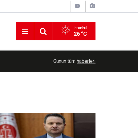
İstanbul
26 °C
10:30
Diyarbakır'da motosikletin araca çarpma anı kam
Günün tüm
haberleri