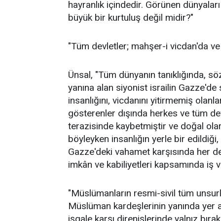
hayranlık içindedir. Görünen dünyala
büyük bir kurtuluş değil midir?"
"Tüm devletler; mahşer-i vicdan'da ve 
Ünsal, "Tüm dünyanın tanıklığında, s
yanına alan siyonist israilin Gazze'de
insanlığını, vicdanını yitirmemiş olanl
gösterenler dışında herkes ve tüm devl
terazisinde kaybetmiştir ve doğal ola
böyleyken insanlığın yerle bir edildiği
Gazze'deki vahamet karşısında her dev
imkân ve kabiliyetleri kapsamında iş 
"Müslümanların resmi-sivil tüm unsurl
Müslüman kardeşlerinin yanında yer alm
işgale karşı direnişlerinde yalnız bır