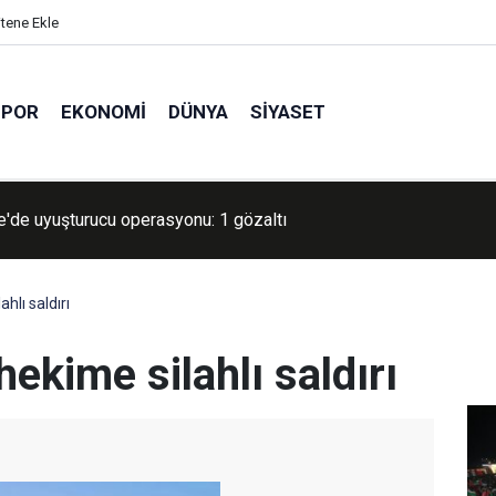
itene Ekle
SPOR
EKONOMI
DÜNYA
SIYASET
ep’te 17 yıl 6 ay kesinleşmiş hapis cezası bulunan şahıs yakalan
hlı saldırı
ekime silahlı saldırı