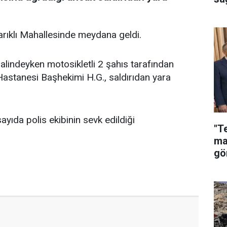
Çarıklı Mahallesinde meydana geldi.
 halindeyken motosikletli 2 şahıs tarafından
 Hastanesi Başhekimi H.G., saldırıdan yara
sayıda polis ekibinin sevk edildiği
"T
ma
gö