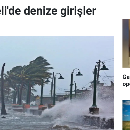
i'de denize girişler
Ga
op