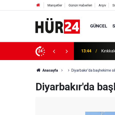
Manşetler
Günün Haberleri
Arşiv
S
GÜNCEL
nu: 1 gözaltı
24
13:37
Gaziant
Anasayfa
Diyarbakır'da başhekime sila
Diyarbakır'da başh