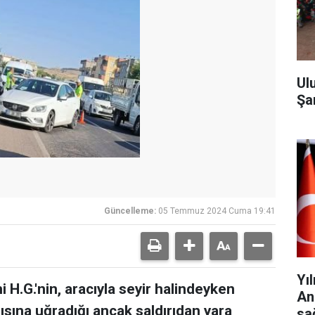
Ul
Şa
Güncelleme:
05 Temmuz 2024 Cuma 19:41
Yı
H.G.'nin, aracıyla seyir halindeyken
An
ırısına uğradığı ancak saldırıdan yara
sa