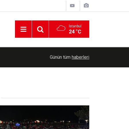
İstanbul
24 °C
dı
13:31
TBMM Genel Kurulunda şehit aileleri ve gazilere
Günün tüm
haberleri