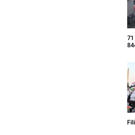
71
84
Fi