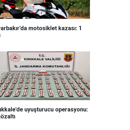
yarbakır'da motosiklet kazası: 1
ü
rıkkale'de uyuşturucu operasyonu:
gözaltı