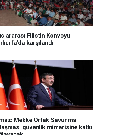
uslararası Filistin Konvoyu
nlıurfa’da karşılandı
lmaz: Mekke Ortak Savunma
laşması güvenlik mimarisine katkı
ğlayacak