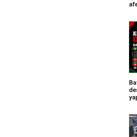
afe
Ba
de
ya