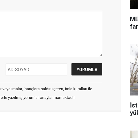
ME
far
veya imalar, inançlara saldırı içeren, imla kuralları ile
flerle yazılmış yorumlar onaylanmamaktadır.
İs
yü