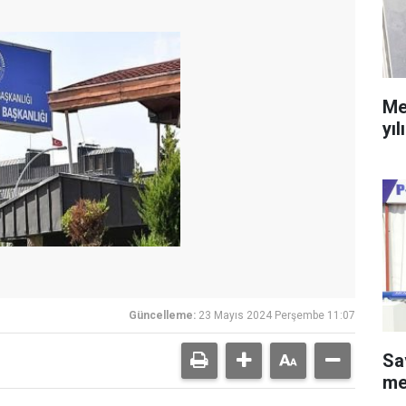
Me
yıl
Güncelleme:
23 Mayıs 2024 Perşembe 11:07
Sa
me