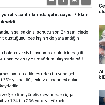
Ceu
ölü
 yönelik saldırılarında şehit sayısı 7 Ekim
ükseldi.
mada, işgal saldırısı sonucu son 24 saat içinde
ehit düştüğünü, beş kişinin de yaralandığını
ambulans ve sivil savunma ekiplerinin çeşitli
a bulunan çok sayıda mağdura ulaşmada hâlâ
Al
masının ilan edilmesinden bu yana şehit
öl
4.125'e yükseldiği, enkaz altından çıkarılan
 kaydedildi.
ze Şeridi'ne yönelik devam eden işgal
hit ve 174 bin 236 yaralıya yükseldi.