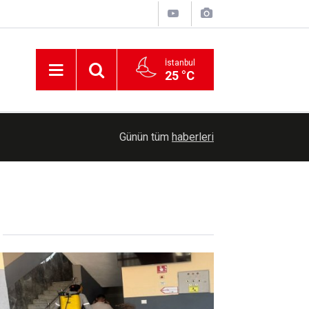
İstanbul
25 °C
21:20
FETÖ hükümlüsü ihraç edilen kıdemli albay yaka
Günün tüm
haberleri