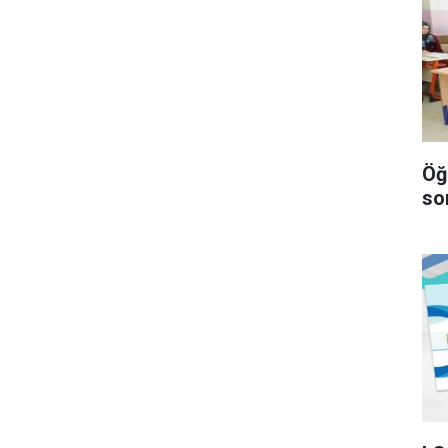
Öğ
so