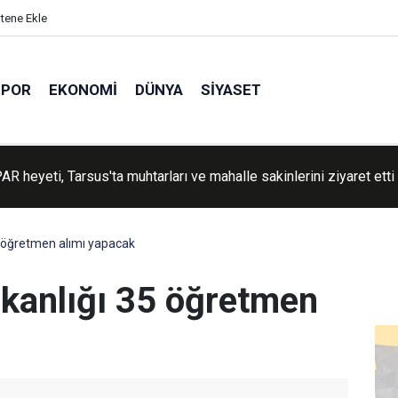
itene Ekle
SPOR
EKONOMI
DÜNYA
SIYASET
R heyeti, Tarsus'ta muhtarları ve mahalle sakinlerini ziyaret etti
dirisi yayımlandı
5 öğretmen alımı yapacak
şkanlığı 35 öğretmen