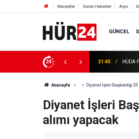
Manşetler
Günün Haberleri
Arşiv
S
GÜNCEL
21:45
HÜDA PA
24
21:43
MGK bil
Anasayfa
Diyanet İşleri Başkanlığı 3
Diyanet İşleri Ba
alımı yapacak