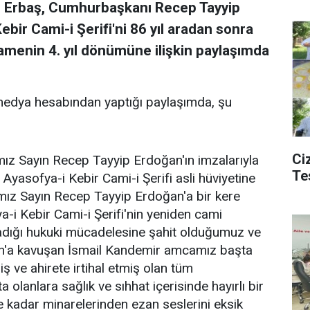
Ali Erbaş, Cumhurbaşkanı Recep Tayyip
ebir Cami-i Şerifi'ni 86 yıl aradan sonra
namenin 4. yıl dönümüne ilişkin paylaşımda
 medya hesabından yaptığı paylaşımda, şu
Ciz
ız Sayın Recep Tayyip Erdoğan'ın imzalarıyla
Te
e Ayasofya-i Kebir Cami-i Şerifi asli hüviyetine
mız Sayın Recep Tayyip Erdoğan'a bir kere
a-i Kebir Cami-i Şerifi'nin yeniden cami
adığı hukuki mücadelesine şahit olduğumuz ve
n'a kavuşan İsmail Kandemir amcamız başta
 ve ahirete irtihal etmiş olan tüm
 olanlara sağlık ve sıhhat içerisinde hayırlı bir
 kadar minarelerinden ezan seslerini eksik