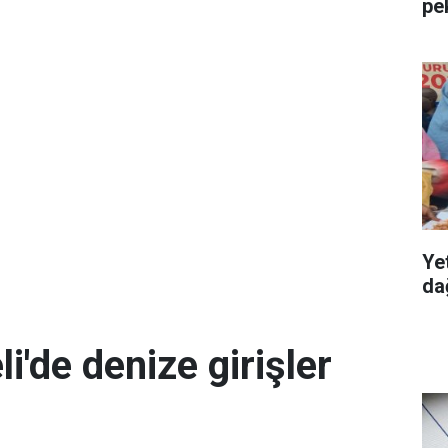
pe
Ye
dağ
i'de denize girişler