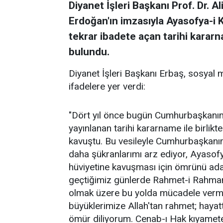
Diyanet İşleri Başkanı Prof. Dr. 
Erdoğan'ın imzasıyla Ayasofya-i K
tekrar ibadete açan tarihi karar
bulundu.
Diyanet İşleri Başkanı Erbaş, sosyal
ifadelere yer verdi:
"Dört yıl önce bugün Cumhurbaşkanım
yayınlanan tarihi kararname ile birlikt
kavuştu. Bu vesileyle Cumhurbaşkanı
daha şükranlarımı arz ediyor, Ayasofy
hüviyetine kavuşması için ömrünü ad
geçtiğimiz günlerde Rahmet-i Rahma
olmak üzere bu yolda mücadele vermiş
büyüklerimize Allah'tan rahmet; hayatta
ömür diliyorum. Cenab-ı Hak kıyamete