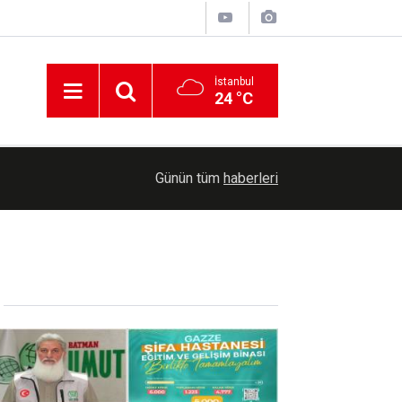
İstanbul
24 °C
Kudüs'te siyonist işgal derinleşiyor: 627 yeni ya
15:50
Günün tüm
haberleri
ihale açıldı