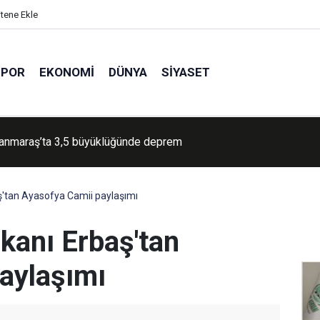
itene Ekle
SPOR
EKONOMI
DÜNYA
SIYASET
 Konvoyu büyüyor: 500 aktivist değil, bütün Türkiye ile gidiyoruz
aş'tan Ayasofya Camii paylaşımı
şkanı Erbaş'tan
aylaşımı