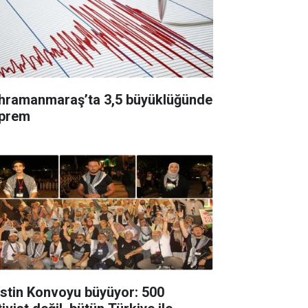
hramanmaraş’ta 3,5 büyüklüğünde
prem
listin Konvoyu büyüyor: 500