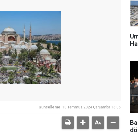
Um
Ha
Güncelleme:
10 Temmuz 2024 Çarşamba 15:06
Ba
dö