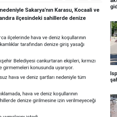
akt
gi
nedeniyle Sakarya'nın Karasu, Kocaali ve
Kandıra ilçesindeki sahillerde denize
ca ilçelerinde hava ve deniz koşullarının
mlıklar tarafından denize giriş yasağı
ehir Belediyesi cankurtaran ekipleri, kırmızı
ze girmemeleri konusunda uyarıyor.
Is
suz hava ve deniz şartları nedeniyle tüm
şa
klamada, hava ve deniz koşullarının
hillerde denize girilmesine izin verilmeyeceği
a uymalarını istedi.