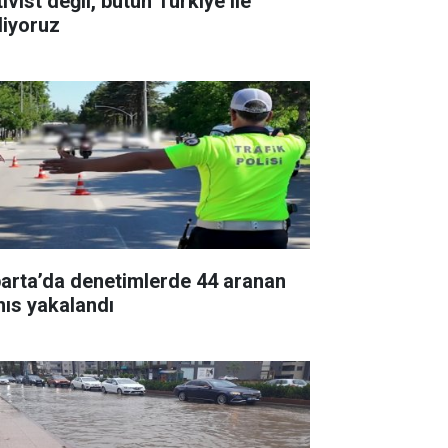
ivist değil, bütün Türkiye ile
diyoruz
parta’da denetimlerde 44 aranan
hıs yakalandı