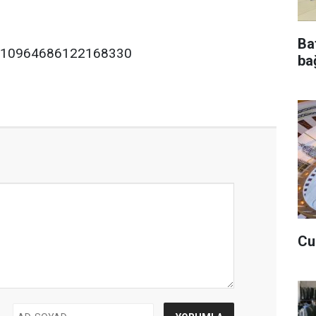
Ba
/1810964686122168330
bağ
Cu