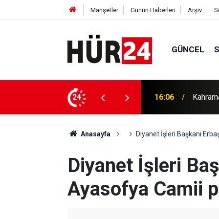
Manşetler
Günün Haberleri
Arşiv
S
GÜNCEL
ğünde deprem
24
15:58
Filistin
Anasayfa
Diyanet İşleri Başkanı Erb
Diyanet İşleri Ba
Ayasofya Camii p