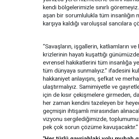
kendi bölgelerimizle sınırlı göremeyiz.
aşan bir sorumlulukla tüm insanlığın m
karşıya kaldığı varoluşsal sancılara
“Savaşların, işgallerin, katliamların ve
krizlerinin hayatı kuşattığı günümüzde,
evrensel hakikatlerini tüm insanlığa ye
tüm dünyaya sunmalıyız.” ifadesini ku
hakkaniyet anlayışını, şefkat ve merh
ulaştırmalıyız. Samimiyetle ve gayret
için de kısır çekişmelere girmeden, d
her zaman kendini tazeleyen bir heyec
geçmişin ihtişamlı mirasından alınaca
vizyonu sergilediğimizde, toplumumuz
pek çok sorun çözüme kavuşacaktır.” 
"Her türlü gayriahlaki yolu mubah 