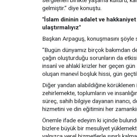
sergilenen birlikte yaşama kültürü, ka
gelmiştir.” diye konuştu.
"İslam dininin adalet ve hakkaniyet
ulaştırmalıyız"
Başkan Arpaguş, konuşmasını şöyle 
“Bugün dünyamız birçok bakımdan dev
çağın oluşturduğu sorunların da etki
insanî ve ahlakî krizler her geçen gün
oluşan manevî boşluk hissi, gün geçt
Diğer yandan alabildiğine körüklenen in
zehirlemekte, toplumların ve insanlığ
süreç, sahih bilgiye dayanan inancı, 
hizmetini ve din eğitimini her zamank
Önemle ifade edeyim ki içinde bulundu
bizlere büyük bir mesuliyet yüklemekt
yalnızca yerel hizmetlerle sınırlı kal