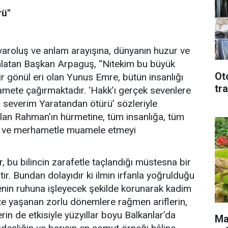
rü"
varoluş ve anlam arayışına, dünyanın huzur ve
i anlatan Başkan Arpaguş, “Nitekim bu büyük
Ot
r gönül eri olan Yunus Emre, bütün insanlığı
tr
amete çağırmaktadır. ‘Hakk’ı gerçek sevenlere
ı severim Yaratandan ötürü’ sözleriyle
an Rahman’ın hürmetine, tüm insanlığa, tüm
i ve merhametle muamele etmeyi
bu bilincin zarafetle taçlandığı müstesna bir
ir. Bundan dolayıdır ki ilmin irfanla yoğrulduğu
lgenin ruhuna işleyecek şekilde korunarak kadim
çte yaşanan zorlu dönemlere rağmen ariflerin,
lerin de etkisiyle yüzyıllar boyu Balkanlar’da
Mal