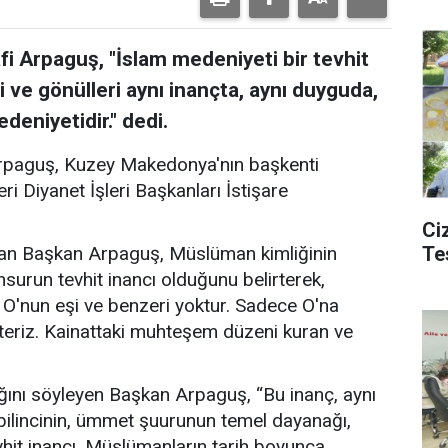
afi Arpaguş, "İslam medeniyeti bir tevhit
i ve gönülleri aynı inançta, aynı duyguda,
edeniyetidir." dedi.
i Arpaguş, Kuzey Makedonya'nın başkenti
i Diyanet İşleri Başkanları İstişare
Ciz
Te
şan Başkan Arpaguş, Müslüman kimliğinin
surun tevhit inancı olduğunu belirterek,
r. O'nun eşi ve benzeri yoktur. Sadece O'na
teriz. Kainattaki muhteşem düzeni kuran ve
ığını söyleyen Başkan Arpaguş, “Bu inanç, aynı
bilincinin, ümmet şuurunun temel dayanağı,
evhit inancı, Müslümanların tarih boyunca