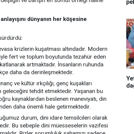
rdeşliğin ve barışın en somut örneği hâline
pe
 anlayışını dünyanın her köşesine
sürdürdü:
asa krizlerin kuşatması altındadır. Modern
siyle fert ve toplum boyutunda tezahür eden
 katlanarak artmaktadır. İnsanların ruhunda
ikçe daha da derinleşmektedir.
Ye
anç ve kültür ırkçılığı, genç kuşakları
dağ
ın geleceğini tehdit etmektedir. Yaşanan bu
doğru kaynaklardan beslenen maneviyatı, din
inden daha önemli hale getirmektedir.
ğumuz durum, dini idare temsilcileri olarak
edir. Bu sebeple dini müesseselerin vazifesi
mamalıdır. Bizler sorumluluk sahamızı sadece