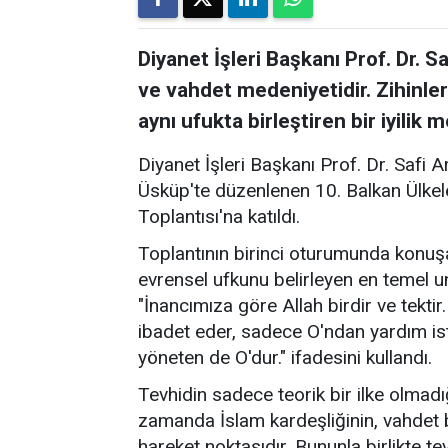
Diyanet İşleri Başkanı Prof. Dr. S
ve vahdet medeniyetidir. Zihinler
aynı ufukta birleştiren bir iyilik m
Diyanet İşleri Başkanı Prof. Dr. Saf
Üsküp'te düzenlenen 10. Balkan Ülkeler
Toplantısı'na katıldı.
Toplantının birinci oturumunda konu
evrensel ufkunu belirleyen en temel un
"İnancımıza göre Allah birdir ve tekti
ibadet eder, sadece O'ndan yardım is
yöneten de O'dur." ifadesini kullandı.
Tevhidin sadece teorik bir ilke olmad
zamanda İslam kardeşliğinin, vahdet 
hareket noktasıdır. Bununla birlikte t