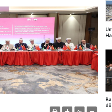
Um
Ha
Ba
dö