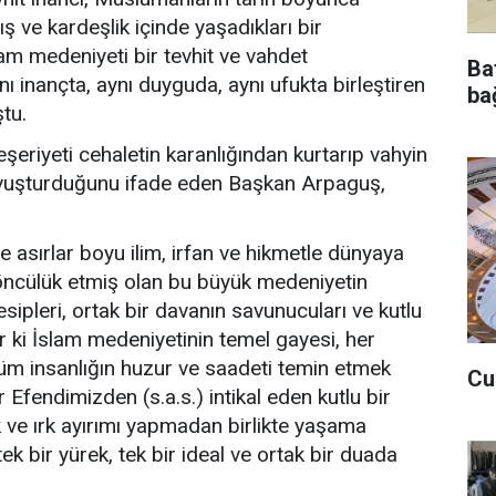
rış ve kardeşlik içinde yaşadıkları bir
am medeniyeti bir tevhit ve vahdet
Ba
ynı inançta, aynı duyguda, aynı ufukta birleştiren
bağ
ştu.
eriyeti cehaletin karanlığından kurtarıp vahyin
kavuşturduğunu ifade eden Başkan Arpaguş,
 ve asırlar boyu ilim, irfan ve hikmetle dünyaya
öncülük etmiş olan bu büyük medeniyetin
sipleri, ortak bir davanın savunucuları ve kutlu
ir ki İslam medeniyetinin temel gayesi, her
tüm insanlığın huzur ve saadeti temin etmek
Cu
Efendimizden (s.a.s.) intikal eden kutlu bir
k ve ırk ayırımı yapmadan birlikte yaşama
ek bir yürek, tek bir ideal ve ortak bir duada