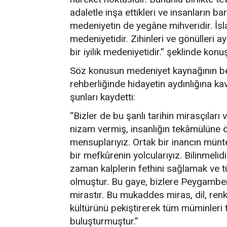
adaletle inşa ettikleri ve insanların ba
medeniyetin de yegâne mihveridir. İsl
medeniyetidir. Zihinleri ve gönülleri a
bir iyilik medeniyetidir.” şeklinde konu
Söz konusun medeniyet kaynağının beş
rehberliğinde hidayetin aydınlığına 
şunları kaydetti:
“Bizler de bu şanlı tarihin mirasçıları
nizam vermiş, insanlığın tekâmülüne 
mensuplarıyız. Ortak bir inancın münte
bir mefkûrenin yolcularıyız. Bilinmelid
zaman kalplerin fethini sağlamak ve 
olmuştur. Bu gaye, bizlere Peygamber 
mirastır. Bu mukaddes miras, dil, ren
kültürünü pekiştirerek tüm müminleri t
buluşturmuştur.”