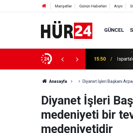
Manşetler
Günün Haberleri
Arşiv
S
GÜNCEL
yor: 627 yeni yasa dışı yerleşim konutu için
24
15:50
Isparta
Anasayfa
Diyanet İşleri Başkanı Arpa
Diyanet İşleri Ba
medeniyeti bir te
medeniyetidir