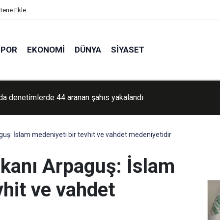
itene Ekle
SPOR
EKONOMI
DÜNYA
SIYASET
’da denetimlerde 44 aranan şahıs yakalandı
guş: İslam medeniyeti bir tevhit ve vahdet medeniyetidir
şkanı Arpaguş: İslam
vhit ve vahdet