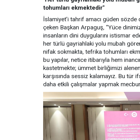
tohumları ekmektedir"
İslamiyet’i tahrif amacı güden sözde d
çeken Başkan Arpaguş, “Yüce dinimizi
insanların dini duygularını istismar ed
her türlü gayriahlaki yolu mubah göre
nifak sokmakta, tefrika tohumları ekm
bu yapılar, netice itibarıyla hem in
kastetmekte; ümmet birliğimizi alenen 
karşısında sessiz kalamayız. Bu tür if
daha etkili çalışmalar yapmak mecbur