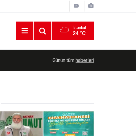
İstanbul
24 °C
15:42
6 il için kuvvetli sağanak uyarısı
Günün tüm
haberleri