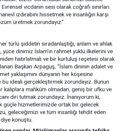
 Evrensel vicdanın sesi olarak coğrafi sınırları
anevî ızdırabını hissetmek ve insanlığın karşı
 çözüm üretmek zorundayız.”
 her türlü şiddetin sıradanlaştığı, anlam ve ahlak
 yüce dinimiz İslam’ın rahmet yüklü ilkelerini ve
niden hatırlatmalı ve bir kurtuluş reçetesi olarak
llanan Başkan Arpaguş, “İslam dininin adalet ve
amet yaklaşımını dünyanın her köşesine
le bu ideali gerçekleştirmek zorundayız. Bunun
ar kalıplara mahkûm olmadan, geniş bir ufku ve
anı diri tutmak zorundayız. İnanıyorum ki,
k güçle hizmetlerimizde ortak bir gelecek
u, geleceğimizi ve tüm insanlığı tehdit eden
diye konuştu.
gören yapılar, Müslümanlar arasında tefrika