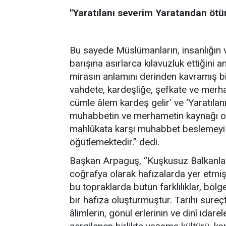
"Yaratılanı severim Yaratandan ötü
Bu sayede Müslümanların, insanlığın 
barışına asırlarca kılavuzluk ettiğin
mirasın anlamını derinden kavramış bi
vahdete, kardeşliğe, şefkate ve merh
cümle âlem kardeş gelir’ ve ‘Yaratılan
muhabbetin ve merhametin kaynağı ol
mahlûkata karşı muhabbet beslemey
öğütlemektedir.” dedi.
Başkan Arpaguş, “Kuşkusuz Balkanlar, 
coğrafya olarak hafızalarda yer etmişt
bu topraklarda bütün farklılıklar, bö
bir hafıza oluşturmuştur. Tarihi süre
âlimlerin, gönül erlerinin ve dinî idare