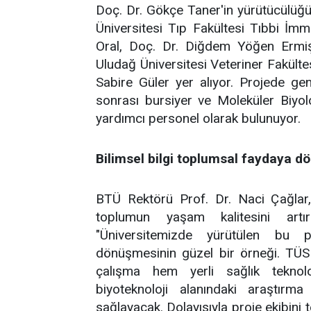
Doç. Dr. Gökçe Taner'in yürütücülüğ
Üniversitesi Tıp Fakültesi Tıbbi İm
Oral, Doç. Dr. Diğdem Yöğen Ermiş
Uludağ Üniversitesi Veteriner Fakülte
Sabire Güler yer alıyor. Projede ge
sonrası bursiyer ve Moleküler Biyol
yardımcı personel olarak bulunuyor.
Bilimsel bilgi toplumsal faydaya d
BTÜ Rektörü Prof. Dr. Naci Çağlar, sa
toplumun yaşam kalitesini artı
"Üniversitemizde yürütülen bu p
dönüşmesinin güzel bir örneği. TÜ
çalışma hem yerli sağlık teknoloj
biyoteknoloji alanındaki araştırma
sağlayacak. Dolayısıyla proje ekibini t