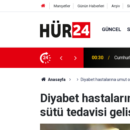
Manşetler
Günün Haberleri
Arşiv
S
GÜNCEL
maz vekalet edecek
24
00:25
Meteoro
Anasayfa
Diyabet hastalarına umut ola
Diyabet hastaları
sütü tedavisi geliş