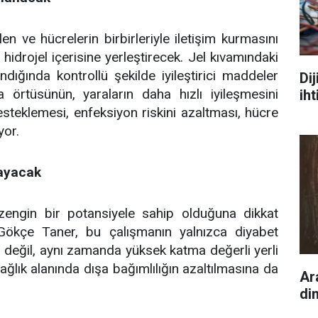
en ve hücrelerin birbirleriyle iletişim kurmasını
hidrojel içerisine yerleştirecek. Jel kıvamındaki
dığında kontrollü şekilde iyileştirici maddeler
Di
ra örtüsünün, yaraların daha hızlı iyileşmesini
iht
teklemesi, enfeksiyon riskini azaltması, hücre
yor.
layacak
 zengin bir potansiyele sahip olduğuna dikkat
ökçe Taner, bu çalışmanın yalnızca diyabet
yı değil, aynı zamanda yüksek katma değerli yerli
sağlık alanında dışa bağımlılığın azaltılmasına da
Ar
di