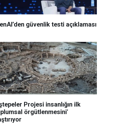
enAI’den güvenlik testi açıklaması
tepeler Projesi insanlığın ilk
oplumsal örgütlenmesini'
ştırıyor