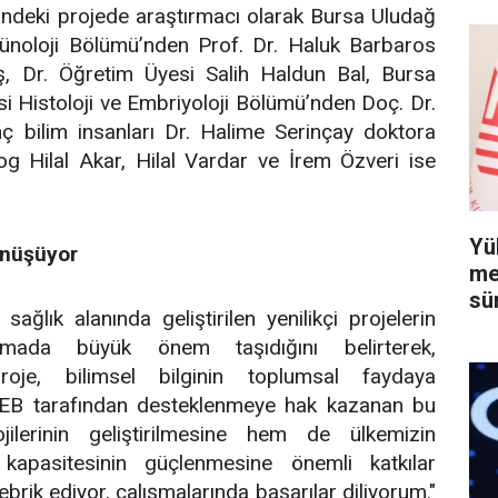
ündeki projede araştırmacı olarak Bursa Uludağ
münoloji Bölümü’nden Prof. Dr. Haluk Barbaros
, Dr. Öğretim Üyesi Salih Haldun Bal, Bursa
si Histoloji ve Embriyoloji Bölümü’nden Doç. Dr.
nç bilim insanları Dr. Halime Serinçay doktora
og Hilal Akar, Hilal Vardar ve İrem Özveri ise
Yü
önüşüyor
me
sü
ğlık alanında geliştirilen yenilikçi projelerin
rmada büyük önem taşıdığını belirterek,
roje, bilimsel bilginin toplumsal faydaya
SEB tarafından desteklenmeye hak kazanan bu
ilerinin geliştirilmesine hem de ülkemizin
 kapasitesinin güçlenmesine önemli katkılar
ebrik ediyor, çalışmalarında başarılar diliyorum."