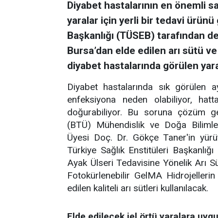
Diyabet hastalarının en önemli sa
yaralar için yerli bir tedavi ürünü 
Başkanlığı (TÜSEB) tarafından d
Bursa’dan elde edilen arı sütü ve i
diyabet hastalarında görülen yara
Diyabet hastalarında sık görülen a
enfeksiyona neden olabiliyor, hat
doğurabiliyor. Bu soruna çözüm gel
(BTÜ) Mühendislik ve Doğa Bilimle
Üyesi Doç. Dr. Gökçe Taner'in yürüt
Türkiye Sağlık Enstitüleri Başkanlığ
Ayak Ülseri Tedavisine Yönelik Arı S
Fotokürlenebilir GelMA Hidrojellerin 
edilen kaliteli arı sütleri kullanılacak.
Elde edilecek jel örtü yaralara uy