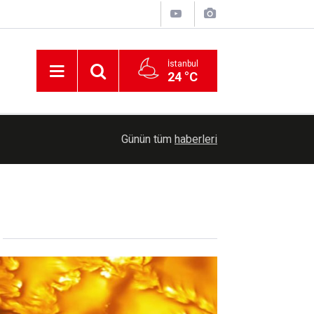
İstanbul
24 °C
00:21
İzmir açıklarında 73 düzensiz göçmen yakaland
Günün tüm
haberleri