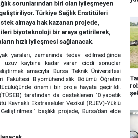
ğlık sorunlarından biri olan iyileşmeyen
geliştiriliyor. Türkiye Sağlık Enstitüleri
estek almaya hak kazanan projede,
leri biyoteknoloji bir araya getirilerek,
ların hızlı iyileşmesi sağlanacak.
yak yaraları, zamanında tedavi edilmediğinde
ta uzuv kaybına kadar varan ciddi sonuçlar
iştirmek amacıyla Bursa Teknik Üniversitesi
Ta
ri Fakültesi Biyomühendislik Bölümü Öğretim
ro
ücülüğünde önemli bir proje hayata geçirildi.
şek
ı (TÜSEB) tarafından da desteklenen "Diyabetik
ütü Kaynaklı Ekstraselüler Vezikül (RJEV)-Yüklü
Geliştirilmesi" başlıklı projede, Bursa'dan elde
gulanacak