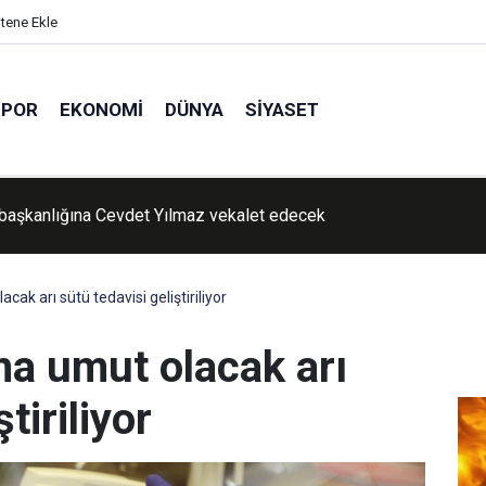
itene Ekle
SPOR
EKONOMI
DÜNYA
SIYASET
lojiden Toz Taşınımı Uyarısı
cak arı sütü tedavisi geliştiriliyor
na umut olacak arı
tiriliyor