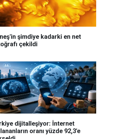
neş'in şimdiye kadarki en net
oğrafı çekildi
kiye dijitalleşiyor: İnternet
llananların oranı yüzde 92,3'e
kseldi