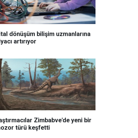
jital dönüşüm bilişim uzmanlarına
iyacı artırıyor
aştırmacılar Zimbabve'de yeni bir
nozor türü keşfetti