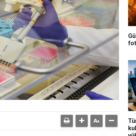
Gü
fot
Tür
ku
yü