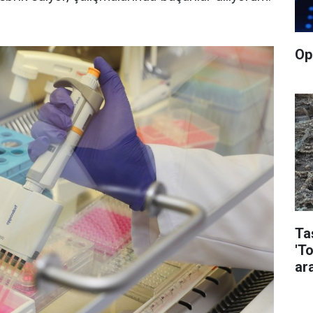
Op
Taş
'T
ara