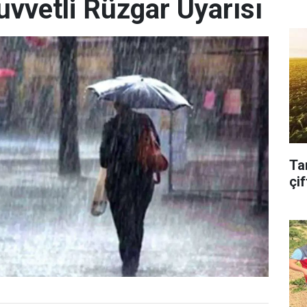
uvvetli Rüzgar Uyarısı
Ta
çif