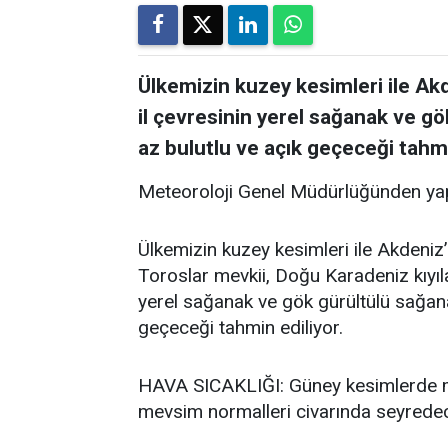
Ülkemizin kuzey kesimleri ile Akde
il çevresinin yerel sağanak ve gö
az bulutlu ve açık geçeceği tahmi
Meteoroloji Genel Müdürlüğünden yap
Ülkemizin kuzey kesimleri ile Akdeniz’i
Toroslar mevkii, Doğu Karadeniz kıyıla
yerel sağanak ve gök gürültülü sağanak
geçeceği tahmin ediliyor.
HAVA SICAKLIĞI: Güney kesimlerde me
mevsim normalleri civarında seyredece