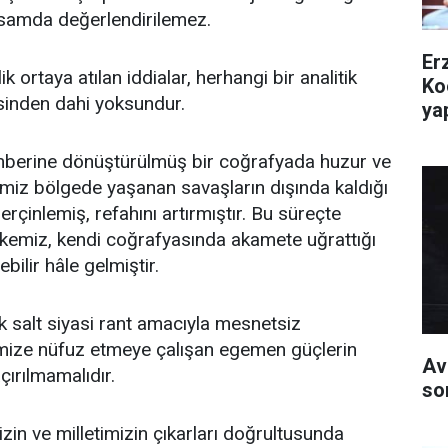
psamda değerlendirilemez.
Er
 ortaya atılan iddialar, herhangi bir analitik
Ko
gisinden dahi yoksundur.
yap
emberine dönüştürülmüş bir coğrafyada huzur ve
kemiz bölgede yaşanan savaşların dışında kaldığı
erçinlemiş, refahını artırmıştır. Bu süreçte
lkemiz, kendi coğrafyasında akamete uğrattığı
bilir hâle gelmiştir.
salt siyasi rant amacıyla mesnetsiz
emize nüfuz etmeye çalışan egemen güçlerin
Av
çırılmamalıdır.
so
izin ve milletimizin çıkarları doğrultusunda