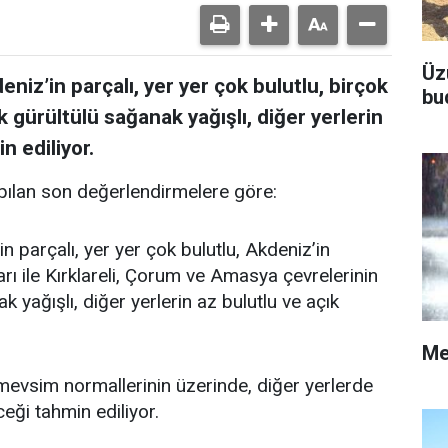
Üz
niz’in parçalı, yer yer çok bulutlu, birçok
bu
k gürültülü sağanak yağışlı, diğer yerlerin
n ediliyor.
ılan son değerlendirmelere göre:
n parçalı, yer yer çok bulutlu, Akdeniz’in
rı ile Kırklareli, Çorum ve Amasya çevrelerinin
 yağışlı, diğer yerlerin az bulutlu ve açık
Me
vsim normallerinin üzerinde, diğer yerlerde
ği tahmin ediliyor.