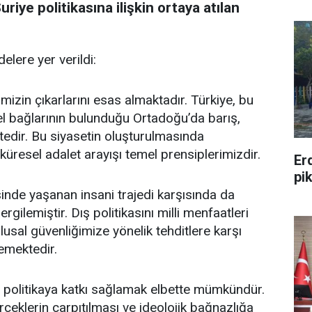
riye politikasına ilişkin ortaya atılan
elere yer verildi:
imizin çıkarlarını esas almaktadır. Türkiye, bu
ürel bağlarının bulunduğu Ortadoğu’da barış,
ktedir. Bu siyasetin oluşturulmasında
 küresel adalet arayışı temel prensiplerimizdir.
Er
pi
sinde yaşanan insani trajedi karşısında da
rgilemiştir. Dış politikasını milli menfaatleri
usal güvenliğimize yönelik tehditlere karşı
emektedir.
ış politikaya katkı sağlamak elbette mümkündür.
rçeklerin çarpıtılması ve ideolojik bağnazlığa