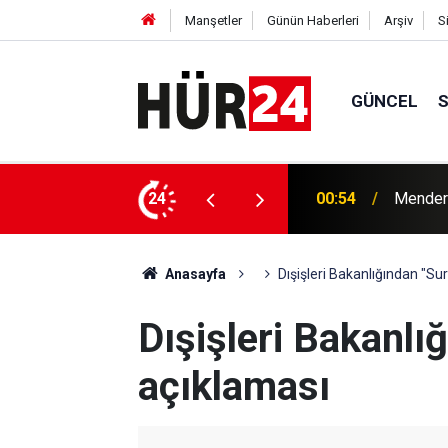
Manşetler
Günün Haberleri
Arşiv
S
GÜNCEL
y Çiçek tutuklandı
24
00:42
Erdemli
Anasayfa
Dışişleri Bakanlığından "Su
Dışişleri Bakanlı
açıklaması