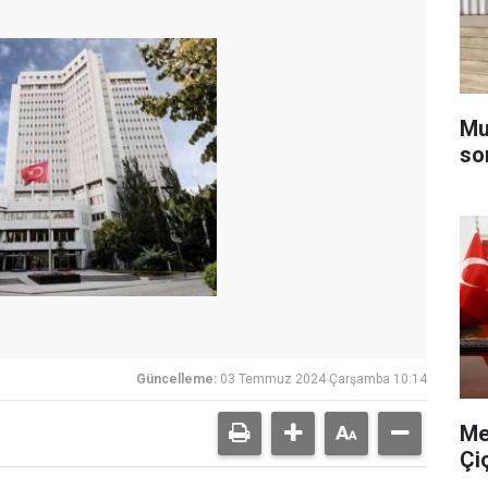
Muğ
so
Güncelleme:
03 Temmuz 2024 Çarşamba 10:14
Me
Çi