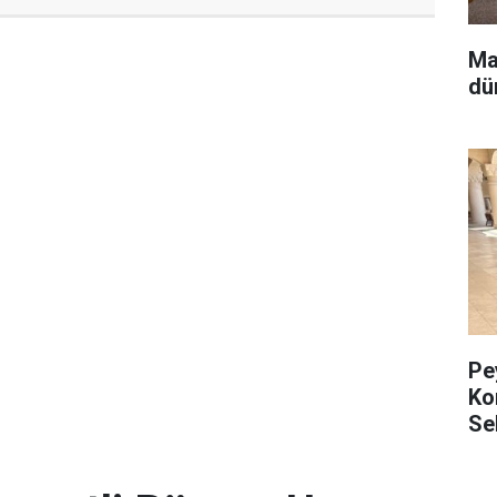
Ma
dü
Pe
Ko
Se