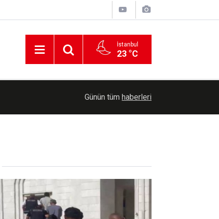
İstanbul
23 °C
00:36
Erzurum'da Bağımlılıkla Mücadele İl Koordinasyo
Günün tüm
haberleri