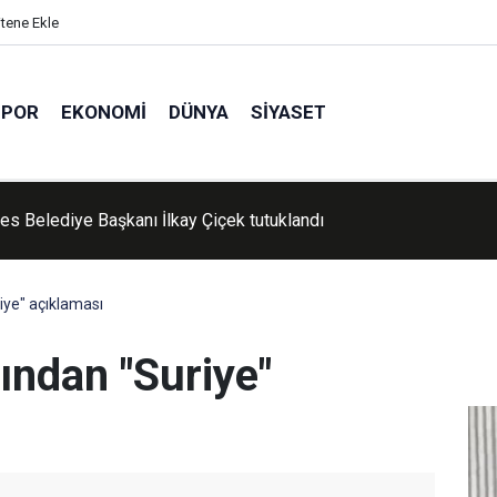
itene Ekle
SPOR
EKONOMI
DÜNYA
SIYASET
'de Kur'an kursu öğrencileri piknikte buluştu
riye" açıklaması
ğından "Suriye"