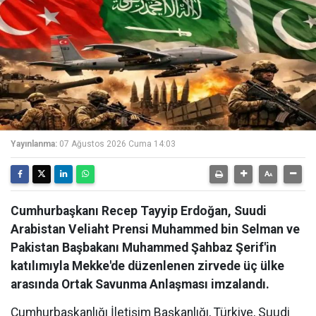
Yayınlanma:
07 Ağustos 2026 Cuma 14:03
Cumhurbaşkanı Recep Tayyip Erdoğan, Suudi
Arabistan Veliaht Prensi Muhammed bin Selman ve
Pakistan Başbakanı Muhammed Şahbaz Şerif'in
katılımıyla Mekke'de düzenlenen zirvede üç ülke
arasında Ortak Savunma Anlaşması imzalandı.
Cumhurbaşkanlığı İletişim Başkanlığı, Türkiye, Suudi