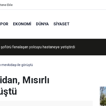
itene Ekle
SPOR
EKONOMI
DÜNYA
SIYASET
oförü fenalaşan yolcuyu hastaneye yetiştirdi
lı mevkidaşı ile görüştü
idan, Mısırlı
üştü