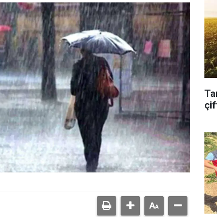
Ta
çif