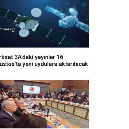
rksat 3A'daki yayınlar 16
ustos'ta yeni uydulara aktarılacak