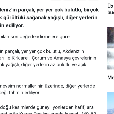
Üz
niz’in parçalı, yer yer çok bulutlu, birçok
bu
k gürültülü sağanak yağışlı, diğer yerlerin
n ediliyor.
ılan son değerlendirmelere göre:
n parçalı, yer yer çok bulutlu, Akdeniz’in
rı ile Kırklareli, Çorum ve Amasya çevrelerinin
 yağışlı, diğer yerlerin az bulutlu ve açık
Me
vsim normallerinin üzerinde, diğer yerlerde
ği tahmin ediliyor.
doğu kesimlerde güneyli yönlerden hafif, ara
atısı ile Kuzey Ege kıyılarında kuvvetli (40-60