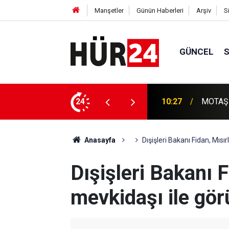
Manşetler
Günün Haberleri
Arşiv
S
GÜNCEL
a çarpma anı kameralara yansıdı
24
10:27
MOTAŞ ş
Anasayfa
Dışişleri Bakanı Fidan, Mısır
Dışişleri Bakanı F
mevkidaşı ile gör