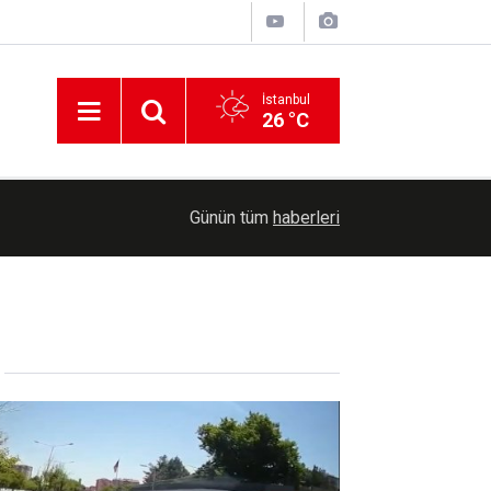
İstanbul
26 °C
Etna Yanardağı yeniden faaliyete geçti: Lav ve kü
10:24
Günün tüm
haberleri
olumsuz etkiledi