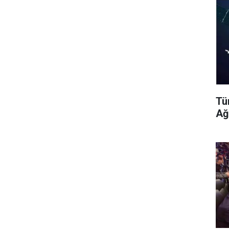
Tü
Ağ