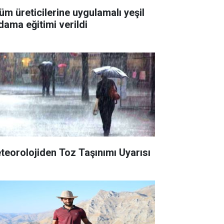
üm üreticilerine uygulamalı yeşil
dama eğitimi verildi
teorolojiden Toz Taşınımı Uyarısı