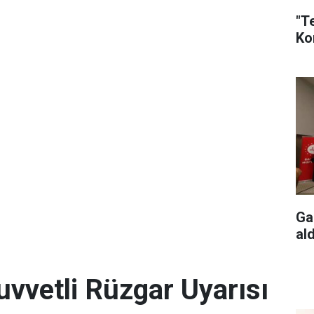
"T
Ko
Ga
ald
uvvetli Rüzgar Uyarısı