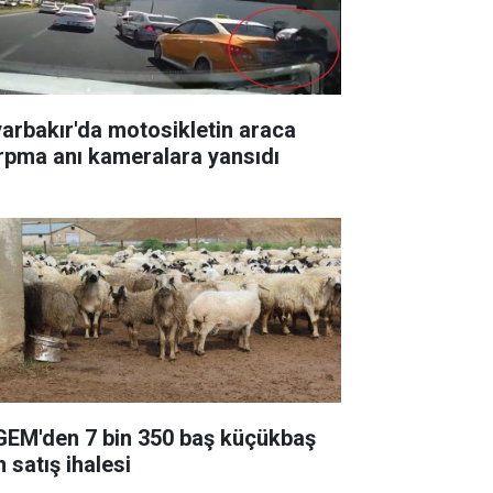
yarbakır'da motosikletin araca
rpma anı kameralara yansıdı
GEM'den 7 bin 350 baş küçükbaş
n satış ihalesi