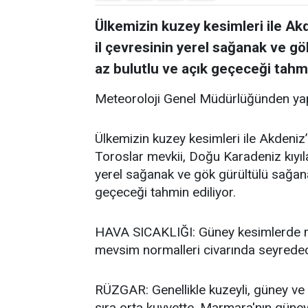
Ülkemizin kuzey kesimleri ile Akde
il çevresinin yerel sağanak ve gö
az bulutlu ve açık geçeceği tahmi
Meteoroloji Genel Müdürlüğünden yap
Ülkemizin kuzey kesimleri ile Akdeniz’i
Toroslar mevkii, Doğu Karadeniz kıyıla
yerel sağanak ve gök gürültülü sağanak
geçeceği tahmin ediliyor.
HAVA SICAKLIĞI: Güney kesimlerde me
mevsim normalleri civarında seyredece
RÜZGAR: Genellikle kuzeyli, güney ve 
sıra orta kuvvette, Marmara'nın güneyb