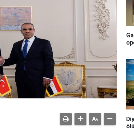
Ga
op
Di
öl