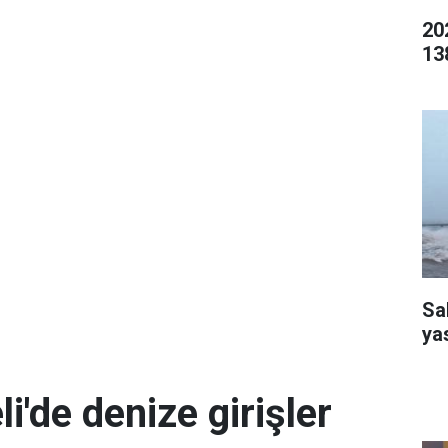
20
13
Sa
ya
i'de denize girişler