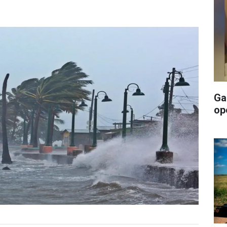
Ga
op