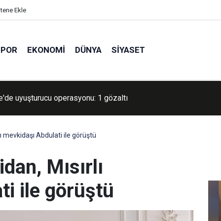
itene Ekle
SPOR
EKONOMI
DÜNYA
SIYASET
ep’te 17 yıl 6 ay kesinleşmiş hapis cezası bulunan şahıs yakalan
rlı mevkidaşı Abdulati ile görüştü
idan, Mısırlı
i ile görüştü