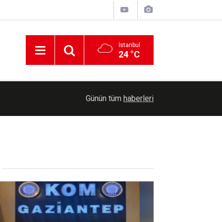
İstanbul
24 °C
dı
13:31
TBMM Genel Kurulunda şehit aileleri ve gazilere
Günün tüm
haberleri