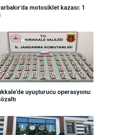
yarbakır'da motosiklet kazası: 1
ü
rıkkale'de uyuşturucu operasyonu:
gözaltı