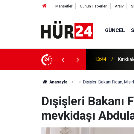
Manşetler
Günün Haberleri
Arşiv
S
GÜNCEL
nu: 1 gözaltı
24
13:37
Gaziant
Anasayfa
Dışişleri Bakanı Fidan, Mısı
Dışişleri Bakanı F
mevkidaşı Abdulat