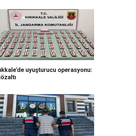
rıkkale'de uyuşturucu operasyonu:
gözaltı