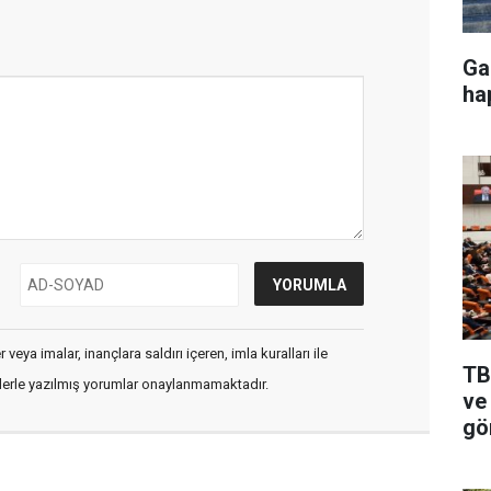
Ga
ha
veya imalar, inançlara saldırı içeren, imla kuralları ile
TB
flerle yazılmış yorumlar onaylanmamaktadır.
ve 
gö