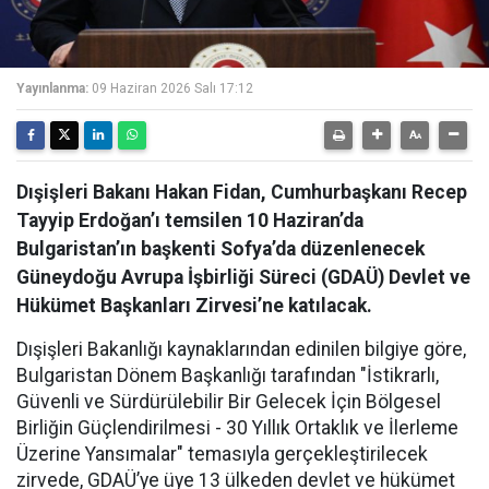
Yayınlanma:
09 Haziran 2026 Salı 17:12
Dışişleri Bakanı Hakan Fidan, Cumhurbaşkanı Recep
Tayyip Erdoğan’ı temsilen 10 Haziran’da
Bulgaristan’ın başkenti Sofya’da düzenlenecek
Güneydoğu Avrupa İşbirliği Süreci (GDAÜ) Devlet ve
Hükümet Başkanları Zirvesi’ne katılacak.
Dışişleri Bakanlığı kaynaklarından edinilen bilgiye göre,
Bulgaristan Dönem Başkanlığı tarafından "İstikrarlı,
Güvenli ve Sürdürülebilir Bir Gelecek İçin Bölgesel
Birliğin Güçlendirilmesi - 30 Yıllık Ortaklık ve İlerleme
Üzerine Yansımalar" temasıyla gerçekleştirilecek
zirvede, GDAÜ’ye üye 13 ülkeden devlet ve hükümet