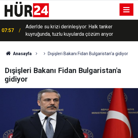
Aden'de su krizi derinleşiyor: Halk tanker
07:57
kuyruğunda, tuzlu kuyularda çözüm arıyor
07:37
"Terörsüz Türkiye" teklifi bugün Genel Kurul'da
Anasayfa
Dışişleri Bakanı Fidan Bulgaristan'a gidiyor
Dışişleri Bakanı Fidan Bulgaristan'a
gidiyor