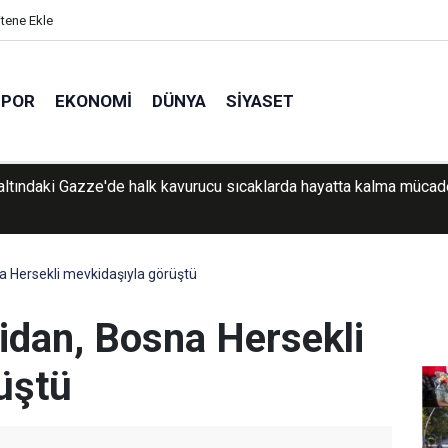
itene Ekle
SPOR
EKONOMI
DÜNYA
SIYASET
ep’te silah ve tarihi eser operasyonu: 1 şüpheli yakalandı
na Hersekli mevkidaşıyla görüştü
Fidan, Bosna Hersekli
üştü