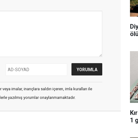
Di
öl
veya imalar, inançlara saldırı içeren, imla kuralları ile
flerle yazılmış yorumlar onaylanmamaktadır.
Kı
1 