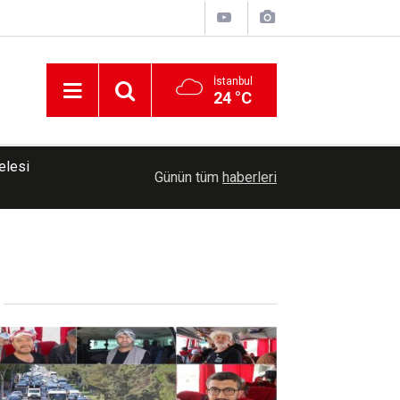
İstanbul
24 °C
13:51
Diyarbakır'da motosiklet kazası: 1 ölü
Günün tüm
haberleri