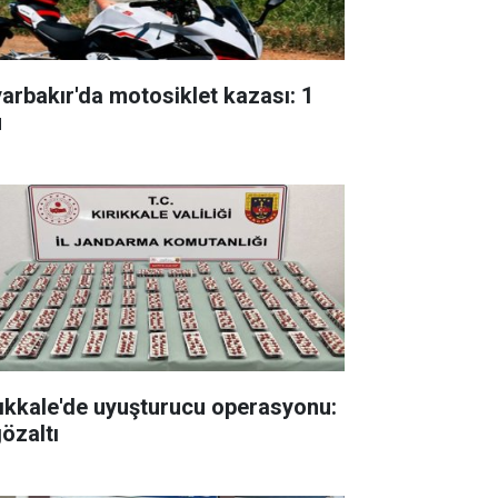
yarbakır'da motosiklet kazası: 1
ü
rıkkale'de uyuşturucu operasyonu:
gözaltı