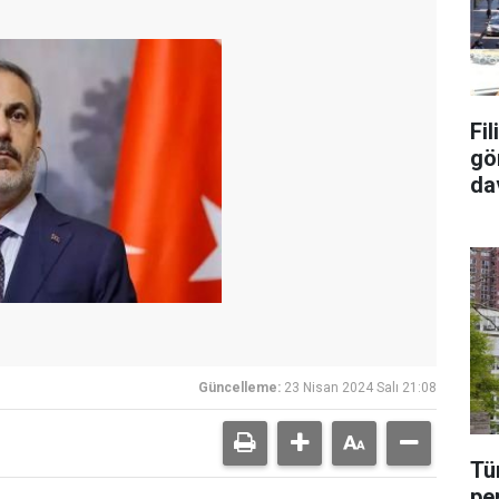
Fi
gö
da
tu
Güncelleme:
23 Nisan 2024 Salı 21:08
Tü
pe