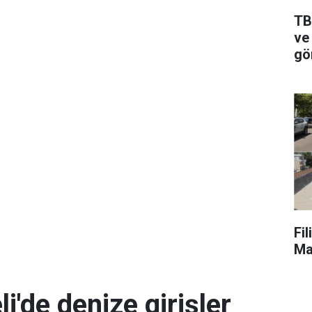
TB
ve 
gö
Fi
Ma
i'de denize girişler