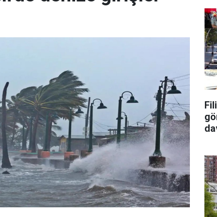
Fi
gö
da
tu