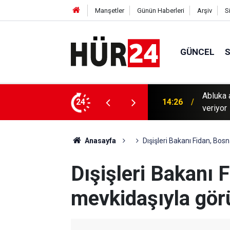
Manşetler
Günün Haberleri
Arşiv
S
GÜNCEL
kavurucu sıcaklarda hayatta kalma mücadelesi
24
13:56
Gaziant
Anasayfa
Dışişleri Bakanı Fidan, Bos
Dışişleri Bakanı 
mevkidaşıyla gör