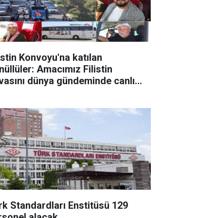
listin Konvoyu'na katılan
nüllüler: Amacımız Filistin
vasını dünya gündeminde canlı
tmak
rk Standardları Enstitüsü 129
rsonel alacak