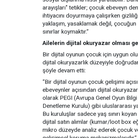
arayışları" tetikler; çocuk ebeveyn d
ihtiyacını doyurmaya çalışırken gizliliğ
yaklaşım, yasaklamak değil, çocuğun g
sınırlar koymaktır.”
Ailelerin dijital okuryazar olması g
Bir dijital oyunun çocuk için uygun ol
dijital okuryazarlık düzeyiyle doğruda
şöyle devam etti:
“Bir dijital oyunun çocuk gelişimi açı
ebeveynler açısından dijital okuryazar
olarak PEGI (Avrupa Genel Oyun Bilgi
Denetleme Kurulu) gibi uluslararası ya
Bu kuruluşlar sadece yaş sınırı koyan 
dijital satın alımlar (kumar/loot box e
mikro düzeyde analiz ederek çocuk v
gelişimsel koruma mekanizmalarıdır.”