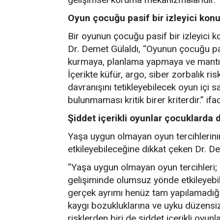
Oyun çocuğu pasif bir izleyici ko
Bir oyunun çocuğu pasif bir izleyici
Dr. Demet Gülaldı, “Oyunun çocuğu pasi
kurmaya, planlama yapmaya ve mantık y
İçerikte küfür, argo, siber zorbalık r
davranışını tetikleyebilecek oyun içi 
bulunmaması kritik birer kriterdir.” if
Şiddet içerikli oyunlar çocuklarda 
Yaşa uygun olmayan oyun tercihlerini
etkileyebileceğine dikkat çeken Dr. De
“Yaşa uygun olmayan oyun tercihleri; 
gelişiminde olumsuz yönde etkileyebil
gerçek ayrımı henüz tam yapılamadığı
kaygı bozukluklarına ve uyku düzensizl
risklerden biri de şiddet içerikli oyu