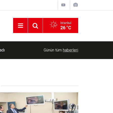
İstanbul
26 °C
09:15
Almanya'da bomba yüklü İHA alarmı: Rusya suçla
Günün tüm
haberleri