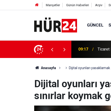
Manşetler
Günün Haberleri
Arşiv
S
GÜNCEL
lik 107 sektörel pazar araştırması hazırladı
24
09:15
Diyarba
Anasayfa
Dijital oyunları yasaklamak 
Dijital oyunları 
sınırlar koymak g