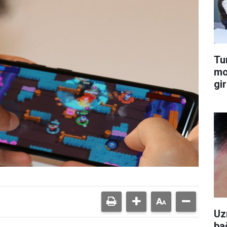
Tu
mo
gir
Uz
ba