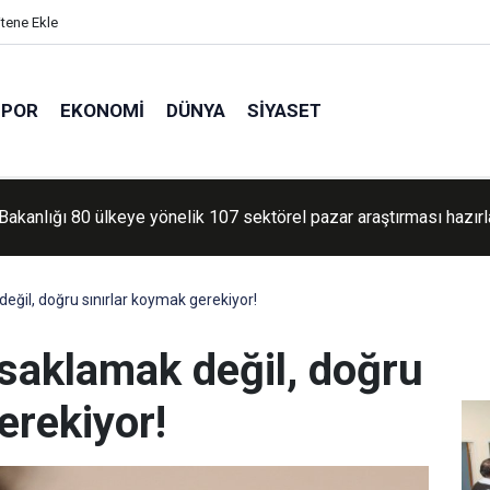
itene Ekle
SPOR
EKONOMI
DÜNYA
SIYASET
kır merkezli 8 ilde siber zorbalık operasyonu: 2 tutuklama
değil, doğru sınırlar koymak gerekiyor!
yasaklamak değil, doğru
erekiyor!