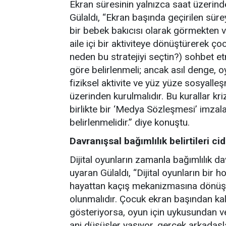
Ekran süresinin yalnızca saat üzerind
Gülaldı, “Ekran başında geçirilen sürey
bir bebek bakıcısı olarak görmekten 
aile içi bir aktiviteye dönüştürerek ç
neden bu stratejiyi seçtin?) sohbet 
göre belirlenmeli; ancak asıl denge,
fiziksel aktivite ve yüz yüze sosyalle
üzerinden kurulmalıdır. Bu kurallar kr
birlikte bir ‘Medya Sözleşmesi’ imzal
belirlenmelidir.” diye konuştu.
Davranışsal bağımlılık belirtileri ci
Dijital oyunların zamanla bağımlılık d
uyaran Gülaldı, “Dijital oyunların bir 
hayattan kaçış mekanizmasına dönüşt
olunmalıdır. Çocuk ekran başından kal
gösteriyorsa, oyun için uykusundan 
ani düşüşler yaşıyor, gerçek arkadaşl