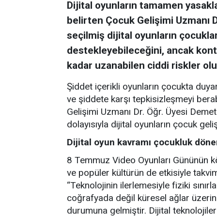
Dijital oyunların tamamen yasakl
belirten Çocuk Gelişimi Uzmanı D
seçilmiş dijital oyunların çocuklar
destekleyebileceğini, ancak kont
kadar uzanabilen ciddi riskler olu
Şiddet içerikli oyunların çocukta duy
ve şiddete karşı tepkisizleşmeyi bera
Gelişimi Uzmanı Dr. Öğr. Üyesi Deme
dolayısıyla dijital oyunların çocuk geli
Dijital oyun kavramı çocukluk döne
8 Temmuz Video Oyunları Gününün köke
ve popüler kültürün de etkisiyle takv
“Teknolojinin ilerlemesiyle fiziki sınırlar
coğrafyada değil küresel ağlar üzerind
durumuna gelmiştir. Dijital teknolojil