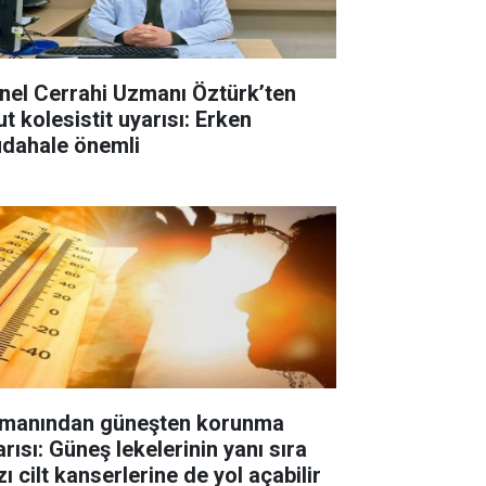
nel Cerrahi Uzmanı Öztürk’ten
t kolesistit uyarısı: Erken
dahale önemli
manından güneşten korunma
rısı: Güneş lekelerinin yanı sıra
ı cilt kanserlerine de yol açabilir