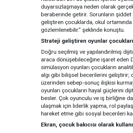
duyarsızlaşmaya neden olarak gerçek 
beraberinde getirir. Sorunların şiddet
geliştiren çocuklarda, okul ortamında 
gözlemlenebilir.” şeklinde konuştu.
Strateji geliştiren oyunlar çocukları
Doğru seçilmiş ve yapılandırılmış dijit
araca dönüşebileceğine işaret eden Dr
simülasyon oyunları çocukların anali
algı gibi bilişsel becerilerini geliştir
üzerinden sebep-sonuç ilişkisi kurma
oyunları çocukların hayal güçlerini diji
besler. Çok oyunculu ve iş birliğine d
ulaşmak için liderlik yapma, rol payla
hareket etme gibi sosyal becerileri kaz
Ekran, çocuk bakıcısı olarak kulla