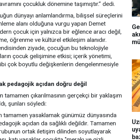
kavramını çocukluk dönemine taşımıştır.” dedi.
ğun dünyayı anlamlandırma, bilişsel süreçlerini
yimleme alanı olduğuna vurgu yapan Demet
Ge
modern çocuk için yalnızca bir eğlence aracı değil,
aku
e, öğrenme ve kültürel etkileşim alanıdır.
mü
kendisinden ziyade, çocuğun bu teknolojiyle
unların çocuk gelişimine etkisi; içerik yönetimi,
gibi çok boyutlu değişkenlerin dengelenmesiyle
ak pedagojik açıdan doğru değil
an tamamen çıkarılmasının gerçekçi bir yaklaşım
ı, şunları söyledi:
ından tamamen yasaklamak günümüz dünyasında
Uz
pedagojik açıdan da sağlıklı değildir. Tamamen
uya
rubunun ortak iletişim dilinden soyutlayarak
baz
sı, katı yasaklar çocukta "merakı ve gizli