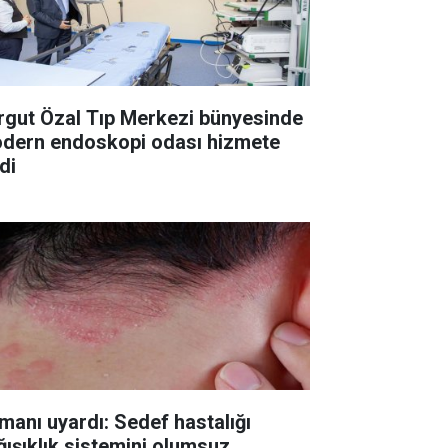
rgut Özal Tıp Merkezi bünyesinde
dern endoskopi odası hizmete
di
manı uyardı: Sedef hastalığı
ğışıklık sistemini olumsuz