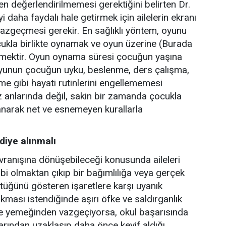
en değerlendirilmemesi gerektiğini belirten Dr.
i daha faydalı hale getirmek için ailelerin ekranı
vazgeçmesi gerekir. En sağlıklı yöntem, oyunu
ocukla birlikte oynamak ve oyun üzerine (Burada
etmektir. Oyun oynama süresi çocuğun yaşına
 oyunun çocuğun uyku, beslenme, ders çalışma,
şme gibi hayati rutinlerini engellememesi
iz anlarında değil, sakin bir zamanda çocukla
anarak net ve esnemeyen kurallarla
ddiye alınmalı
avranışına dönüşebileceği konusunda aileleri
hobi olmaktan çıkıp bir bağımlılığa veya gerçek
üğünü gösteren işaretlere karşı uyanık
kması istendiğinde aşırı öfke ve saldırganlık
ve yemeğinden vazgeçiyorsa, okul başarısında
arından uzaklaşıp daha önce keyif aldığı