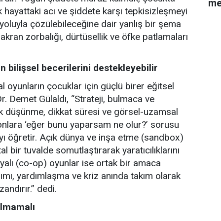
me
hayattaki acı ve şiddete karşı tepkisizleşmeyi
 yoluyla çözülebileceğine dair yanlış bir şema
akran zorbalığı, dürtüsellik ve öfke patlamaları
n bilişsel becerilerini destekleyebilir
al oyunların çocuklar için güçlü birer eğitsel
. Demet Gülaldı, “Strateji, bulmaca ve
tik düşünme, dikkat süresi ve görsel-uzamsal
ir; onlara ‘eğer bunu yaparsam ne olur?’ sorusu
yı öğretir. Açık dünya ve inşa etme (sandbox)
tal bir tuvalde somutlaştırarak yaratıcılıklarını
ayalı (co-op) oyunlar ise ortak bir amaca
şımı, yardımlaşma ve kriz anında takım olarak
andırır.” dedi.
nılmamalı