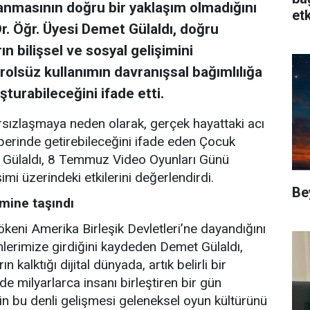
anmasının doğru bir yaklaşım olmadığını
etk
r. Öğr. Üyesi Demet Gülaldı, doğru
ın bilişsel ve sosyal gelişimini
rolsüz kullanımın davranışsal bağımlılığa
şturabileceğini ifade etti.
arsızlaşmaya neden olarak, gerçek hayattaki acı
berinde getirebileceğini ifade eden Çocuk
t Gülaldı, 8 Temmuz Video Oyunları Günü
şimi üzerindeki etkilerini değerlendirdi.
Be
mine taşındı
ni Amerika Birleşik Devletleri’ne dayandığını
imlerimize girdiğini kaydeden Demet Gülaldı,
ın kalktığı dijital dünyada, artık belirli bir
e milyarlarca insanı birleştiren bir gün
erin bu denli gelişmesi geleneksel oyun kültürünü