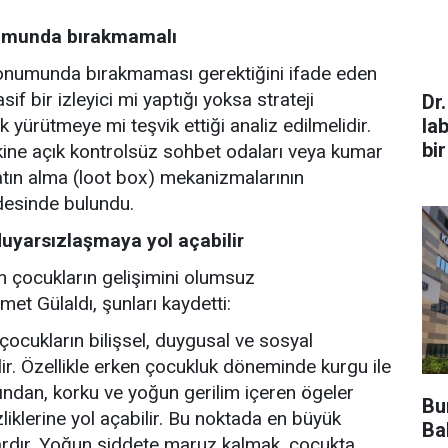
numunda bırakmamalı
 konumunda bırakmaması gerektiğini ifade eden
f bir izleyici mi yaptığı yoksa strateji
Dr
la
ürütmeye mi teşvik ettiği analiz edilmelidir.
bir
iskine açık kontrolsüz sohbet odaları veya kumar
satın alma (loot box) mekanizmalarının
adesinde bulundu.
duyarsızlaşmaya yol açabilir
n çocukların gelişimini olumsuz
met Gülaldı, şunları kaydetti:
çocukların bilişsel, duygusal ve sosyal
ir. Özellikle erken çocukluk döneminde kurgu ile
ndan, korku ve yoğun gerilim içeren ögeler
Bu
iklerine yol açabilir. Bu noktada en büyük
Bak
nlardır. Yoğun şiddete maruz kalmak, çocukta