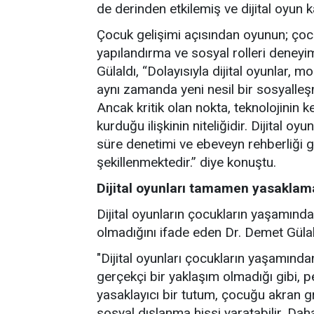
de derinden etkilemiş ve dijital oyun 
Çocuk gelişimi açısından oyunun; çocu
yapılandırma ve sosyal rolleri dene
Gülaldı, “Dolayısıyla dijital oyunlar, 
aynı zamanda yeni nesil bir sosyalleşm
Ancak kritik olan nokta, teknolojinin 
kurduğu ilişkinin niteliğidir. Dijital oy
süre denetimi ve ebeveyn rehberliği 
şekillenmektedir.” diye konuştu.
Dijital oyunları tamamen yasaklam
Dijital oyunların çocukların yaşamınd
olmadığını ifade eden Dr. Demet Gülald
"Dijital oyunları çocukların yaşam
gerçekçi bir yaklaşım olmadığı gibi, 
yasaklayıcı bir tutum, çocuğu akran g
sosyal dışlanma hissi yaratabilir. Daha