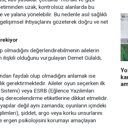
enetiminden uzak, kontrolsüz alanlarda bu
e ve yalana yönelebilir. Bu nedenle asıl sağlıklı
elişimsel ihtiyaçlarını gözeterek doğru ve net
erekiyor
up olmadığını değerlendirebilmenin ailelerin
n ilişkili olduğunu vurgulayan Demet Gülaldı,
Yo
sından faydalı olup olmadığını anlamak ise
ka
lık gerektirmektedir. Aileler oyun seçerken ilk
am
 Sistemi) veya ESRB (Eğlence Yazılımları
ş derecelendirme etiketlerine dikkat etmelidir.
yapılar değil aynı zamanda; oyunların içindeki
ğilimleri), şiddet, argo veya korku unsurlarını
e ergen psikolojisini korumayı amaçlayan