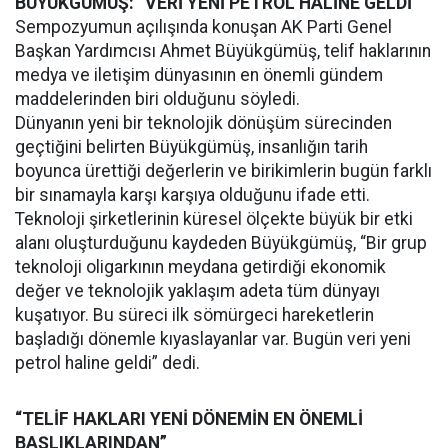
BÜYÜKGÜMÜŞ: “VERİ YENİ PETROL HALİNE GELDİ”
Sempozyumun açılışında konuşan AK Parti Genel
Başkan Yardımcısı Ahmet Büyükgümüş, telif haklarının
medya ve iletişim dünyasının en önemli gündem
maddelerinden biri olduğunu söyledi.
Dünyanın yeni bir teknolojik dönüşüm sürecinden
geçtiğini belirten Büyükgümüş, insanlığın tarih
boyunca ürettiği değerlerin ve birikimlerin bugün farklı
bir sınamayla karşı karşıya olduğunu ifade etti.
Teknoloji şirketlerinin küresel ölçekte büyük bir etki
alanı oluşturduğunu kaydeden Büyükgümüş, “Bir grup
teknoloji oligarkının meydana getirdiği ekonomik
değer ve teknolojik yaklaşım adeta tüm dünyayı
kuşatıyor. Bu süreci ilk sömürgeci hareketlerin
başladığı dönemle kıyaslayanlar var. Bugün veri yeni
petrol haline geldi” dedi.
“TELİF HAKLARI YENİ DÖNEMİN EN ÖNEMLİ
BAŞLIKLARINDAN”