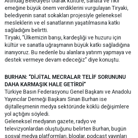
Altındağ Belediyesi olarak kültüre, sanata ve fikir
emeğine büyük önem verdiklerini vurgulayan Tiryaki,
belediyenin sanat sokakları projesiyle geleneksel
mesleklerin ve el sanatlarının yaşatılmasına katkı
sağladığını belirtti.
Tiryaki, “Ülkemizin barışı, kardeşliği ve huzuru için
kültür ve sanatla uğraşmanın büyük katkı sağladığına
inanıyoruz. Bu nedenle bu alanlara yatırım yapmaya ve
destek vermeye devam edeceğiz” diye konuştu.
BURHAN: “DİJİTAL MECRALAR TELİF SORUNUNU
DAHA KARMAŞIK HALE GETİRDİ”
Türkiye Basın Federasyonu Genel Başkanı ve Anadolu
Yayıncılar Derneği Başkanı Sinan Burhan ise
dijitalleşmenin medya sektöründe köklü değişimlere
yol açtığını söyledi.
Geleneksel medyanın gazete, radyo ve
televizyonlardan oluştuğunu belirten Burhan, bugün
sosyal medya platformları, bloglar, podcast yayınları