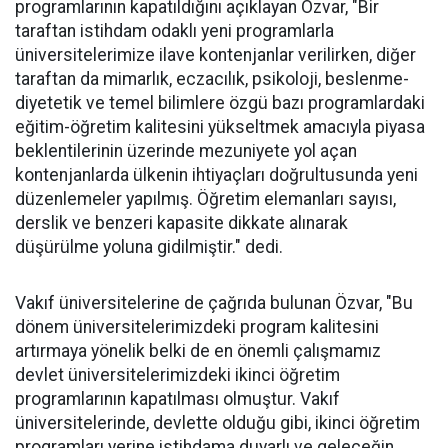
programlarının kapatıldığını açıklayan Özvar, "Bir
taraftan istihdam odaklı yeni programlarla
üniversitelerimize ilave kontenjanlar verilirken, diğer
taraftan da mimarlık, eczacılık, psikoloji, beslenme-
diyetetik ve temel bilimlere özgü bazı programlardaki
eğitim-öğretim kalitesini yükseltmek amacıyla piyasa
beklentilerinin üzerinde mezuniyete yol açan
kontenjanlarda ülkenin ihtiyaçları doğrultusunda yeni
düzenlemeler yapılmış. Öğretim elemanları sayısı,
derslik ve benzeri kapasite dikkate alınarak
düşürülme yoluna gidilmiştir." dedi.
Vakıf üniversitelerine de çağrıda bulunan Özvar, "Bu
dönem üniversitelerimizdeki program kalitesini
artırmaya yönelik belki de en önemli çalışmamız
devlet üniversitelerimizdeki ikinci öğretim
programlarının kapatılması olmuştur. Vakıf
üniversitelerinde, devlette olduğu gibi, ikinci öğretim
programları yerine istihdama duyarlı ve geleceğin