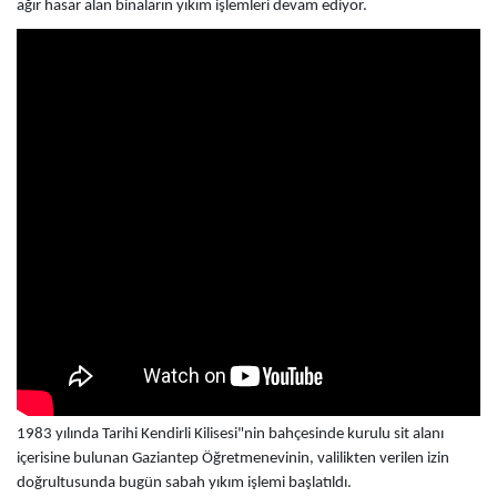
ağır hasar alan binaların yıkım işlemleri devam ediyor.
1983 yılında Tarihi Kendirli Kilisesi"nin bahçesinde kurulu sit alanı
içerisine bulunan Gaziantep Öğretmenevinin, valilikten verilen izin
doğrultusunda bugün sabah yıkım işlemi başlatıldı.